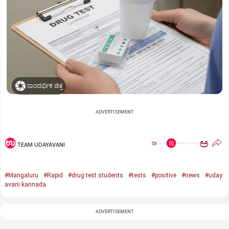
ಸಾಂದರ್ಭಿಕ ಚಿತ್ರ
ADVERTISEMENT
ಅ
ಅ
TEAM UDAYAVANI
#Mangaluru
#Rapid
#drug test students
#tests
#positive
#news
#uday
avani kannada
ADVERTISEMENT