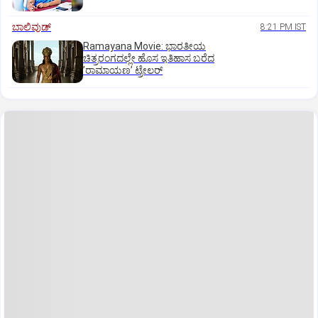
ಬಾಲಿವುಡ್‌
8:21 PM IST
Ramayana Movie: ಭಾರತೀಯ
ಚಿತ್ರರಂಗದಲ್ಲೇ ಹೊಸ ಇತಿಹಾಸ ಬರೆದ
ʼರಾಮಾಯಣʼ ಟ್ರೇಲರ್