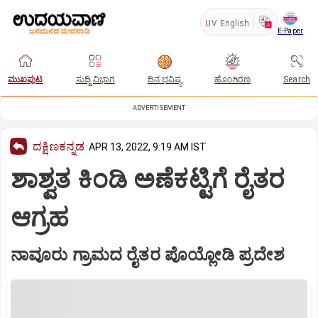
UV
English
E-Paper
ಮುಖಪುಟ
ಸುದ್ದಿ ವಿಭಾಗ
ದಿನ ಭವಿಷ್ಯ
ಹೊಂಗಿರಣ
Search
ADVERTISEMENT
ದಕ್ಷಿಣಕನ್ನಡ
APR 13, 2022, 9:19 AM IST
ಶಾಶ್ವತ ಕಿಂಡಿ ಅಣೆಕಟ್ಟಿಗೆ ರೈತರ
ಆಗ್ರಹ
ನಾವೂರು ಗ್ರಾಮದ ರೈತರ ಪೊಯ್ಲೋಡಿ ಪ್ರದೇಶ