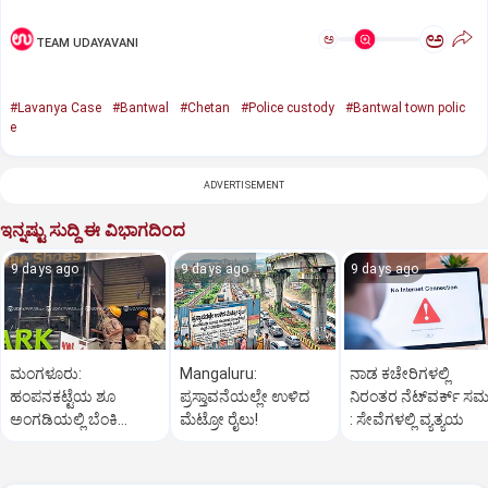
ಅ
ಅ
TEAM UDAYAVANI
#Lavanya Case
#Bantwal
#Chetan
#Police custody
#Bantwal town polic
e
ADVERTISEMENT
ಇನ್ನಷ್ಟು ಸುದ್ದಿ ಈ ವಿಭಾಗದಿಂದ
9 days ago
9 days ago
9 days ago
ಮಂಗಳೂರು:
Mangaluru:
ನಾಡ ಕಚೇರಿಗಳಲ್ಲಿ
ಹಂಪನಕಟ್ಟೆಯ ಶೂ
ಪ್ರಸ್ತಾವನೆಯಲ್ಲೇ ಉಳಿದ
ನಿರಂತರ ನೆಟ್‌ವರ್ಕ್‌ ಸಮಸ್
ಅಂಗಡಿಯಲ್ಲಿ ಬೆಂಕಿ
ಮೆಟ್ರೋ ರೈಲು!
: ಸೇವೆಗಳಲ್ಲಿ ವ್ಯತ್ಯಯ
ಅವಘಡ: ಅಪಾರ ನಷ್ಟ