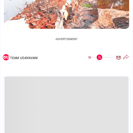
ADVERTISEMENT
ಅ
ಅ
TEAM UDAYAVANI