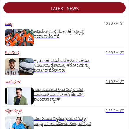
LATEST NEWS
ರಾಜ್ಯ
10:20 PM IST
ಅಧಿವೇಶನದಲ್ಲಿ ಸರಕಾರಕ್ಕೆ "ಪ್ರತ್ಯಸ್ತ್ರ':
ಇಂದು ಬಿಜೆಪಿ ಸಭೆ
ಶಿವಮೊಗ್ಗ
9:50 PM IST
Agumbe: ಸರಣಿ ದನ ಕಳ್ಳತನ ಪ್ರಕರಣ:
ಸಿನಿಮೀಯ ಶೈಲಿಯಲ್ಲಿ ಆರೋಪಿಯನ್ನು
ಬಂಧಿಸಿದ ಪೊಲೀಸರು
ಬಾಲಿವುಡ್‌
9:10 PM IST
ಸಾಲ ಮರುಪಾವತಿಸದ ಹಿನ್ನೆಲೆ: ನಟ
ರಾಜಪಾಲ್ ಯಾದವ್‌ ಆಸ್ತಿ ಹರಾಜಿಗೆ
ಮುಂದಾದ ಬ್ಯಾಂಕ್
ದಕ್ಷಿಣಕನ್ನಡ
8:28 PM IST
ಮಂಗಳೂರು ವಿಶ್ವವಿದ್ಯಾಲಯದ ನಿವೃತ್ತ
ಪ್ರಾಧ್ಯಾಪಕಿ ಡಾ. ವಹೀದಾ ಸುಲ್ತಾನಾ ನಿಧನ