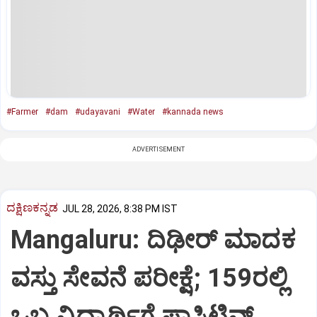
#Farmer
#dam
#udayavani
#Water
#kannada news
ADVERTISEMENT
ದಕ್ಷಿಣಕನ್ನಡ
JUL 28, 2026, 8:38 PM IST
Mangaluru: ದಿಢೀರ್ ಮಾದಕ
ವಸ್ತು ಸೇವನೆ ಪರೀಕ್ಷೆ; 159ರಲ್ಲಿ
ಒಬ್ಬ ವಿದ್ಯಾರ್ಥಿಗೆ ಪಾಸಿಟಿವ್‌