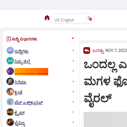
English
UV
ಸುದ್ದಿ ವಿಭಾಗಗಳು
ಜಗತ್ತು
NOV 7, 2022
ಸುದ್ದಿಗಳು
ಒಂದಲ್ಲ ಎ
ನಿಮ್ಮ ಜಿಲ್ಲೆ
ಕಾಮನ್‌ ವೆಲ್ತ್‌ ಗೇಮ್ಸ್‌
ಮಗಳ ಫೋಟ
ಸಿನೆಮಾ
ಕ್ರೀಡೆ
ವೈರಲ್
ವೆಬ್ ಎಕ್ಸ್‌ಕ್ಲೂಸಿವ್
ಕ್ರೈಮ್
ವೈವಿಧ್ಯ