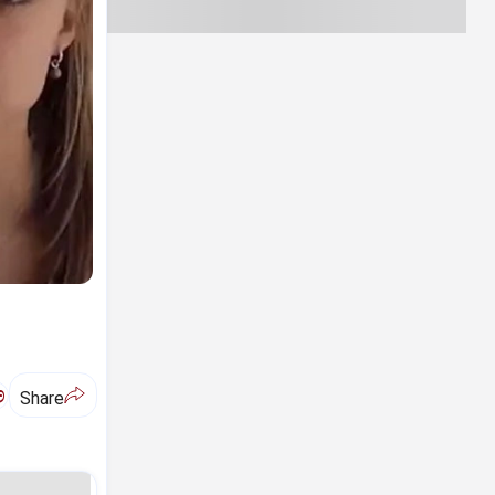
ಅ
Share