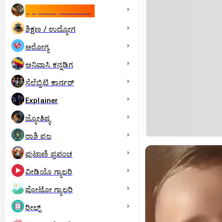
ಇಸ್ರೇಲ್- ಇರಾನ್‌ ಯುದ್ಧ
ಶಿಕ್ಷಣ / ಉದ್ಯೋಗ
ಆರೋಗ್ಯ
ಅನಿವಾಸಿ ಕನ್ನಡಿಗ
ಸೆಲೆಬ್ರಿಟಿ ಕಾರ್ನರ್‌
Explainer
ಜ್ಯೋತಿಷ್ಯ
ರಾಶಿ ಫಲ
ಪುಟಾಣಿ ಪ್ರಪಂಚ
ವೀಡಿಯೊ ಗ್ಯಾಲರಿ
ಫೋಟೋ ಗ್ಯಾಲರಿ
ರೀಲ್ಸ್