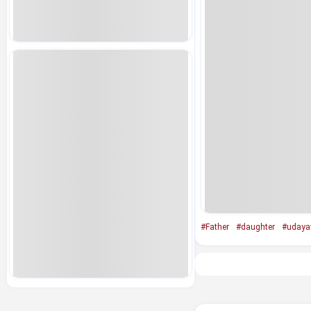
#Father
#daughter
#udayav