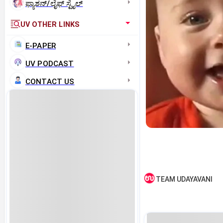
ಫ್ಯಾಶನ್/ಲೈಫ್‌ ಸ್ಟೈಲ್
UV OTHER LINKS
E-PAPER
UV PODCAST
CONTACT US
TEAM UDAYAVANI