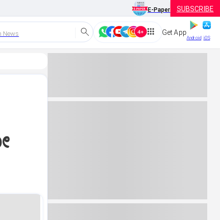
SUBSCRIBE
E-Paper
Get App
h News
Android
iOS
ಯೋ