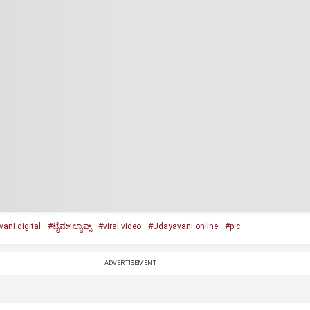
ani digital
#ಟೈಮ್ ಲ್ಯಾಪ್ಸ್‌
#viral video
#Udayavani online
#pic
ADVERTISEMENT