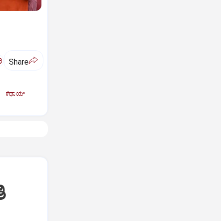
ಅ
Share
ಿ
#ಥಾಯ್‌
ಿ