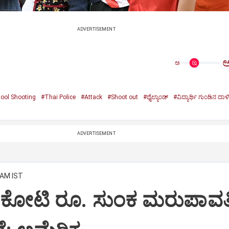
ADVERTISEMENT
ಅ
ool Shooting
#Thai Police
#Attack
#Shoot out
#ಥೈಲ್ಯಾಂಡ್‌
#ವಿದ್ಯಾರ್ಥಿ ಗುಂಡಿನ ದಾಳ
ADVERTISEMENT
 AM IST
ಷ ಕೋಟಿ ರೂ. ಸುಂಕ ಮರುಪಾವತ