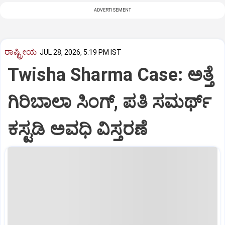
ADVERTISEMENT
ರಾಷ್ಟ್ರೀಯ
JUL 28, 2026, 5:19 PM IST
Twisha Sharma Case: ಅತ್ತೆ
ಗಿರಿಬಾಲಾ ಸಿಂಗ್, ಪತಿ ಸಮರ್ಥ್
ಕಸ್ಟಡಿ ಅವಧಿ ವಿಸ್ತರಣೆ