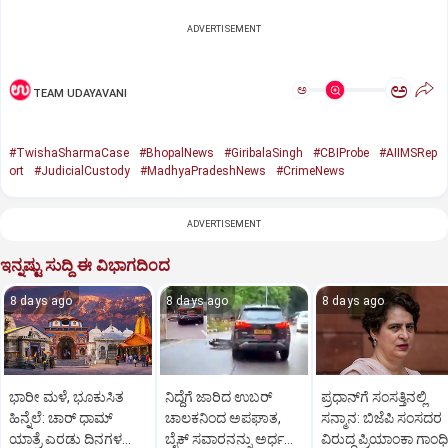
ADVERTISEMENT
ಅ
ಅ
TEAM UDAYAVANI
#TwishaSharmaCase
#BhopalNews
#GiribalaSingh
#CBIProbe
#AIIMSRep
ort
#JudicialCustody
#MadhyaPradeshNews
#CrimeNews
ADVERTISEMENT
ಇನ್ನಷ್ಟು ಸುದ್ದಿ ಈ ವಿಭಾಗದಿಂದ
8 days ago
8 days ago
8 days ago
ಭಾರೀ ಮಳೆ, ಭೂಕುಸಿತ
ನಿದ್ದೆಗೆ ಜಾರಿದ ಉಬರ್
ಪ್ರಧಾನ್‌ಗೆ ಸಂಸತ್ತಿನಲ್ಲಿ
ಹಿನ್ನೆಲೆ: ಚಾರ್ ಧಾಮ್
ಚಾಲಕನಿಂದ ಅಪಘಾತ,
ಸನ್ಮಾನ: ಬಿಜೆಪಿ ಸಂಸದರ
ಯಾತ್ರೆ ಎರಡು ದಿನಗಳ
ಬೈಕ್ ಸವಾರನನ್ನು ಅರ್ಧ
ವಿರುದ್ಧ ಪ್ರಿಯಾಂಕಾ ಗಾಂಧಿ