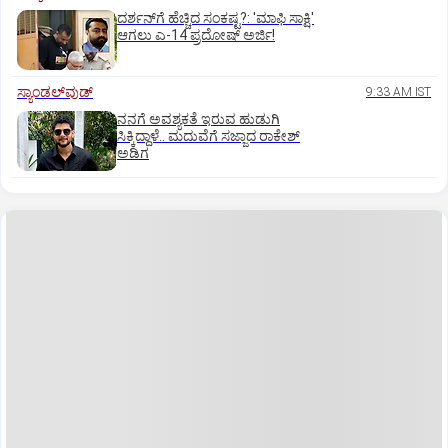
ದರ್ಶನ್‌ಗೆ ಹೆಚ್ಚಿದ ಸಂಕಷ್ಟ?: 'ಮಾಫಿ ಸಾಕ್ಷಿ'
ಆಗಲು ಎ-14 ಪ್ರದೋಷ್ ಅರ್ಜಿ!
ಸ್ಯಾಂಡಲ್‌ವುಡ್‌
9:33 AM IST
ನನಗೆ ಅವಶ್ಯಕತೆ ಇರುವ ಹುಡುಗಿ
ಸಿಕ್ಕಿದ್ದಾಳೆ.. ಮದುವೆಗೆ ಸಜ್ಜಾದ ರಾಕೇಶ್
ಅಡಿಗ