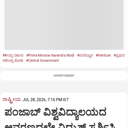
#ಕೇಂದ್ರ ಸರ್ಕಾರ
#Prime Minister Narendra Modi
#ರಸಗೊಬ್ಬರ
#Fertilizer
#ಪ್ರಧಾನಿ
ನರೇಂದ್ರ ಮೋದಿ
#Central Government
ADVERTISEMENT
ರಾಷ್ಟ್ರೀಯ
JUL 28, 2026, 7:16 PM IST
ಪಂಜಾಬ್ ವಿಶ್ವವಿದ್ಯಾಲಯದ
ಆವರಣದಲ್ಲೇ ವಿದ್ಯುತ್ ಸ್ಪರ್ಶಿಸಿ