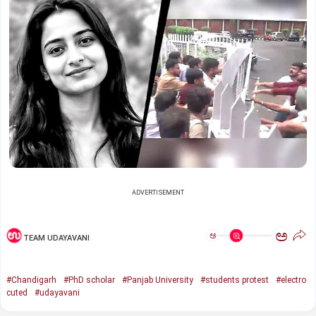
ADVERTISEMENT
ಅ
ಅ
TEAM UDAYAVANI
#Chandigarh
#PhD scholar
#Panjab University
#students protest
#electro
cuted
#udayavani