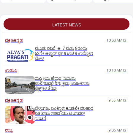
ಕಾಲ ತಾತ್ಕಾಲಿಕ ಸ್ಥಗಿತ
ಕಿ.ಮೀ. ದೂರ ಎಳೆದೊಯ್ದ
ವಾಗ್ದಾಳಿ
ಕಾರು
LATEST NEWS
ದಕ್ಷಿಣಕನ್ನಡ
10:33 AM IST
ಮೂಡುಬಿದಿರೆ: ಆ. 7 ಮತ್ತು 8ರಂದು
62ನೇ ಆಳ್ವಾಸ್‌ ಪ್ರಗತಿ ಉಚಿತ ಉದ್ಯೋಗ
ಮೇಳ
ಉಡುಪಿ
10:10 AM IST
ರಾಷ್ಟ್ರೀಯ ಹೆದ್ದಾರಿ: ನಿಯಮ
ಪಾಲಿಸದಿದ್ದರೆ ಶಿಸ್ತು ಕ್ರಮ; ಜಾಹೀರಾತು,
ಫ್ಲೆಕ್ಸ್‌ಗಳ ತೆರವು
ದಕ್ಷಿಣಕನ್ನಡ
9:58 AM IST
ಬೆಳ್ತಂಗಡಿ, ಬಂಟ್ವಾಳ: ಕೂಡಲೇ ಪರಿಹಾರ
ವಿತರಿಸಲು ಸಚಿವ ಯು.ಟಿ.ಖಾದರ್‌
ಸೂಚನೆ
ರಾಜ್ಯ
9:36 AM IST