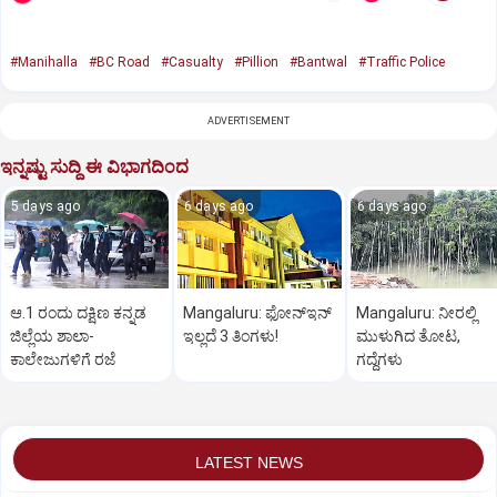
#Manihalla
#BC Road
#Casualty
#Pillion
#Bantwal
#Traffic Police
ADVERTISEMENT
ಇನ್ನಷ್ಟು ಸುದ್ದಿ ಈ ವಿಭಾಗದಿಂದ
5 days ago
6 days ago
6 days ago
ಆ.1 ರಂದು ದಕ್ಷಿಣ ಕನ್ನಡ
Mangaluru: ಫೋನ್‌ಇನ್‌
Mangaluru: ನೀರಲ್ಲಿ
ಜಿಲ್ಲೆಯ ಶಾಲಾ-
ಇಲ್ಲದೆ 3 ತಿಂಗಳು!
ಮುಳುಗಿದ ತೋಟ,
ಕಾಲೇಜುಗಳಿಗೆ ರಜೆ
ಗದ್ದೆಗಳು
LATEST NEWS