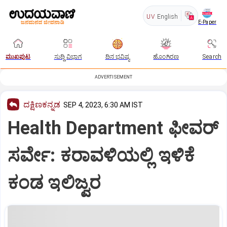
UV
English
E-Paper
ಮುಖಪುಟ
ಸುದ್ದಿ ವಿಭಾಗ
ದಿನ ಭವಿಷ್ಯ
ಹೊಂಗಿರಣ
Search
ADVERTISEMENT
ದಕ್ಷಿಣಕನ್ನಡ
SEP 4, 2023, 6:30 AM IST
Health Department ಫೀವರ್‌
ಸರ್ವೇ: ಕರಾವಳಿಯಲ್ಲಿ ಇಳಿಕೆ
ಕಂಡ ಇಲಿಜ್ವರ