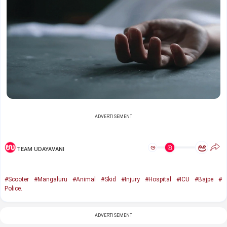
ADVERTISEMENT
ಅ
ಅ
TEAM UDAYAVANI
#Scooter
#Mangaluru
#Animal
#Skid
#Injury
#Hospital
#ICU
#Bajpe
#
Police.
ADVERTISEMENT