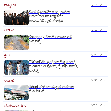
ರಾಷ್ಟ್ರೀಯ
3:37 PM IST
ಟಿವಿಕೆ ಕೃಷಿ ಬಜೆಟ್ ಶೂನ್ಯ; ಕಾವೇರಿ
ವಿಷಯದಲ್ಲಿ ಸರ್ವಪಕ್ಷ ಸಭೆಗೆ
ಉದಯನಿಧಿ ಸ್ಟಾಲಿನ್ ಆಗ್ರಹ
ಉಡುಪಿ
3:34 PM IST
Katapady: ಕೋಟೆ ಕಮಾನಿನ ರಸ್ತೆ
ಅವ್ಯವಸ್ಥೆ
ಕ್ರೀಡೆ
3:31 PM IST
ENGvsPAK: ಇಂಗ್ಲೆಂಡ್‌ ಟೆಸ್ಟ್‌ ತಂಡಕ್ಕೆ
ಮರಳಿದ ಓಲಿ ಪೋಪ್, ಬ್ರೈಡನ್ ಕಾರ್ಸ್,
ಲಾರೆನ್ಸ್
ಉಡುಪಿ
3:30 PM IST
Udupi: ಪ್ರಯೋಜನಕ್ಕಿಲ್ಲದ ಪಾದಚಾರಿ
ಮೇಲ್ಸೇತುವೆ
ಬೆಂಗಳೂರು ನಗರ
3:27 PM IST