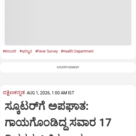
#ಕರಾವಳಿ
#ಇಲಿಜ್ವರ
#Fever Survey
#Health Department
ADVERTISEMENT
ದಕ್ಷಿಣಕನ್ನಡ
AUG 1, 2026, 1:00 AM IST
ಸ್ಕೂಟರ್‌ಗೆ ಅಪಘಾತ:
ಗಾಯಗೊಂಡಿದ್ದ ಸವಾರ 17