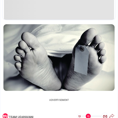
ADVERTISEMENT
ಅ
ಅ
TEAM UDAYAVANI