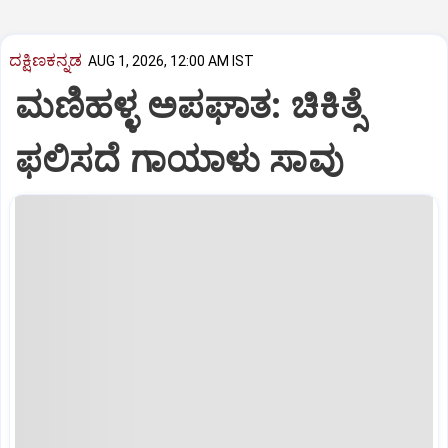
ದಕ್ಷಿಣಕನ್ನಡ
AUG 1, 2026, 12:00 AM IST
ಮಣಿಹಳ್ಳ ಅಪಘಾತ: ಚಿಕಿತ್ಸೆ
ಫಲಿಸದೆ ಗಾಯಾಳು ಸಾವು