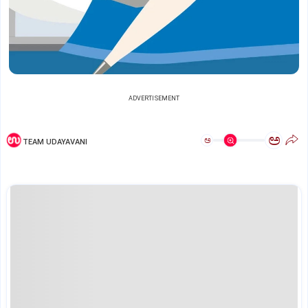
ADVERTISEMENT
ಅ
ಅ
TEAM UDAYAVANI