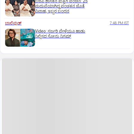
ಬಿಜೆಪಿ ಶಾಸಕನ ಪುತ್ರಿಗೆ ವಂಚನೆ: 25
ಮದುವೆಯಾಗಿದ್ದ ವಂಚಕನ ಜೊತೆ
ವಿವಾಹ, ಇಬ್ಬರ ಬಂಧನ
ಬಾಲಿವುಡ್‌
7:48 PM IST
‌Video: ಸರ್ಜರಿ ವೇಳೆಯೂ ಹಾಡು
ನಿಲ್ಲಿಸದ ಸೋನು ನಿಗಮ್