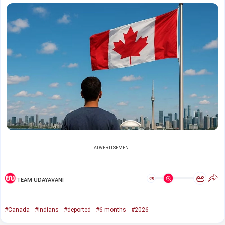
ADVERTISEMENT
ಅ
ಅ
TEAM UDAYAVANI
#Canada
#Indians
#deported
#6 months
#2026