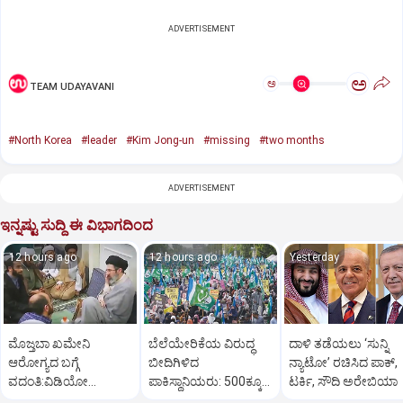
ADVERTISEMENT
ಅ
ಅ
TEAM UDAYAVANI
#North Korea
#leader
#Kim Jong-un
#missing
#two months
ADVERTISEMENT
ಇನ್ನಷ್ಟು ಸುದ್ದಿ ಈ ವಿಭಾಗದಿಂದ
12 hours ago
12 hours ago
Yesterday
ಮೊಜ್ತಬಾ ಖಮೇನಿ
ಬೆಲೆಯೇರಿಕೆಯ ವಿರುದ್ಧ
ದಾಳಿ ತಡೆಯಲು ‘ಸುನ್ನಿ
ಆರೋಗ್ಯದ ಬಗ್ಗೆ
ಬೀದಿಗಿಳಿದ
ನ್ಯಾಟೋ’ ರಚಿಸಿದ ಪಾಕ್‌,
ವದಂತಿ:ವಿಡಿಯೋ
ಪಾಕಿಸ್ಥಾನಿಯರು: ‌500ಕ್ಕೂ
ಟರ್ಕಿ, ಸೌದಿ ಅರೇಬಿಯಾ
ಬಿಡುಗಡೆ ಮಾಡಿ ಇರಾನ್‌
ಹೆಚ್ಚು ಕಡೆ ಪ್ರತಿಭಟನೆ