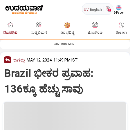
UV
English
E-Paper
ಮುಖಪುಟ
ಸುದ್ದಿ ವಿಭಾಗ
ದಿನ ಭವಿಷ್ಯ
ಹೊಂಗಿರಣ
Search
ADVERTISEMENT
ಜಗತ್ತು
MAY 12, 2024, 11:49 PM IST
Brazil ಭೀಕರ ಪ್ರವಾಹ:
136ಕ್ಕೂ ಹೆಚ್ಚು ಸಾವು