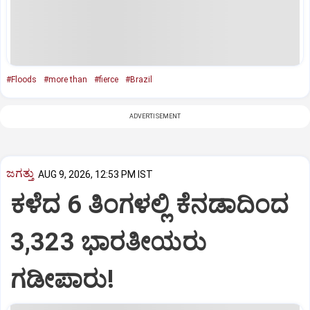
#Floods
#more than
#fierce
#Brazil
ADVERTISEMENT
ಜಗತ್ತು
AUG 9, 2026, 12:53 PM IST
ಕಳೆದ 6 ತಿಂಗಳಲ್ಲಿ ಕೆನಡಾದಿಂದ
3,323 ಭಾರತೀಯರು
ಗಡೀಪಾರು!