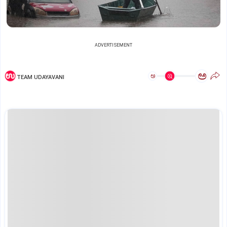
ADVERTISEMENT
ಅ
ಅ
TEAM UDAYAVANI