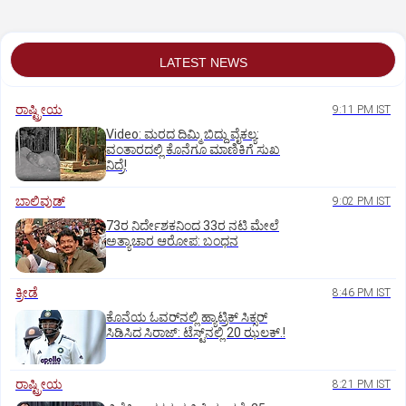
ತಿರುಗೇಟು
LATEST NEWS
ರಾಷ್ಟ್ರೀಯ
9:11 PM IST
Video: ಮರದ ದಿಮ್ಮಿ ಬಿದ್ದು ವೈಕಲ್ಯ:
ವಂತಾರದಲ್ಲಿ ಕೊನೆಗೂ ಮಾಣಿಕಿಗೆ ಸುಖ
ನಿದ್ರೆ!
ಬಾಲಿವುಡ್‌
9:02 PM IST
73ರ ನಿರ್ದೇಶಕನಿಂದ 33ರ ನಟಿ ಮೇಲೆ
ಅತ್ಯಾಚಾರ ಆರೋಪ: ಬಂಧನ
ಕ್ರೀಡೆ
8:46 PM IST
ಕೊನೆಯ ಓವರ್‌ನಲ್ಲಿ ಹ್ಯಾಟ್ರಿಕ್ ಸಿಕ್ಸರ್‌
ಸಿಡಿಸಿದ ಸಿರಾಜ್:‌ ಟೆಸ್ಟ್‌ನಲ್ಲಿ 20 ಝಲಕ್.!‌
ರಾಷ್ಟ್ರೀಯ
8:21 PM IST