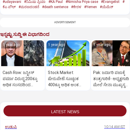
#udayavani
#ನಿಮಿಷಾ ಪ್ರಿಯಾ
#KA Paul
#Nimisha Priya case
#Evangelist
#
ಕೆಎ ಪೌಲ್
#ಮರಣದಂಡನೆ
#death sentence
#ಕೇರಳ
#Yemen
#ಯೆಮೆನ್‌
ADVERTISEMENT
ಇನ್ನಷ್ಟು ಸುದ್ದಿ ಈ ವಿಭಾಗದಿಂದ
1 year ago
1 year ago
1 year ago
Cash Row: ಜಸ್ಟೀಸ್‌
Stock Market:
Pak: ಜರ್ದಾರಿ ವಜಾಕ್ಕೆ
ವರ್ಮಾ ವಿರುದ್ಧ 200ಕ್ಕೂ
ಷೇರುಪೇಟೆ ಸೂಚ್ಯಂಕ
ತಂತ್ರಗಾರಿಕೆ- ಅಧ್ಯಕ್ಷಗಾದಿ
ಅಧಿಕ ಸಂಸದರಿಂದ
400ಕ್ಕೂ ಅಧಿಕ ಅಂಕ
ಮೇಲೆ ಸೇನಾ ಮುಖ್ಯಸ್ಥ
ಮಹಾಭಿಯೋಗಕ್ಕೆ
ಜಿಗಿತ-ದಿನಾಂತ್ಯದ
ಮುನೀರ್ ಚಿತ್ತ!
ಕೋರಿಕೆ…
ವಹಿವಾಟು ಅಂತ್ಯ
LATEST NEWS
ಉಡುಪಿ
10:14 AM IST