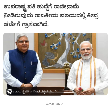
ಉಪರಾಷ್ಟ್ರಪತಿ ಹುದ್ದೆಗೆ ರಾಜೀನಾಮೆ
ನೀಡಿರುವುದು ರಾಜಕೀಯ ವಲಯದಲ್ಲಿ ತೀವ್ರ
ಚರ್ಚೆಗೆ ಗ್ರಾಸವಾಗಿದೆ.
ಉಪರಾಷ್ಟ್ರಪತಿ ಜಗದೀಪ್‌ ಧನ್ಕರ್-ಪ್ರಧಾನಿ ಮೋದಿ
ADVERTISEMENT