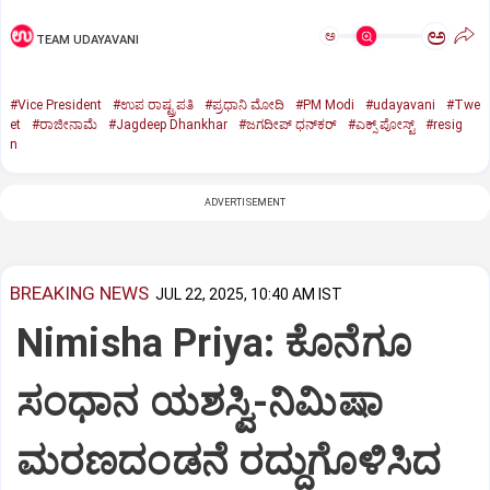
ಅ
ಅ
TEAM UDAYAVANI
#Vice President
#ಉಪ ರಾಷ್ಟ್ರಪತಿ
#ಪ್ರಧಾನಿ ಮೋದಿ
#PM Modi
#udayavani
#Twe
et
#ರಾಜೀನಾಮೆ
#Jagdeep Dhankhar
#ಜಗದೀಪ್‌ ಧನ್‌ಕರ್‌
#ಎಕ್ಸ್‌ ಪೋಸ್ಟ್
#resig
n
ADVERTISEMENT
BREAKING NEWS
JUL 22, 2025, 10:40 AM IST
Nimisha Priya: ಕೊನೆಗೂ
ಸಂಧಾನ ಯಶಸ್ವಿ-ನಿಮಿಷಾ
ಮರಣದಂಡನೆ ರದ್ದುಗೊಳಿಸಿದ