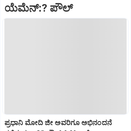
ಯೆಮೆನ್:? ಪೌಲ್
ಪ್ರಧಾನಿ ಮೋದಿ ಜೀ ಅವರಿಗೂ ಅಭಿನಂದನೆ