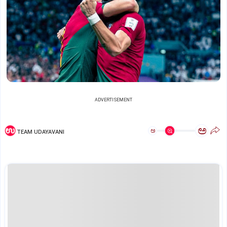
ADVERTISEMENT
ಅ
ಅ
TEAM UDAYAVANI