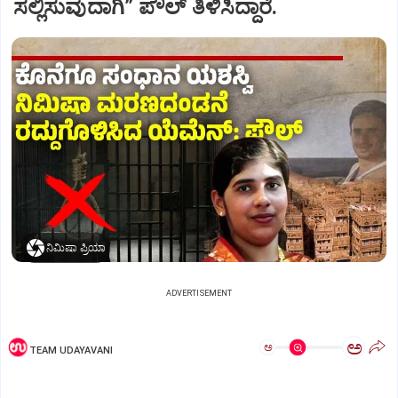
ಸಲ್ಲಿಸುವುದಾಗಿ” ಪೌಲ್‌ ತಿಳಿಸಿದ್ದಾರೆ.
ನಿಮಿಷಾ ಪ್ರಿಯಾ
ADVERTISEMENT
ಅ
ಅ
TEAM UDAYAVANI