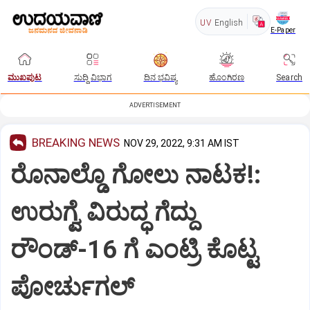
UV
English
E-Paper
ಮುಖಪುಟ
ಸುದ್ದಿ ವಿಭಾಗ
ದಿನ ಭವಿಷ್ಯ
ಹೊಂಗಿರಣ
Search
ADVERTISEMENT
BREAKING NEWS
NOV 29, 2022, 9:31 AM IST
ರೊನಾಲ್ಡೊ ಗೋಲು ನಾಟಕ!:
ಉರುಗ್ವೆ ವಿರುದ್ಧ ಗೆದ್ದು
ರೌಂಡ್-16 ಗೆ ಎಂಟ್ರಿ ಕೊಟ್ಟ
ಪೋರ್ಚುಗಲ್