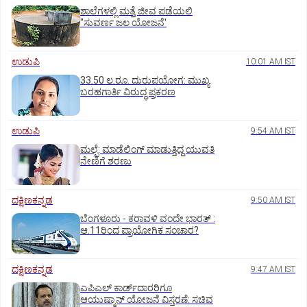
ಶಾಲೆಗಳಲ್ಲಿ ಮತ್ತೆ ಜೀವ ಪಡೆಯಲಿ
"ಸುವರ್ಣ ಜಲ ಯೋಜನೆ'
ಉಡುಪಿ
10:01 AM IST
33.50 ಲ.ರೂ. ದುರುಪಯೋಗ: ಮುಖ್ಯ
ಬರಹಗಾರ್ತಿ ವಿರುದ್ಧ ಪ್ರಕರಣ
ಉಡುಪಿ
9:54 AM IST
ಮಲ್ಪೆ: ಮಾಡೆಲಿಂಗ್ ಮಾಡುತ್ತಿದ್ದ ಯುವತಿ
ನೇಣಿಗೆ ಶರಣು
ದಕ್ಷಿಣಕನ್ನಡ
9:50 AM IST
ಬೆಂಗಳೂರು - ಕರಾವಳಿ ವಂದೇ ಭಾರತ್‌ :
ಆ.11ರಿಂದ ಪ್ರಾಯೋಗಿಕ ಸಂಚಾರ?
ದಕ್ಷಿಣಕನ್ನಡ
9:47 AM IST
ಎಪಿಎಲ್‌ ಕಾರ್ಡ್‌ದಾರರಿಗೂ
ಆಯುಷ್ಮಾನ್‌ ಯೋಜನೆ ವಿಸ್ತರಣೆ: ಸಚಿವ