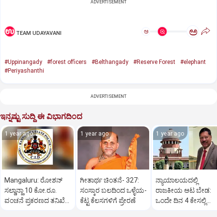
ADVERTISEMENT
ಅ
ಅ
TEAM UDAYAVANI
#Uppinangady
#forest officers
#Belthangady
#Reserve Forest
#elephant
#Periyashanthi
ADVERTISEMENT
ಇನ್ನಷ್ಟು ಸುದ್ದಿ ಈ ವಿಭಾಗದಿಂದ
1 year ago
1 year ago
1 year ago
Mangaluru: ರೋಶನ್‌
ಗೀತಾರ್ಥ ಚಿಂತನೆ- 327:
ನ್ಯಾಯಾಲಯದಲ್ಲಿ
ಸಲ್ಡಾನ್ಹಾ 10 ಕೋ.ರೂ.
ಸಂಸ್ಕಾರ ಬಲದಿಂದ ಒಳ್ಳೆಯ-
ರಾಜಕೀಯ ಆಟ ಬೇಡ:
ವಂಚನೆ ಪ್ರಕರಣದ ತನಿಖೆ
ಕೆಟ್ಟ ಕೆಲಸಗಳಿಗೆ ಪ್ರೇರಣೆ
ಒಂದೇ ದಿನ 4 ಕೇಸಲ್ಲಿ
ಸಿಐಡಿಗೆ ವರ್ಗ
ಸುಪ್ರೀಂಕೋರ್ಟ್‌ ಅಭಿಮ