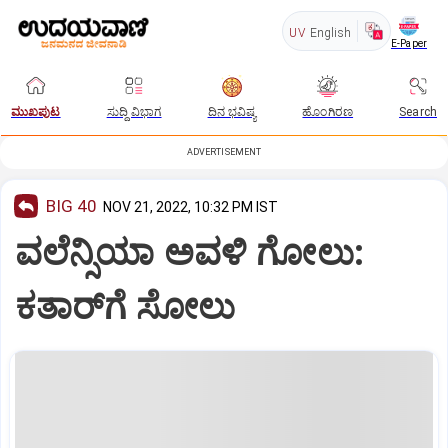
UV
English
E-Paper
ಮುಖಪುಟ
ಸುದ್ದಿ ವಿಭಾಗ
ದಿನ ಭವಿಷ್ಯ
ಹೊಂಗಿರಣ
Search
ADVERTISEMENT
BIG 40
NOV 21, 2022, 10:32 PM IST
ವಲೆನ್ಸಿಯಾ ಅವಳಿ ಗೋಲು:
ಕತಾರ್‌ಗೆ ಸೋಲು