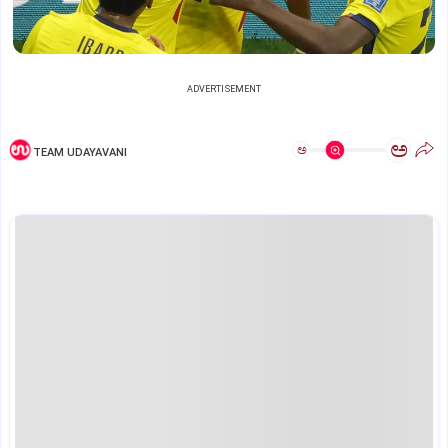
ADVERTISEMENT
ಅ
ಅ
TEAM UDAYAVANI