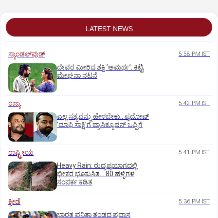
LATEST NEWS
ಸ್ಯಾಂಡಲ್‌ವುಡ್‌
5:58 PM IST
ದೇವರ ಮೀರಿದ ಶಕ್ತಿ ʼಅಮರ್ಥʼ: ಕಿಟ್ಟಿ,
ಮೇಘನಾ ನಟನೆ
ರಾಜ್ಯ
5:42 PM IST
ಎಲ್ಲ ಸತ್ಯವನ್ನು ಹೇಳಬೇಕು.. ಪ್ರದೋಷ್‌
ʼಮಾಫಿ ಸಾಕ್ಷಿʼಗೆ ಪ್ರಾಸಿಕ್ಯೂಷನ್ ಒಪ್ಪಿಗೆ
ರಾಷ್ಟ್ರೀಯ
5:41 PM IST
Heavy Rain: ರುದ್ರಪ್ರಯಾಗದಲ್ಲಿ
ಭೀಕರ ಭೂಕುಸಿತ... 80 ಹಳ್ಳಿಗಳ
ಸಂಪರ್ಕ ಕಡಿತ
ಕ್ರೀಡೆ
5:36 PM IST
ಭಾರತ ವನಿತಾ ತಂಡದ ಪ್ರವಾಸ