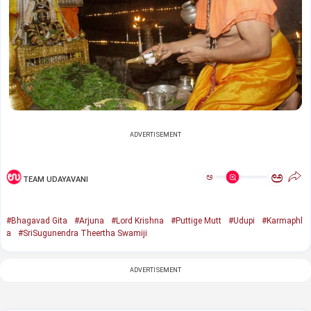
ADVERTISEMENT
ಅ
ಅ
TEAM UDAYAVANI
#Bhagavad Gita
#Arjuna
#Lord Krishna
#Puttige Mutt
#Udupi
#Karmaphl
a
#SriSugunendra Theertha Swamiji
ADVERTISEMENT