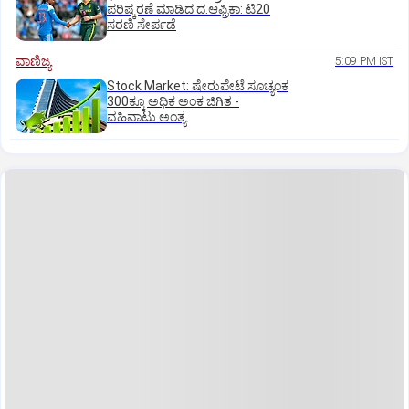
ಪರಿಷ್ಕರಣೆ ಮಾಡಿದ ದ.ಆಫ್ರಿಕಾ: ಟಿ20
ಸರಣಿ ಸೇರ್ಪಡೆ
ವಾಣಿಜ್ಯ
5:09 PM IST
Stock Market: ಷೇರುಪೇಟೆ ಸೂಚ್ಯಂಕ
300ಕ್ಕೂ ಅಧಿಕ ಅಂಕ ಜಿಗಿತ -
ವಹಿವಾಟು ಅಂತ್ಯ