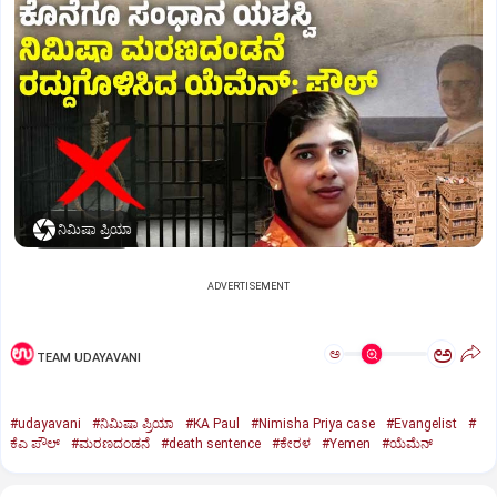
ನಿಮಿಷಾ ಪ್ರಿಯಾ
ADVERTISEMENT
ಅ
ಅ
TEAM UDAYAVANI
#udayavani
#ನಿಮಿಷಾ ಪ್ರಿಯಾ
#KA Paul
#Nimisha Priya case
#Evangelist
#
ಕೆಎ ಪೌಲ್
#ಮರಣದಂಡನೆ
#death sentence
#ಕೇರಳ
#Yemen
#ಯೆಮೆನ್‌