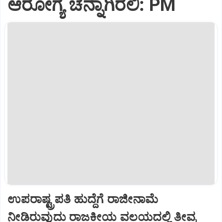
ಆರೋಗ್ಯ ಚೆನ್ನಾಗಿರಲಿ: PM
ಉಪರಾಷ್ಟ್ರಪತಿ ಹುದ್ದೆಗೆ ರಾಜೀನಾಮೆ
ನೀಡಿರುವುದು ರಾಜಕೀಯ ವಲಯದಲ್ಲಿ ತೀವ್ರ