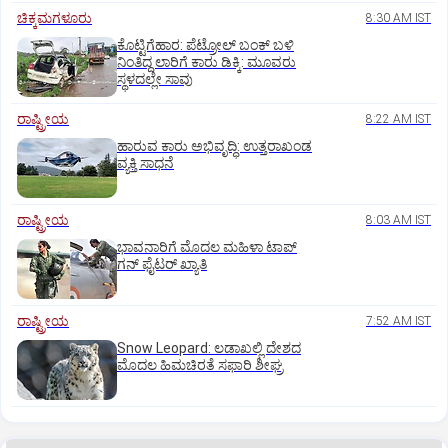
ಚಿಕ್ಕಮಗಳೂರು
8:30 AM IST
ಕೊಟ್ಟಿಗೆಹಾರ: ಪೆಟ್ರೋಲ್ ಬಂಕ್ ಬಳಿ
ನಿಂತಿದ್ದ ಲಾರಿಗೆ ಕಾರು ಡಿಕ್ಕಿ: ಮೂವರು
ಸ್ಥಳದಲ್ಲೇ ಸಾವು
ರಾಷ್ಟ್ರೀಯ
8:22 AM IST
ಹಾರುವ ಕಾರು ಅಭಿವೃದ್ಧಿ: ಉತ್ತರಾಖಂಡ
ವ್ಯಕ್ತಿ ಸಾಧನೆ
ರಾಷ್ಟ್ರೀಯ
8:03 AM IST
ಭಾವನಾರಿಗೆ ಮೊದಲ ಮಹಿಳಾ ಟಾಪ್‌
ಗನ್‌ ಫೈಟರ್‌ ಖ್ಯಾತಿ
ರಾಷ್ಟ್ರೀಯ
7:52 AM IST
Snow Leopard: ಲಡಾಖಲ್ಲಿ ದೇಶದ
ಮೊದಲ ಹಿಮಚಿರತೆ ಸಫಾರಿ ಶೀಘ್ರ