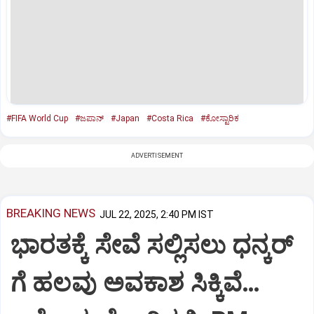
#FIFA World Cup
#ಜಪಾನ್‌
#Japan
#Costa Rica
#ಕೋಸ್ಟಾರಿಕ
ADVERTISEMENT
BREAKING NEWS
JUL 22, 2025, 2:40 PM IST
ಭಾರತಕ್ಕೆ ಸೇವೆ ಸಲ್ಲಿಸಲು ಧನ್ಕರ್‌
ಗೆ ಹಲವು ಅವಕಾಶ ಸಿಕ್ಕಿವೆ…