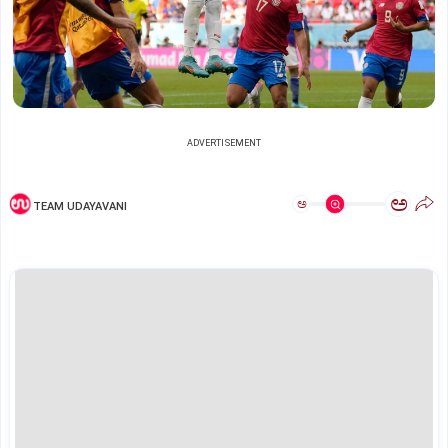
ADVERTISEMENT
ಅ
ಅ
TEAM UDAYAVANI