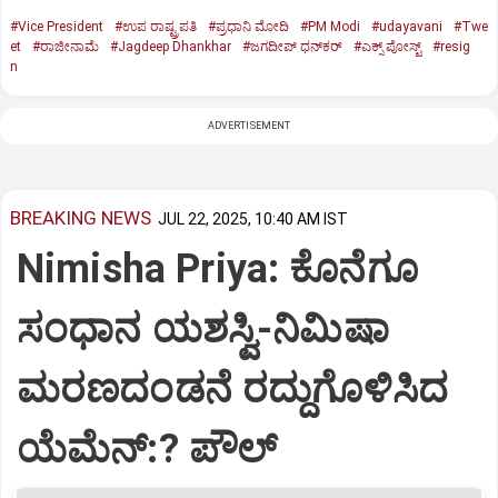
#Vice President
#ಉಪ ರಾಷ್ಟ್ರಪತಿ
#ಪ್ರಧಾನಿ ಮೋದಿ
#PM Modi
#udayavani
#Twe
et
#ರಾಜೀನಾಮೆ
#Jagdeep Dhankhar
#ಜಗದೀಪ್‌ ಧನ್‌ಕರ್‌
#ಎಕ್ಸ್‌ ಪೋಸ್ಟ್
#resig
n
ADVERTISEMENT
BREAKING NEWS
JUL 22, 2025, 10:40 AM IST
Nimisha Priya: ಕೊನೆಗೂ
ಸಂಧಾನ ಯಶಸ್ವಿ-ನಿಮಿಷಾ
ಮರಣದಂಡನೆ ರದ್ದುಗೊಳಿಸಿದ
ಯೆಮೆನ್:? ಪೌಲ್