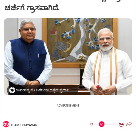
ಚರ್ಚೆಗೆ ಗ್ರಾಸವಾಗಿದೆ.
ಉಪರಾಷ್ಟ್ರಪತಿ ಜಗದೀಪ್‌ ಧನ್ಕರ್-ಪ್ರಧಾನಿ ಮೋದಿ
ADVERTISEMENT
ಅ
ಅ
TEAM UDAYAVANI