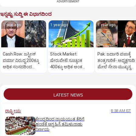
ADVERTISEMENT
ಇನ್ನಷ್ಟು ಸುದ್ದಿ ಈ ವಿಭಾಗದಿಂದ
1 year ago
1 year ago
1 year ago
Cash Row: ಜಸ್ಟೀಸ್‌
Stock Market:
Pak: ಜರ್ದಾರಿ ವಜಾಕ್ಕೆ
ವರ್ಮಾ ವಿರುದ್ಧ 200ಕ್ಕೂ
ಷೇರುಪೇಟೆ ಸೂಚ್ಯಂಕ
ತಂತ್ರಗಾರಿಕೆ- ಅಧ್ಯಕ್ಷಗಾದಿ
ಅಧಿಕ ಸಂಸದರಿಂದ
400ಕ್ಕೂ ಅಧಿಕ ಅಂಕ
ಮೇಲೆ ಸೇನಾ ಮುಖ್ಯಸ್ಥ
ಮಹಾಭಿಯೋಗಕ್ಕೆ
ಜಿಗಿತ-ದಿನಾಂತ್ಯದ
ಮುನೀರ್ ಚಿತ್ತ!
ಕೋರಿಕೆ…
ವಹಿವಾಟು ಅಂತ್ಯ
LATEST NEWS
ರಾಷ್ಟ್ರೀಯ
8:38 AM IST
ಕೇಂದ್ರದಿಂದ ನ್ಯಾಯಯುತ ತೆರಿಗೆ
ಹಂಚಿಕೆ ಆಗ್ರಹಿಸಿ ತಮಿಳುನಾಡು
ನಿರ್ಣಯ