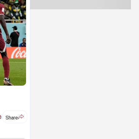
ಅ
Share