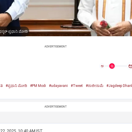
ನ್ಕರ್-ಪ್ರಧಾನಿ ಮೋದಿ
ADVERTISEMENT
ಅ
ತಿ
#ಪ್ರಧಾನಿ ಮೋದಿ
#PM Modi
#udayavani
#Tweet
#ರಾಜೀನಾಮೆ
#Jagdeep Dhan
n
ADVERTISEMENT
22, 2025, 10:40 AM IST