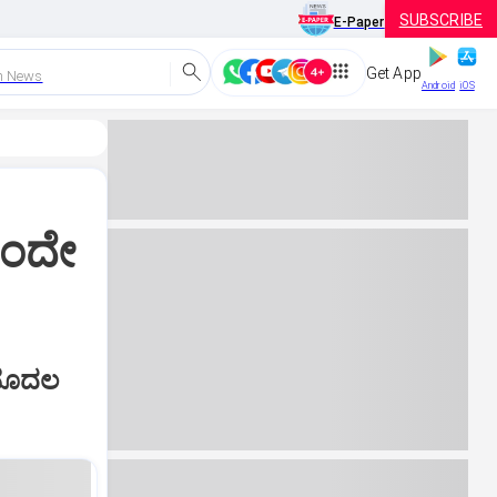
SUBSCRIBE
E-Paper
Get App
h News
Android
iOS
ೊಂದೇ
 ಮೊದಲ