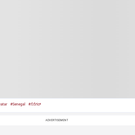
atar
#Senegal
#ಸೆನೆಗಲ್‌
ADVERTISEMENT