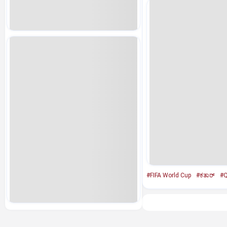
#FIFA World Cup
#ಕತಾರ್‌
#Q