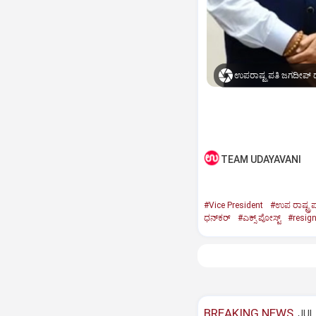
ಉಪರಾಷ್ಟ್ರಪತಿ ಜಗದೀಪ್‌ ಧ
TEAM UDAYAVANI
#Vice President
#ಉಪ ರಾಷ್ಟ್ರಪ
ಧನ್‌ಕರ್‌
#ಎಕ್ಸ್‌ ಪೋಸ್ಟ್
#resig
BREAKING NEWS
JUL 