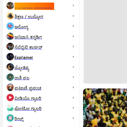
ಇಸ್ರೇಲ್- ಇರಾನ್‌ ಯುದ್ಧ
ಶಿಕ್ಷಣ / ಉದ್ಯೋಗ
ಆರೋಗ್ಯ
ಅನಿವಾಸಿ ಕನ್ನಡಿಗ
ಸೆಲೆಬ್ರಿಟಿ ಕಾರ್ನರ್‌
Explainer
ಜ್ಯೋತಿಷ್ಯ
ರಾಶಿ ಫಲ
ಪುಟಾಣಿ ಪ್ರಪಂಚ
ವೀಡಿಯೊ ಗ್ಯಾಲರಿ
ಫೋಟೋ ಗ್ಯಾಲರಿ
ರೀಲ್ಸ್