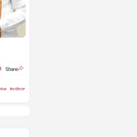
ಅ
Share
khar
#ಜಗದೀಪ್‌