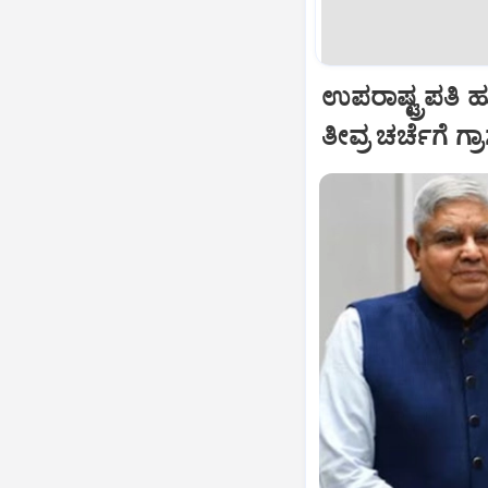
ಉಪರಾಷ್ಟ್ರಪತಿ 
ತೀವ್ರ ಚರ್ಚೆಗೆ ಗ್ರ