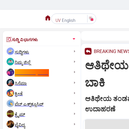
English
UV
ಸುದ್ದಿ ವಿಭಾಗಗಳು
BREAKING NEW
ಸುದ್ದಿಗಳು
ಆತಿಥೇಯ 
ನಿಮ್ಮ ಜಿಲ್ಲೆ
ಕಾಮನ್‌ ವೆಲ್ತ್‌ ಗೇಮ್ಸ್‌
ಬಾಕಿ
ಸಿನೆಮಾ
ಕ್ರೀಡೆ
ಆತಿಥೇಯ ತಂಡವೆ
ವೆಬ್ ಎಕ್ಸ್‌ಕ್ಲೂಸಿವ್
ಉದಾಹರಣೆ
ಕ್ರೈಮ್
ವೈವಿಧ್ಯ