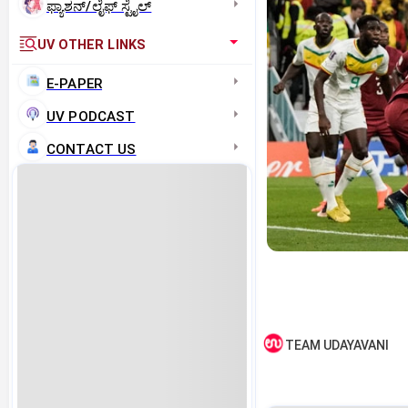
ಫ್ಯಾಶನ್/ಲೈಫ್‌ ಸ್ಟೈಲ್
UV OTHER LINKS
E-PAPER
UV PODCAST
CONTACT US
TEAM UDAYAVANI