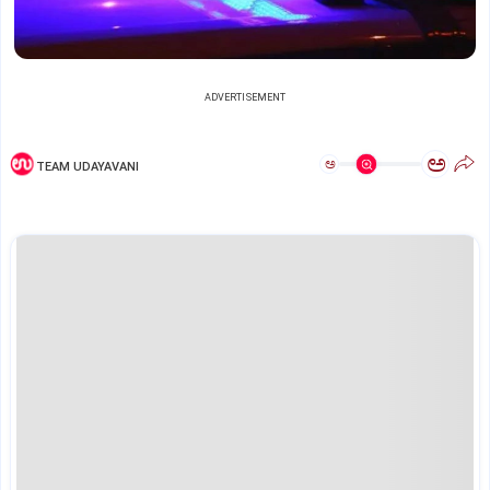
ADVERTISEMENT
ಅ
ಅ
TEAM UDAYAVANI