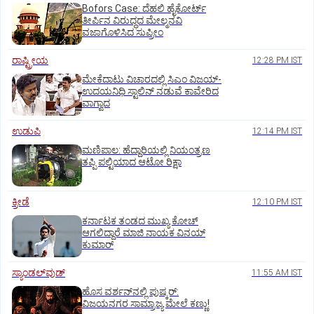
Bofors Case: ದೆಹಲಿ ಹೈಕೋರ್ಟ್‌
ತೀರ್ಪಿನ ವಿರುದ್ಧದ ಮೇಲ್ಮನವಿ
ವಜಾಗೊಳಿಸಿದ ಸುಪ್ರೀಂ
ರಾಷ್ಟ್ರೀಯ
12:28 PM IST
ಮೇಕೆದಾಟು ವಿಚಾರದಲ್ಲಿ ಸಿಎಂ ವಿಜಯ್-
ಉದಯನಿಧಿ ಸ್ಟಾಲಿನ್ ನಡುವೆ ಕಾವೇರಿದ
ವಾಗ್ವಾದ
ಉಡುಪಿ
12:14 PM IST
ಮಣಿಪಾಲ: ಹೆದ್ದಾರಿಯಲ್ಲಿ ನಿಯಂತ್ರಣ
ತಪ್ಪಿ ಪಲ್ಟಿಯಾದ ಆಟೋ ರಿಕ್ಷಾ
ಕ್ರೀಡೆ
12:10 PM IST
ಕರ್ನಾಟಕ ತಂಡದ ಮುಖ್ಯ ಕೋಚ್‌
ಆಗಲಿದ್ದಾರೆ ಮಾಜಿ ನಾಯಕ ವಿನಯ್‌
ಕುಮಾರ್
ಸ್ಯಾಂಡಲ್‌ವುಡ್‌
11:55 AM IST
ಹೊಸ ವರ್ಶನ್‌ನಲ್ಲಿ ಪುಷ್ಕರ್‌:
ವಿಜಯನಗರ ಸಾಮ್ರಾಜ್ಯ ಮೇಲೆ ಕಣ್ಣು!