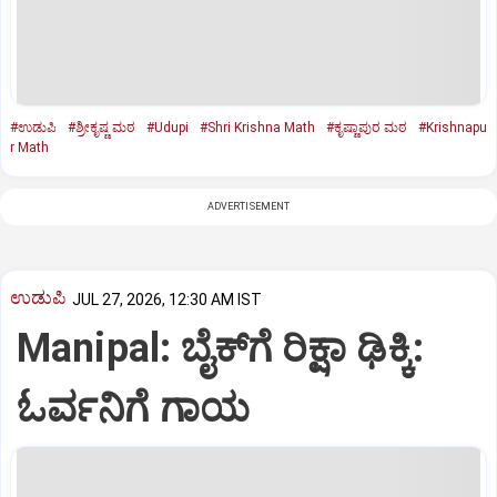
#ಉಡುಪಿ
#ಶ್ರೀಕೃಷ್ಣ ಮಠ
#Udupi
#Shri Krishna Math
#ಕೃಷ್ಣಾಪುರ ಮಠ
#Krishnapu
r Math
ADVERTISEMENT
ಉಡುಪಿ
JUL 27, 2026, 12:30 AM IST
Manipal: ಬೈಕ್‌ಗೆ ರಿಕ್ಷಾ ಢಿಕ್ಕಿ:
ಓರ್ವನಿಗೆ ಗಾಯ