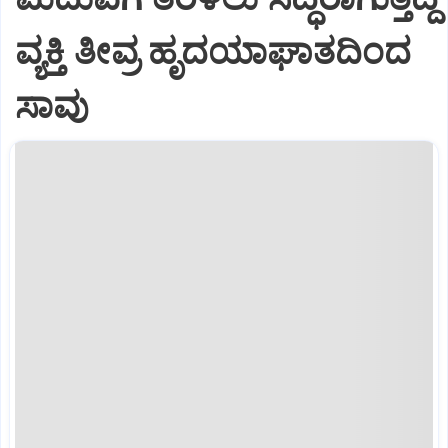
ವ್ಯಕ್ತಿ ತೀವ್ರ ಹೃದಯಾಘಾತದಿಂದ
ಸಾವು