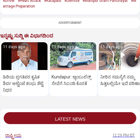
#Driver
#Heart Attack
#Katapadi
#Demise
#Manipur Gram Panchayat
#M
arriage Preparation
ADVERTISEMENT
ಇನ್ನಷ್ಟು ಸುದ್ದಿ ಈ ವಿಭಾಗದಿಂದ
11 days ago
11 days ago
11 days ago
ಹಿರಿಯ ಪ್ರಗತಿಪರ ಕೃಷಿಕ
Kundapur: ಆ್ಯಂಬುಲೆನ್ಸ್‌
ನೀರಿನ ಸಮಸ್ಯೆಗೆ ನಮ್ಮ
ಶಿರ್ವ ಅಟ್ಟಿಂಜೆ ಶಂಭು ಶೆಟ್ಟಿ
ಸೇವೆಗೆ ಸಿಬಂದಿ ಕೊರತೆ
ಹಿತ್ತಲಲ್ಲಿಯೇ ಇದೆ ಪರಿಹ
ನಿಧನ
LATEST NEWS
ರಾಷ್ಟ್ರೀಯ
12:29 PM IST