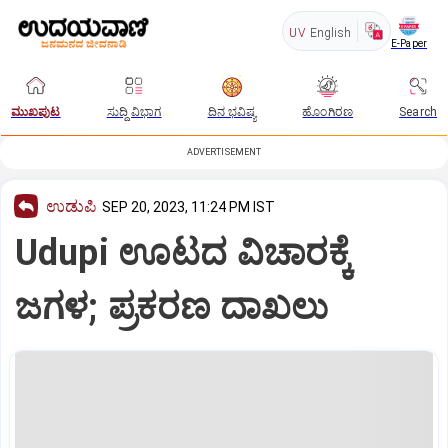
UV
English
E-Paper
ಮುಖಪುಟ
ಸುದ್ದಿ ವಿಭಾಗ
ದಿನ ಭವಿಷ್ಯ
ಹೊಂಗಿರಣ
Search
ADVERTISEMENT
ಉಡುಪಿ
SEP 20, 2023, 11:24 PM IST
Udupi ಊಟದ ವಿಚಾರಕ್ಕೆ
ಜಗಳ; ಪ್ರಕರಣ ದಾಖಲು