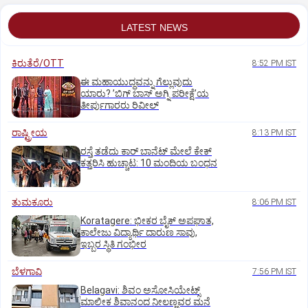
LATEST NEWS
ಕಿರುತೆರೆ/OTT
8:52 PM IST
ಈ ಮಹಾಯುದ್ಧವನ್ನು ಗೆಲ್ಲುವುದು
ಯಾರು? ʼಬಿಗ್‌ ಬಾಸ್‌ ಅಗ್ನಿ ಪರೀಕ್ಷೆʼಯ
ತೀರ್ಪುಗಾರರು ರಿವೀಲ್
ರಾಷ್ಟ್ರೀಯ
8:13 PM IST
ರಸ್ತೆ ತಡೆದು ಕಾರ್ ಬಾನೆಟ್ ಮೇಲೆ ಕೇಕ್
ಕತ್ತರಿಸಿ ಹುಚ್ಚಾಟ: 10 ಮಂದಿಯ ಬಂಧನ
ತುಮಕೂರು
8:06 PM IST
Koratagere: ಭೀಕರ ಬೈಕ್ ಅಪಘಾತ,
ಕಾಲೇಜು ವಿದ್ಯಾರ್ಥಿ ದಾರುಣ ಸಾವು,
ಇಬ್ಬರ ಸ್ಥಿತಿ ಗಂಭೀರ
ಬೆಳಗಾವಿ
7:56 PM IST
Belagavi: ಶಿವಂ ಅಸೋಸಿಯೇಟ್ಸ್
ಮಾಲೀಕ ಶಿವಾನಂದ ನೀಲಣ್ಣವರ ಮನೆ