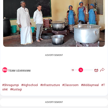
ADVERTISEMENT
ಅ
ಅ
TEAM UDAYAVANI
#Shiragumpi
#Highschool
#Infrastructure
#Classroom
#Middaymeal
#T
oilet
#Kustagi
ADVERTISEMENT