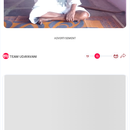
ADVERTISEMENT
ಅ
ಅ
TEAM UDAYAVANI