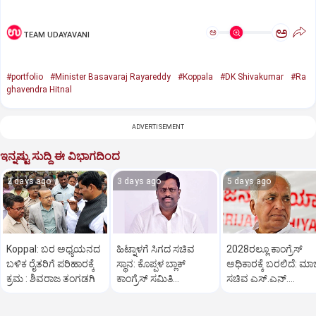
ಅ
ಅ
TEAM UDAYAVANI
#portfolio
#Minister Basavaraj Rayareddy
#Koppala
#DK Shivakumar
#Ra
ghavendra Hitnal
ADVERTISEMENT
ಇನ್ನಷ್ಟು ಸುದ್ದಿ ಈ ವಿಭಾಗದಿಂದ
2 days ago
3 days ago
5 days ago
Koppal: ಬರ ಅಧ್ಯಯನದ
ಹಿಟ್ನಾಳಗೆ ಸಿಗದ ಸಚಿವ
2028ರಲ್ಲೂ ಕಾಂಗ್ರೆಸ್
ಬಳಿಕ ರೈತರಿಗೆ ಪರಿಹಾರಕ್ಕೆ
ಸ್ಥಾನ: ಕೊಪ್ಪಳ ಬ್ಲಾಕ್
ಅಧಿಕಾರಕ್ಕೆ ಬರಲಿದೆ: ಮಾ
ಕ್ರಮ : ಶಿವರಾಜ ತಂಗಡಗಿ
ಕಾಂಗ್ರೆಸ್ ಸಮಿತಿ
ಸಚಿವ ಎಸ್.ಎನ್.
ಪದಾಧಿಕಾರಿಗಳ ರಾಜೀನಾಮೆ
ಬೋಸರಾಜು