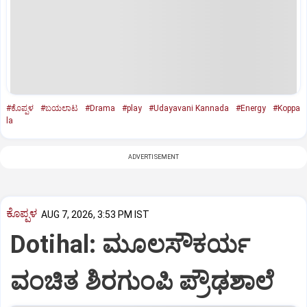
#ಕೊಪ್ಪಳ
#ಬಯಲಾಟ
#Drama
#play
#Udayavani Kannada
#Energy
#Koppa
la
ADVERTISEMENT
ಕೊಪ್ಪಳ
AUG 7, 2026, 3:53 PM IST
Dotihal: ಮೂಲಸೌಕರ್ಯ
ವಂಚಿತ ಶಿರಗುಂಪಿ ಪ್ರೌಢಶಾಲೆ