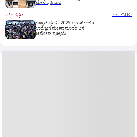
ಮೇಲೆ ಇಡಿ‌ ದಾಳಿ
ದಕ್ಷಿಣಕನ್ನಡ
7:35 PM IST
ಆಳ್ವಾಸ್‌ ಪ್ರಗತಿ - 2026: ಬೃಹತ್ ಉಚಿತ
ಉದ್ಯೋಗ ಮೇಳದ ಮೊದಲ ದಿನ
ಅಮೋಘ ಪ್ರತಿಕ್ರಿಯೆ