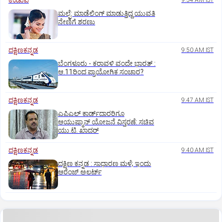
ಉಡುಪಿ
9:54 AM IST
ಮಲ್ಪೆ: ಮಾಡೆಲಿಂಗ್ ಮಾಡುತ್ತಿದ್ದ ಯುವತಿ
ನೇಣಿಗೆ ಶರಣು
ದಕ್ಷಿಣಕನ್ನಡ
9:50 AM IST
ಬೆಂಗಳೂರು - ಕರಾವಳಿ ವಂದೇ ಭಾರತ್‌ :
ಆ.11ರಿಂದ ಪ್ರಾಯೋಗಿಕ ಸಂಚಾರ?
ದಕ್ಷಿಣಕನ್ನಡ
9:47 AM IST
ಎಪಿಎಲ್‌ ಕಾರ್ಡ್‌ದಾರರಿಗೂ
ಆಯುಷ್ಮಾನ್‌ ಯೋಜನೆ ವಿಸ್ತರಣೆ: ಸಚಿವ
ಯು.ಟಿ. ಖಾದರ್
ದಕ್ಷಿಣಕನ್ನಡ
9:40 AM IST
ದಕ್ಷಿಣ ಕನ್ನಡ : ಸಾಧಾರಣ ಮಳೆ; ಇಂದು
ಆರೆಂಜ್‌ ಅಲರ್ಟ್