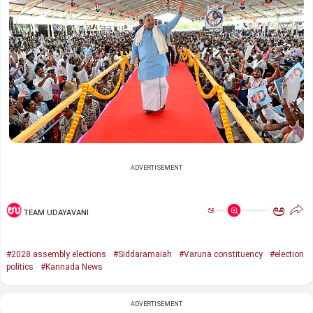
ADVERTISEMENT
ಅ
ಅ
TEAM UDAYAVANI
#2028 assembly elections
#Siddaramaiah
#Varuna constituency
#election
politics
#Kannada News
ADVERTISEMENT