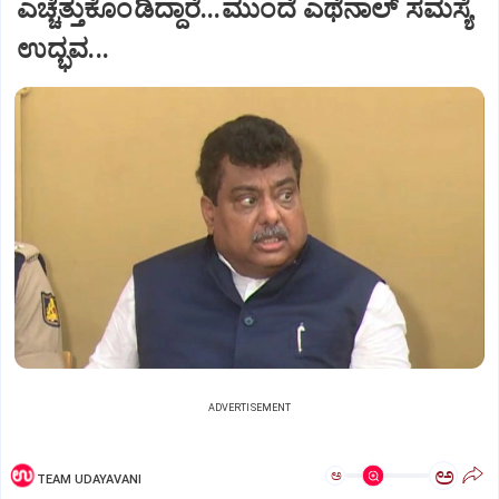
ಎಚ್ಚೆತ್ತುಕೊಂಡಿದ್ದಾರೆ...ಮುಂದೆ ಎಥೆನಾಲ್ ಸಮಸ್ಯೆ
ಉದ್ಭವ...
ADVERTISEMENT
ಅ
ಅ
TEAM UDAYAVANI