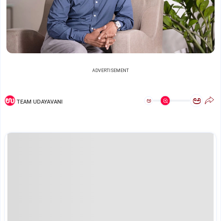
ADVERTISEMENT
ಅ
ಅ
TEAM UDAYAVANI