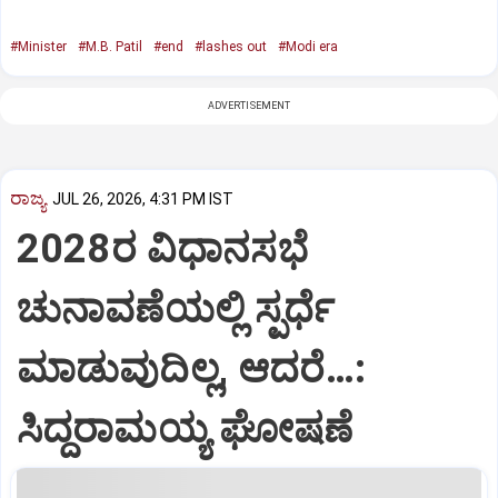
#Minister
#M.B. Patil
#end
#lashes out
#Modi era
ADVERTISEMENT
ರಾಜ್ಯ
JUL 26, 2026, 4:31 PM IST
2028ರ ವಿಧಾನಸಭೆ
ಚುನಾವಣೆಯಲ್ಲಿ ಸ್ಪರ್ಧೆ
ಮಾಡುವುದಿಲ್ಲ, ಆದರೆ…:
ಸಿದ್ದರಾಮಯ್ಯ ಘೋಷಣೆ