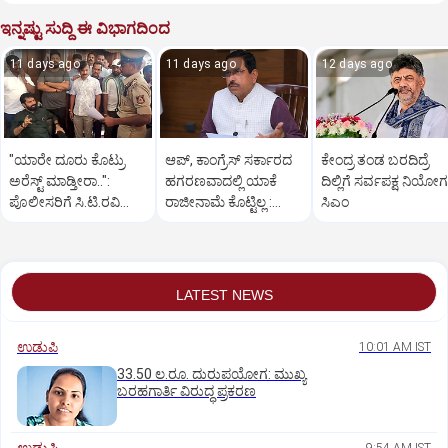
ಇನ್ನಷ್ಟು ಸುದ್ದಿ ಈ ವಿಭಾಗದಿಂದ
11 days ago
11 days ago
12 days ago
"ಯಾರೇ‌ ದೂರು ಕೊಟ್ರು
ಆಪ್, ಕಾಂಗ್ರೆಸ್ ಸರ್ಕಾರದ
ಕೇಂದ್ರ ತಂಡ ಬರದಿದ್ರೆ
ಅರೆಸ್ಟ್ ಮಾಡ್ತೀರಾ..":
ಹಗರಣವಾದಲ್ಲಿ ಯಾಕೆ
ದಿಲ್ಲಿಗೆ ಸರ್ವಪಕ್ಷ ನಿಯೋಗ
ಪೊಲೀಸರಿಗೆ ಸಿ.ಟಿ.ರವಿ
ರಾಜೀನಾಮೆ ಕೊಟ್ಟಿಲ್ಲ :
ಸಿಎಂ
ತರಾಟೆ
ಸಚಿವ ಜೋಶಿ ಪ್ರಶ್ನೆ
LATEST NEWS
ಉಡುಪಿ
10:01 AM IST
33.50 ಲ.ರೂ. ದುರುಪಯೋಗ: ಮುಖ್ಯ
ಬರಹಗಾರ್ತಿ ವಿರುದ್ಧ ಪ್ರಕರಣ