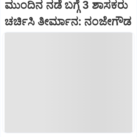
ಮುಂದಿನ ನಡೆ ಬಗ್ಗೆ 3 ಶಾಸಕರು
ಚರ್ಚಿಸಿ ತೀರ್ಮಾನ: ನಂಜೇಗೌಡ