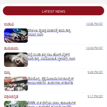
LATEST NEWS
ಉಡುಪಿ
10:08 PM IST
Shirva: ದ್ವಿಚಕ್ರ ವಾಹನಕ್ಕೆ ಕಾರು ಢಿಕ್ಕಿ;
ಸವಾರ ಸಾವು
ತುಮಕೂರು
10:00 PM IST
ರಸ್ತೆ ಗುಂಡಿ ತಪ್ಪಿಸಲು ಹೋಗಿ ಬೈಕ್‌ಗೆ
ಲಾರಿ ಡಿಕ್ಕಿ, ನವವಿವಾಹಿತೆ ಸ್ಥಳದಲ್ಲೇ ಸಾವು
ರಾಜ್ಯ
9:49 PM IST
ಶಿವಮೊಗ್ಗ : ಕೈಕೈ ಮಿಲಾಯಿಸಿದ ಕಾಂಗ್ರೆಸ್
ಕಾರ್ಯಕರ್ತರು, ಕುರ್ಚಿಗಳು ಪುಡಿಪುಡಿ
ದಕ್ಷಿಣಕನ್ನಡ
9:17 PM IST
RAIN: ದ.ಕ ಜಿಲ್ಲೆಯ ನಾಲ್ಕು ತಾಲೂಕುಗಳ
ಶಾಲಾ – ಕಾಲೇಜಿಗೆ ಶನಿವಾರ (ಆ.08)