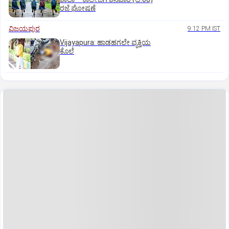
ರಜೆ ಘೋಷಣೆ
ವಿಜಯಪುರ
9:12 PM IST
Vijayapura: ಹಾಡಹಗಲೇ ವ್ಯಕ್ತಿಯ
ಕೊಲೆ