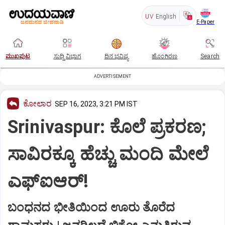
UV
English
E-Paper
ಮುಖಪುಟ
ಸುದ್ದಿ ವಿಭಾಗ
ದಿನ ಭವಿಷ್ಯ
ಹೊಂಗಿರಣ
Search
ADVERTISEMENT
ಕೋಲಾರ
SEP 16, 2023, 3:21 PM IST
Srinivaspur: ಕೊಲೆ ಪ್ರಕರಣ;
ಸಾವಿರಕ್ಕೂ ಹೆಚ್ಚು ಮಂದಿ ಮೇಲೆ
ಎಫ್ಐಆರ್‌!
ಬಂಧನದ ಭೀತಿಯಿಂದ ಊರು ತೊರೆದ