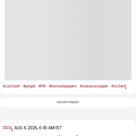
#ಎಫ್ಐಆರ್
#people
#FIR
#Kannadapapers
#udayavanipaper
#ನಂಬಿಹಳ್ಳಿ
ADVERTISEMENT
ರಾಜ್ಯ
AUG 4, 2026, 6:45 AM IST