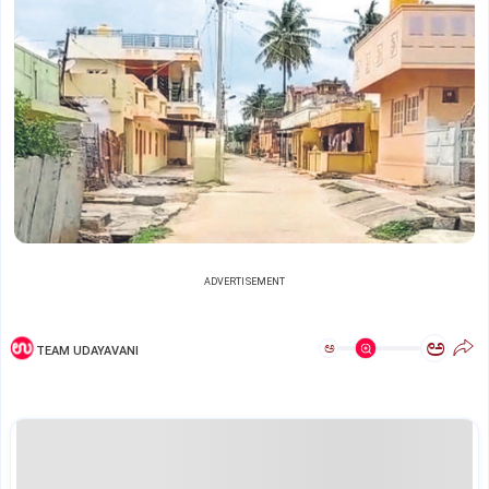
ADVERTISEMENT
ಅ
ಅ
TEAM UDAYAVANI