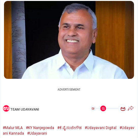
ADVERTISEMENT
ಅ
ಅ
TEAM UDAYAVANI
#Malur MLA
#KY Nanjegowda
#ಕೆ.ವೈ.ನಂಜೇಗೌಡ
#Udayavani Digital
#Udayav
ani Kannada
#Udayavani