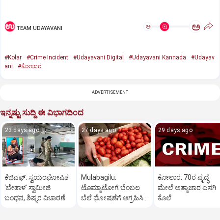
ಅ
ಅ
TEAM UDAYAVANI
#Kolar
#Crime Incident
#Udayavani Digital
#Udayavani Kannada
#Udayav
ani
#ಕೋಲಾರ
ADVERTISEMENT
ಇನ್ನಷ್ಟು ಸುದ್ದಿ ಈ ವಿಭಾಗದಿಂದ
23 days ago
27 days ago
29 days ago
ಕೆಜಿಎಫ್‌: ಸ್ವಯಂಘೋಷಿತ
Mulabagilu:
ಕೋಲಾರ: 70ರ ವೃದ್ಧೆ
‘ಬೇತಾಳ’ ಸ್ವಾಮೀಜಿ
ಟೊಮ್ಯಾಟೋಗೆ ಬೆಂಬಲ
ಮೇಲೆ ಅತ್ಯಾಚಾರ ಎಸಗಿ
ಬಂಧನ, ಶಿಷ್ಯರ ವಿಚಾರಣೆ
ಬೆಲೆ ಘೋಷಣೆಗೆ ಆಗ್ರಹಿಸಿ
ಕೊಲೆ
ಪ್ರತಿಭಟನೆ