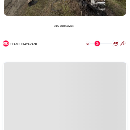
ADVERTISEMENT
ಅ
ಅ
TEAM UDAYAVANI