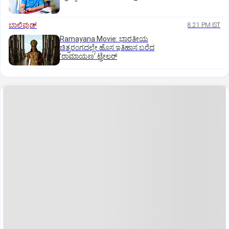
ಬಾಲಿವುಡ್‌
8:21 PM IST
Ramayana Movie: ಭಾರತೀಯ
ಚಿತ್ರರಂಗದಲ್ಲೇ ಹೊಸ ಇತಿಹಾಸ ಬರೆದ
ʼರಾಮಾಯಣʼ ಟ್ರೇಲರ್