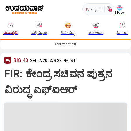
UV
English
E-Paper
ಮುಖಪುಟ
ಸುದ್ದಿ ವಿಭಾಗ
ದಿನ ಭವಿಷ್ಯ
ಹೊಂಗಿರಣ
Search
ADVERTISEMENT
BIG 40
SEP 2, 2023, 9:23 PM IST
FIR: ಕೇಂದ್ರ ಸಚಿವನ ಪುತ್ರನ
ವಿರುದ್ಧ ಎಫ್ಐಆರ್‌