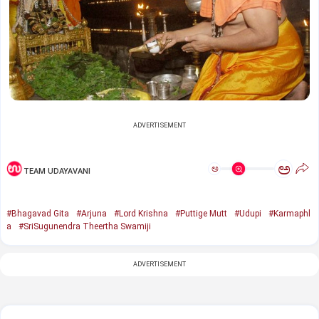
ADVERTISEMENT
ಅ
ಅ
TEAM UDAYAVANI
#Bhagavad Gita
#Arjuna
#Lord Krishna
#Puttige Mutt
#Udupi
#Karmaphl
a
#SriSugunendra Theertha Swamiji
ADVERTISEMENT