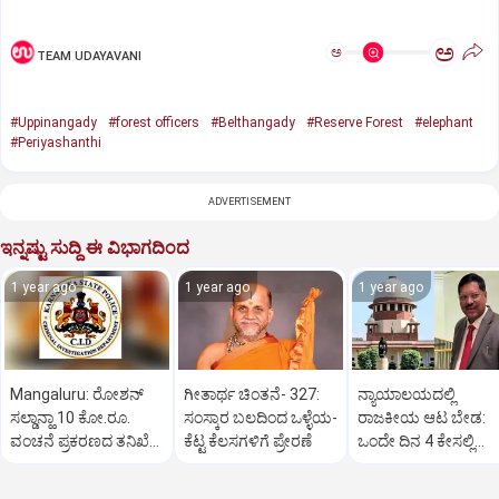
ಅ
ಅ
TEAM UDAYAVANI
#Uppinangady
#forest officers
#Belthangady
#Reserve Forest
#elephant
#Periyashanthi
ADVERTISEMENT
ಇನ್ನಷ್ಟು ಸುದ್ದಿ ಈ ವಿಭಾಗದಿಂದ
1 year ago
1 year ago
1 year ago
Mangaluru: ರೋಶನ್‌
ಗೀತಾರ್ಥ ಚಿಂತನೆ- 327:
ನ್ಯಾಯಾಲಯದಲ್ಲಿ
ಸಲ್ಡಾನ್ಹಾ 10 ಕೋ.ರೂ.
ಸಂಸ್ಕಾರ ಬಲದಿಂದ ಒಳ್ಳೆಯ-
ರಾಜಕೀಯ ಆಟ ಬೇಡ:
ವಂಚನೆ ಪ್ರಕರಣದ ತನಿಖೆ
ಕೆಟ್ಟ ಕೆಲಸಗಳಿಗೆ ಪ್ರೇರಣೆ
ಒಂದೇ ದಿನ 4 ಕೇಸಲ್ಲಿ
ಸಿಐಡಿಗೆ ವರ್ಗ
ಸುಪ್ರೀಂಕೋರ್ಟ್‌ ಅಭಿಮ