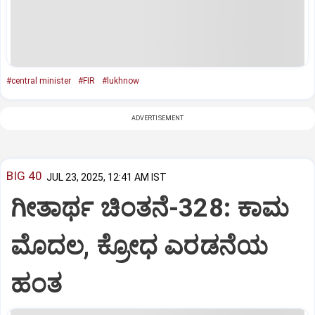
#central minister
#FIR
#lukhnow
ADVERTISEMENT
BIG 40
JUL 23, 2025, 12:41 AM IST
ಗೀತಾರ್ಥ ಚಿಂತನೆ-328: ಕಾಮ
ಮೊದಲ, ಕ್ರೋಧ ಎರಡನೆಯ
ಹಂತ