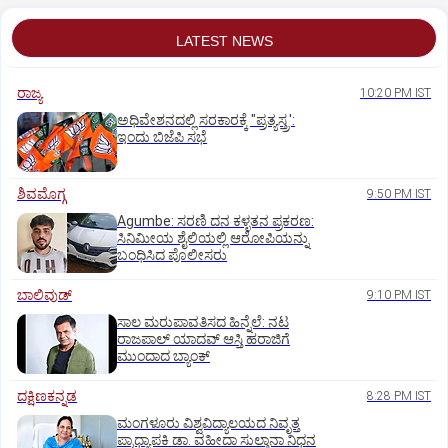
LATEST NEWS
ರಾಜ್ಯ
10:20 PM IST
ಅಧಿವೇಶನದಲ್ಲಿ ಸರಕಾರಕ್ಕೆ "ಪ್ರತ್ಯಸ್ತ್ರ':
ಇಂದು ಬಿಜೆಪಿ ಸಭೆ
ಶಿವಮೊಗ್ಗ
9:50 PM IST
Agumbe: ಸರಣಿ ದನ ಕಳ್ಳತನ ಪ್ರಕರಣ:
ಸಿನಿಮೀಯ ಶೈಲಿಯಲ್ಲಿ ಆರೋಪಿಯನ್ನು
ಬಂಧಿಸಿದ ಪೊಲೀಸರು
ಬಾಲಿವುಡ್‌
9:10 PM IST
ಸಾಲ ಮರುಪಾವತಿಸದ ಹಿನ್ನೆಲೆ: ನಟ
ರಾಜಪಾಲ್ ಯಾದವ್‌ ಆಸ್ತಿ ಹರಾಜಿಗೆ
ಮುಂದಾದ ಬ್ಯಾಂಕ್
ದಕ್ಷಿಣಕನ್ನಡ
8:28 PM IST
ಮಂಗಳೂರು ವಿಶ್ವವಿದ್ಯಾಲಯದ ನಿವೃತ್ತ
ಪ್ರಾಧ್ಯಾಪಕಿ ಡಾ. ವಹೀದಾ ಸುಲ್ತಾನಾ ನಿಧನ