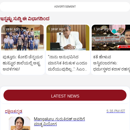
ADVERTISEMENT
ಇನ್ನಷ್ಟು ಸುದ್ದಿ ಈ ವಿಭಾಗದಿಂದ
1 year ago
1 year ago
1 year ago
ಪುತ್ತೂರು: ಕೋಟಿ ಚೆನ್ನಯರ
“ನಾನು ಅನುಭವಿಸಿದ
ಕತೆ ಹೇಳುವ
ಹುಟ್ಟೂರ ಶಾಲೆಯಲ್ಲಿ ಅಷ್ಟ
ಮಾನಸಿಕ ಕಿರುಕುಳ ಎಂದೂ
ಅಸ್ಥಿಪಂಜರಗಳು:
ಅವಳಿಗಳು!
ಮರೆಯುವುದಿಲ್ಲ…’: ಸಿಎಂ
ಧರ್ಮಸ್ಥಳದ‌ ಕರಾಳ ರಹಸ್ಯ
ಸಿದ್ದರಾಮಯ್ಯ
ತೆರೆದಿಡಲಿದೆಯೇ ಡಿಎನ್
ಪರೀಕ್ಷೆ?
LATEST NEWS
ದಕ್ಷಿಣಕನ್ನಡ
5:35 PM IST
Mangaluru: ಗುರುಕಿರಣ್ ಅವರಿಗೆ
ಮಾತೃ ವಿಯೋಗ