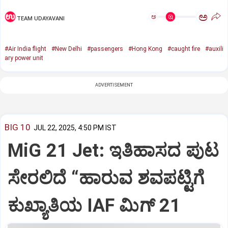
ಅ
ಅ
TEAM UDAYAVANI
#Air India flight
#New Delhi
#passengers
#Hong Kong
#caught fire
#auxili
ary power unit
ADVERTISEMENT
BIG 10
JUL 22, 2025, 4:50 PM IST
MiG 21 Jet: ಇತಿಹಾಸದ ಪುಟ
ಸೇರಲಿದೆ “ಹಾರುವ ಶವಪಟ್ಟಿಗೆ
ಕುಖ್ಯಾತಿಯ IAF ಮಿಗ್‌ 21