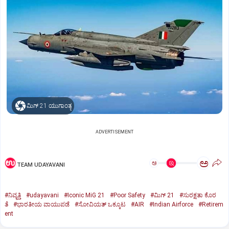
ಮಿಗ್‌ 21 ಯುಗಾಂತ್ಯ
ADVERTISEMENT
ಅ
ಅ
TEAM UDAYAVANI
#ನಿವೃತ್ತಿ
#udayavani
#Iconic MiG 21
#Poor Safety
#ಮಿಗ್‌ 21
#ಸುರಕ್ಷತಾ ಕೊರ
ತೆ
#ಭಾರತೀಯ ವಾಯುಪಡೆ
#ಸೋವಿಯತ್‌ ಒಕ್ಕೂಟ
#AIR
#Indian Airforce
#Retirem
ent