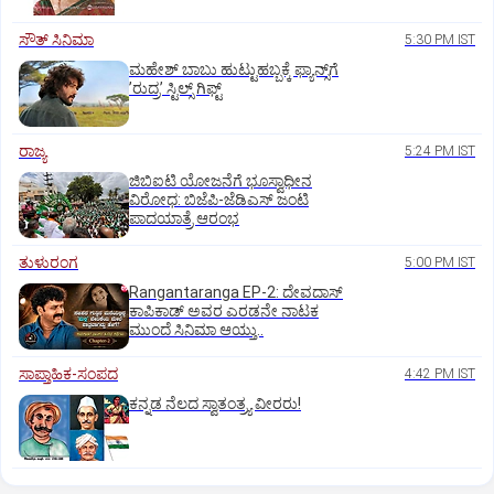
ಸೌತ್‌ ಸಿನಿಮಾ
5:30 PM IST
ಮಹೇಶ್‌ ಬಾಬು ಹುಟ್ಟುಹಬ್ಬಕ್ಕೆ ಫ್ಯಾನ್ಸ್‌ಗೆ
ʼರುದ್ರʼ ಸ್ಟಿಲ್ಸ್‌ ಗಿಫ್ಟ್
ರಾಜ್ಯ
5:24 PM IST
ಜಿಬಿಐಟಿ ಯೋಜನೆಗೆ ಭೂಸ್ವಾಧೀನ
ವಿರೋಧ: ಬಿಜೆಪಿ-ಜೆಡಿಎಸ್‌ ಜಂಟಿ
ಪಾದಯಾತ್ರೆ ಆರಂಭ
ತುಳುರಂಗ
5:00 PM IST
Rangantaranga EP-2: ದೇವದಾಸ್
ಕಾಪಿಕಾಡ್‌ ಅವರ ಎರಡನೇ ನಾಟಕ
ಮುಂದೆ ಸಿನಿಮಾ ಆಯ್ತು..
ಸಾಪ್ತಾಹಿಕ-ಸಂಪದ
4:42 PM IST
ಕನ್ನಡ ನೆಲದ ಸ್ವಾತಂತ್ರ್ಯ ವೀರರು!