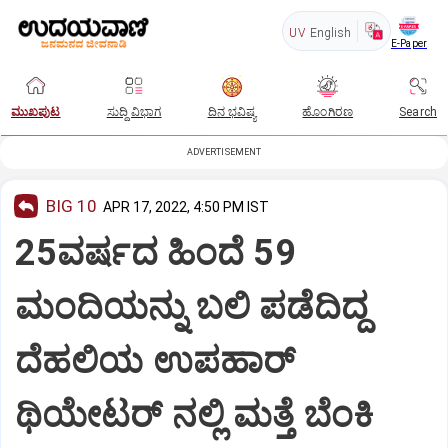
UV
English
E-Paper
ಮುಖಪುಟ
ಸುದ್ದಿ ವಿಭಾಗ
ದಿನ ಭವಿಷ್ಯ
ಹೊಂಗಿರಣ
Search
ADVERTISEMENT
BIG 10
APR 17, 2022, 4:50 PM IST
25ವರ್ಷದ ಹಿಂದೆ 59
ಮಂದಿಯನ್ನು ಬಲಿ ಪಡೆದಿದ್ದ
ದೆಹಲಿಯ ಉಪಹಾರ್
ಥಿಯೇಟರ್ ನಲ್ಲಿ ಮತ್ತೆ ಬೆಂಕಿ