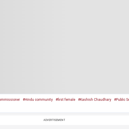
ommissioner
#Hindu community
#first female
#Kashish Chaudhary
#Public S
ADVERTISEMENT