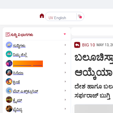
English
UV
ಸುದ್ದಿ ವಿಭಾಗಗಳು
BIG 10
MAY 13, 2
ಸುದ್ದಿಗಳು
ಬಲೂಚಿಸ್ತ
ನಿಮ್ಮ ಜಿಲ್ಲೆ
ಕಾಮನ್‌ ವೆಲ್ತ್‌ ಗೇಮ್ಸ್‌
ಆಯ್ಕೆಯಾ
ಸಿನೆಮಾ
ಕ್ರೀಡೆ
ದೇಶ ಹಾಗೂ ಬಲೂಚ
ವೆಬ್ ಎಕ್ಸ್‌ಕ್ಲೂಸಿವ್
ಸರ್ಫರಾಜ್‌ ಬುಗ್ತಿ
ಕ್ರೈಮ್
ವೈವಿಧ್ಯ