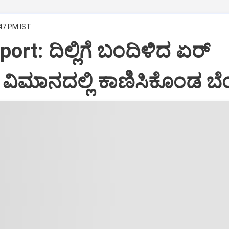
:47 PM IST
port: ದಿಲ್ಲಿಗೆ ಬಂದಿಳಿದ ಏರ್‌
ಿಮಾನದಲ್ಲಿ ಕಾಣಿಸಿಕೊಂಡ ಬೆಂ