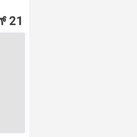
್‌ 21