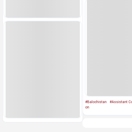
#Balochistan
#Assistant C
on