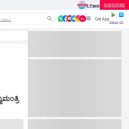
SUBSCRIBE
E-Paper
Get App
h News
Android
iOS
ಮಂತ್ರಿ