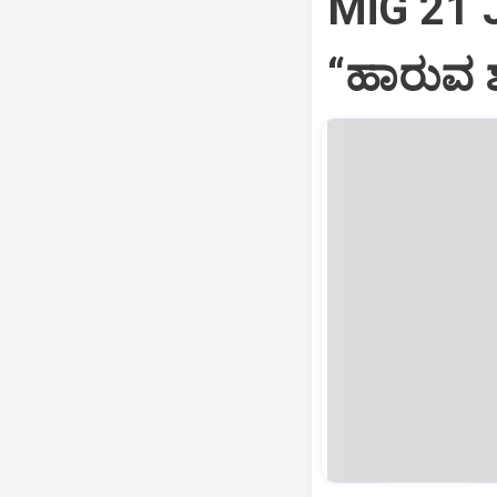
MiG 21 
“ಹಾರುವ ಶ