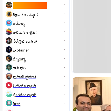
ಇಸ್ರೇಲ್- ಇರಾನ್‌ ಯುದ್ಧ
ಶಿಕ್ಷಣ / ಉದ್ಯೋಗ
ಆರೋಗ್ಯ
ಅನಿವಾಸಿ ಕನ್ನಡಿಗ
ಸೆಲೆಬ್ರಿಟಿ ಕಾರ್ನರ್‌
Explainer
ಜ್ಯೋತಿಷ್ಯ
ರಾಶಿ ಫಲ
ಪುಟಾಣಿ ಪ್ರಪಂಚ
ವೀಡಿಯೊ ಗ್ಯಾಲರಿ
ಫೋಟೋ ಗ್ಯಾಲರಿ
ರೀಲ್ಸ್