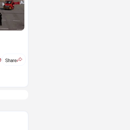
ಅ
Share