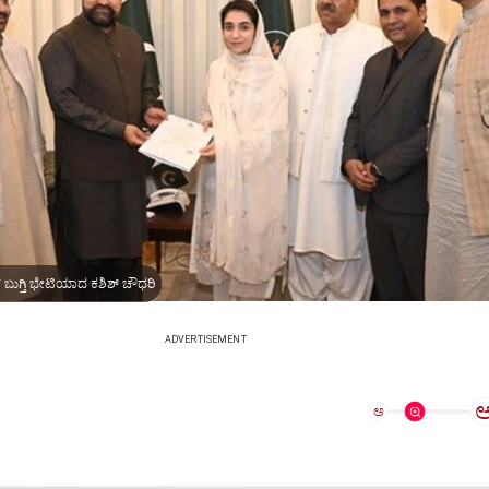
ಬುಗ್ತಿ ಭೇಟಿಯಾದ ಕಶಿಶ್‌ ಚೌಧರಿ
ADVERTISEMENT
ಅ