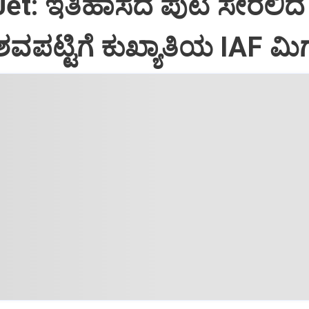
Jet: ಇತಿಹಾಸದ ಪುಟ ಸೇರಲಿದೆ
ವಪಟ್ಟಿಗೆ ಕುಖ್ಯಾತಿಯ IAF ಮಿಗ