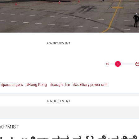
ADVERTISEMENT
ಅ
#passengers
#Hong Kong
#caught fire
#auxiliary power unit
ADVERTISEMENT
:50 PM IST