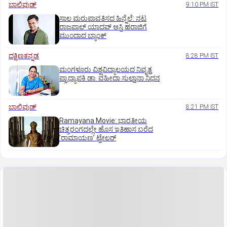
ಬಾಲಿವುಡ್‌
9:10 PM IST
ಸಾಲ ಮರುಪಾವತಿಸದ ಹಿನ್ನೆಲೆ: ನಟ
ರಾಜಪಾಲ್ ಯಾದವ್‌ ಆಸ್ತಿ ಹರಾಜಿಗೆ
ಮುಂದಾದ ಬ್ಯಾಂಕ್
ದಕ್ಷಿಣಕನ್ನಡ
8:28 PM IST
ಮಂಗಳೂರು ವಿಶ್ವವಿದ್ಯಾಲಯದ ನಿವೃತ್ತ
ಪ್ರಾಧ್ಯಾಪಕಿ ಡಾ. ವಹೀದಾ ಸುಲ್ತಾನಾ ನಿಧನ
ಬಾಲಿವುಡ್‌
8:21 PM IST
Ramayana Movie: ಭಾರತೀಯ
ಚಿತ್ರರಂಗದಲ್ಲೇ ಹೊಸ ಇತಿಹಾಸ ಬರೆದ
ʼರಾಮಾಯಣʼ ಟ್ರೇಲರ್