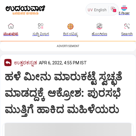
UV
English
E-Paper
ಮುಖಪುಟ
ಸುದ್ದಿ ವಿಭಾಗ
ದಿನ ಭವಿಷ್ಯ
ಹೊಂಗಿರಣ
Search
ADVERTISEMENT
ಉತ್ತರಕನ್ನಡ
APR 6, 2022, 4:55 PM IST
ಹಳೆ ಮೀನು ಮಾರುಕಟ್ಟೆ ಸ್ವಚ್ಛತೆ
ಮಾಡದ್ದಕ್ಕೆ ಆಕ್ರೋಶ: ಪುರಸಭೆ
ಮುತ್ತಿಗೆ ಹಾಕಿದ ಮಹಿಳೆಯರು