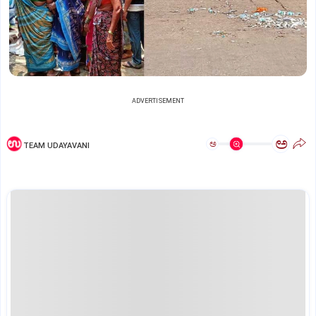
ADVERTISEMENT
ಅ
ಅ
TEAM UDAYAVANI