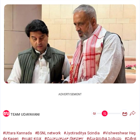
ADVERTISEMENT
ಅ
ಅ
TEAM UDAYAVANI
#Uttara Kannada
#BSNL network
#Jyotiraditya Scindia
#Vishweshwar Heg
de Kageri
#ಉತ್ತರ ಕನ್ನಡ
#ಬಿಎಸ್‌ಎನ್‌ಎಲ್ ನೆಟ್‌ವರ್ಕ್
#ಜ್ಯೋತಿರಾದಿತ್ಯ ಸಿಂಧಿಯಾ
#ವಿಶ್ವೇಶ್ವ