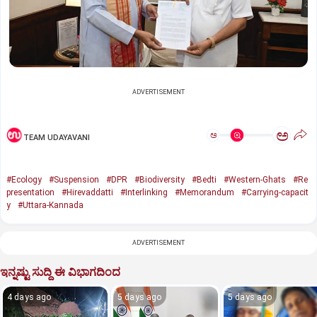
ADVERTISEMENT
ಅ
ಅ
TEAM UDAYAVANI
#Ecology
#Suspension
#DPR
#Biodiversity
#Bedti
#Western-Ghats
#Re
presentation
#Hirevaddatti
#Interlinking
#Memorandum
#Carrying-capacit
y
#Uttara-Kannada
ADVERTISEMENT
ಇನ್ನಷ್ಟು ಸುದ್ದಿ ಈ ವಿಭಾಗದಿಂದ
4 days ago
5 days ago
5 days ago