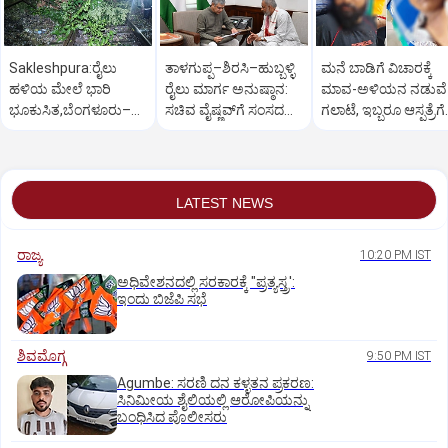
Sakleshpura:ರೈಲು
ತಾಳಗುಪ್ಪ–ಶಿರಸಿ–ಹುಬ್ಬಳ್ಳಿ
ಮನೆ ಬಾಡಿಗೆ ವಿಚಾರಕ್ಕೆ
ಹಳಿಯ ಮೇಲೆ ಭಾರಿ
ರೈಲು ಮಾರ್ಗ ಅನುಷ್ಠಾನ:
ಮಾವ-ಅಳಿಯನ ನಡುವೆ
ಭೂಕುಸಿತ,ಬೆಂಗಳೂರು–
ಸಚಿವ ವೈಷ್ಣವ್‌ಗೆ ಸಂಸದ
ಗಲಾಟೆ, ಇಬ್ಬರೂ ಆಸ್ಪತ್ರೆಗೆ
ಮಂಗಳೂರು ರೈಲು ಸಂಚಾರ
ಕಾಗೇರಿ ಮನವಿ
ದಾಖಲು, ಪರಸ್ಪರ ದೂರು
ಅಸ್ತವ್ಯಸ್ತ
LATEST NEWS
ರಾಜ್ಯ
10:20 PM IST
ಅಧಿವೇಶನದಲ್ಲಿ ಸರಕಾರಕ್ಕೆ "ಪ್ರತ್ಯಸ್ತ್ರ':
ಇಂದು ಬಿಜೆಪಿ ಸಭೆ
ಶಿವಮೊಗ್ಗ
9:50 PM IST
Agumbe: ಸರಣಿ ದನ ಕಳ್ಳತನ ಪ್ರಕರಣ:
ಸಿನಿಮೀಯ ಶೈಲಿಯಲ್ಲಿ ಆರೋಪಿಯನ್ನು
ಬಂಧಿಸಿದ ಪೊಲೀಸರು