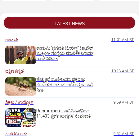
LATEST NEWS
ಉಡುಪಿ
11:01 AM IST
ಉಡುಪಿ: 'ಭಗವತಿ ಟೂರಿಸ್ಟ್' ಟ್ರಾವೆಲ್
ಬುಕ್ಕಿಂಗ್ ಸಂಸ್ಥೆಯ ಮಾಲೀಕ ವಿನಯ್
ರಾಜ್ ವಿಧಿವಶ
ದಕ್ಷಿಣಕನ್ನಡ
10:18 AM IST
ಹೆಚ್ಚುತ್ತಿದೆ ಮಲೇರಿಯಾ ಪ್ರಕರಣ;
ಕರಾವಳಿಗೆ ಆತಂಕ: ಆರೋಗ್ಯ ಇಲಾಖೆ
ನಿಗಾ
ಶಿಕ್ಷಣ / ಉದ್ಯೋಗ
9:59 AM IST
Recruitment: ಐಬಿಪಿಎಸ್‌ನಿಂದ
11,403 ಕ್ಲರ್ಕ್‌ ಹುದ್ದೆಗಳ ನೇಮಕಾತಿ
ಕಾಸರಗೋಡು
9:52 AM IST