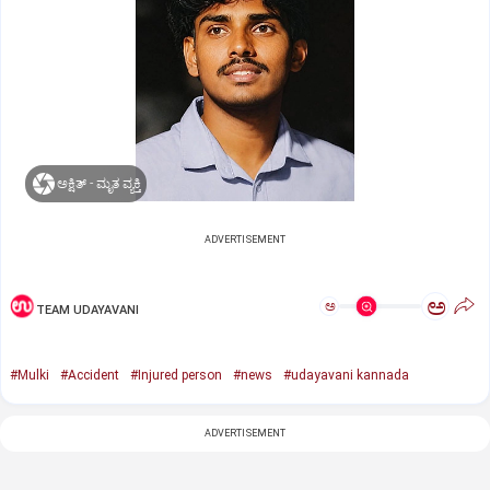
ಅಕ್ಷಿತ್‌ - ಮೃತ ವ್ಯಕ್ತಿ
ADVERTISEMENT
ಅ
ಅ
TEAM UDAYAVANI
#Mulki
#Accident
#Injured person
#news
#udayavani kannada
ADVERTISEMENT