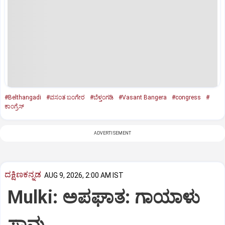
#Belthangadi
#ವಸಂತ ಬಂಗೇರ
#ಬೆಳ್ತಂಗಡಿ
#Vasant Bangera
#congress
#
ಕಾಂಗ್ರೆಸ್‌
ADVERTISEMENT
ದಕ್ಷಿಣಕನ್ನಡ
AUG 9, 2026, 2:00 AM IST
Mulki: ಅಪಘಾತ: ಗಾಯಾಳು
ಸಾವು