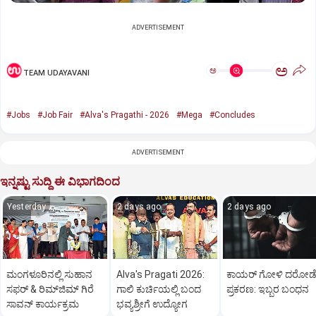
ADVERTISEMENT
ಅ
ಅ
TEAM UDAYAVANI
#Jobs
#Job Fair
#Alva's Pragathi - 2026
#Mega
#Concludes
ADVERTISEMENT
ಇನ್ನಷ್ಟು ಸುದ್ದಿ ಈ ವಿಭಾಗದಿಂದ
Yesterday
2 days ago
2 days ago
ಮಂಗಳೂರಿನಲ್ಲಿ ಸುಹಾನ
Alva's Pragati 2026:
ಕಾಯರ್ ಗೋಳಿ ದರೋಡ
ಸಫರ್ & ರಿಮ್‌ಜಿಮ್ ಗಿರೆ
ಗಾಲಿ ಕುರ್ಚಿಯಲ್ಲಿ ಬಂದ
ಪ್ರಕರಣ: ಇಬ್ಬರ ಬಂಧನ
ಸಾವನ್ ಕಾರ್ಯಕ್ರಮ
ಭವ್ಯಶ್ರೀಗೆ ಉದ್ಯೋಗ