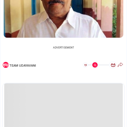
ADVERTISEMENT
ಅ
ಅ
TEAM UDAYAVANI