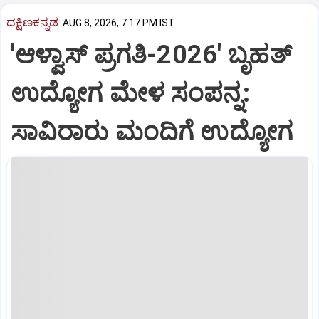
ದಕ್ಷಿಣಕನ್ನಡ
AUG 8, 2026, 7:17 PM IST
'ಆಳ್ವಾಸ್‌ ಪ್ರಗತಿ-2026' ಬೃಹತ್
ಉದ್ಯೋಗ ಮೇಳ ಸಂಪನ್ನ:
ಸಾವಿರಾರು ಮಂದಿಗೆ ಉದ್ಯೋಗ