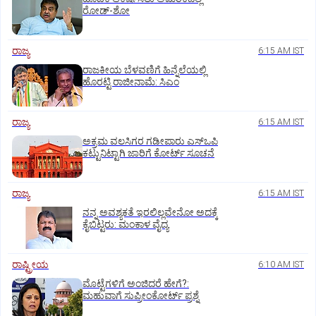
ರೋಡ್‌-ಶೋ
ರಾಜ್ಯ
6:15 AM IST
ರಾಜಕೀಯ ಬೆಳವಣಿಗೆ ಹಿನ್ನೆಲೆಯಲ್ಲಿ
ಹೊರಟ್ಟಿ ರಾಜೀನಾಮೆ: ಸಿಎಂ
ರಾಜ್ಯ
6:15 AM IST
ಅಕ್ರಮ ವಲಸಿಗರ ಗಡೀಪಾರು ಎಸ್ಒಪಿ
ಕಟ್ಟುನಿಟ್ಟಾಗಿ ಜಾರಿಗೆ ಕೋರ್ಟ್‌ ಸೂಚನೆ
ರಾಜ್ಯ
6:15 AM IST
ನನ್ನ ಅವಶ್ಯಕತೆ ಇರಲಿಲ್ಲವೇನೋ ಅದಕ್ಕೆ
ಕೈಬಿಟ್ಟರು: ಮಂಕಾಳ ವೈದ್ಯ
ರಾಷ್ಟ್ರೀಯ
6:10 AM IST
ಮೊಟ್ಟೆಗಳಿಗೆ ಅಂಜಿದರೆ ಹೇಗೆ?:
ಮಹುವಾಗೆ ಸುಪ್ರೀಂಕೋರ್ಟ್ ಪ್ರಶ್ನೆ