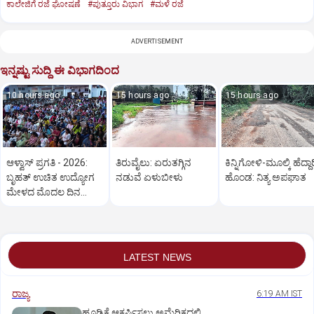
ಕಾಲೇಜಿಗೆ ರಜೆ ಘೋಷಣೆ
#ಪುತ್ತೂರು ವಿಭಾಗ
#ಮಳೆ ರಜೆ
ADVERTISEMENT
ಇನ್ನಷ್ಟು ಸುದ್ದಿ ಈ ವಿಭಾಗದಿಂದ
10 hours ago
15 hours ago
15 hours ago
ಆಳ್ವಾಸ್‌ ಪ್ರಗತಿ - 2026:
ತಿರುವೈಲು: ಏರುತಗ್ಗಿನ
ಕಿನ್ನಿಗೋಳಿ-ಮೂಲ್ಕಿ ಹೆದ್ದಾರ
ಬೃಹತ್ ಉಚಿತ ಉದ್ಯೋಗ
ನಡುವೆ ಏಳುಬೀಳು
ಹೊಂಡ: ನಿತ್ಯ ಅಪಘಾತ
ಮೇಳದ ಮೊದಲ ದಿನ
ಅಮೋಘ ಪ್ರತಿಕ್ರಿಯೆ
LATEST NEWS
ರಾಜ್ಯ
6:19 AM IST
ಹೂಡಿಕೆ ಆಕರ್ಷಿಸಲು ಅಮೆರಿಕದಲ್ಲಿ