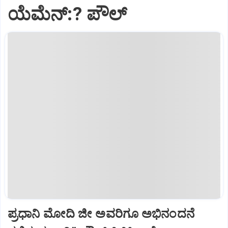
ಯೆಮೆನ್:? ಪೌಲ್
ಪ್ರಧಾನಿ ಮೋದಿ ಜೀ ಅವರಿಗೂ ಅಭಿನಂದನೆ