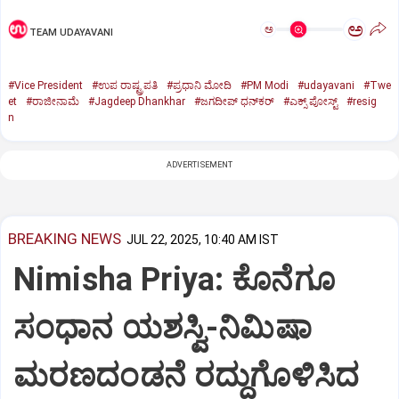
ಅ
ಅ
TEAM UDAYAVANI
#Vice President
#ಉಪ ರಾಷ್ಟ್ರಪತಿ
#ಪ್ರಧಾನಿ ಮೋದಿ
#PM Modi
#udayavani
#Twe
et
#ರಾಜೀನಾಮೆ
#Jagdeep Dhankhar
#ಜಗದೀಪ್‌ ಧನ್‌ಕರ್‌
#ಎಕ್ಸ್‌ ಪೋಸ್ಟ್
#resig
n
ADVERTISEMENT
BREAKING NEWS
JUL 22, 2025, 10:40 AM IST
Nimisha Priya: ಕೊನೆಗೂ
ಸಂಧಾನ ಯಶಸ್ವಿ-ನಿಮಿಷಾ
ಮರಣದಂಡನೆ ರದ್ದುಗೊಳಿಸಿದ