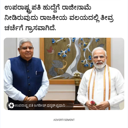
ಉಪರಾಷ್ಟ್ರಪತಿ ಹುದ್ದೆಗೆ ರಾಜೀನಾಮೆ
ನೀಡಿರುವುದು ರಾಜಕೀಯ ವಲಯದಲ್ಲಿ ತೀವ್ರ
ಚರ್ಚೆಗೆ ಗ್ರಾಸವಾಗಿದೆ.
ಉಪರಾಷ್ಟ್ರಪತಿ ಜಗದೀಪ್‌ ಧನ್ಕರ್-ಪ್ರಧಾನಿ ಮೋದಿ
ADVERTISEMENT