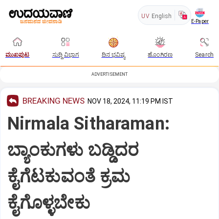
UV
English
E-Paper
ಮುಖಪುಟ
ಸುದ್ದಿ ವಿಭಾಗ
ದಿನ ಭವಿಷ್ಯ
ಹೊಂಗಿರಣ
Search
ADVERTISEMENT
BREAKING NEWS
NOV 18, 2024, 11:19 PM IST
Nirmala Sitharaman:
ಬ್ಯಾಂಕುಗಳು ಬಡ್ಡಿದರ
ಕೈಗೆಟಕುವಂತೆ ಕ್ರಮ
ಕೈಗೊಳ್ಳಬೇಕು