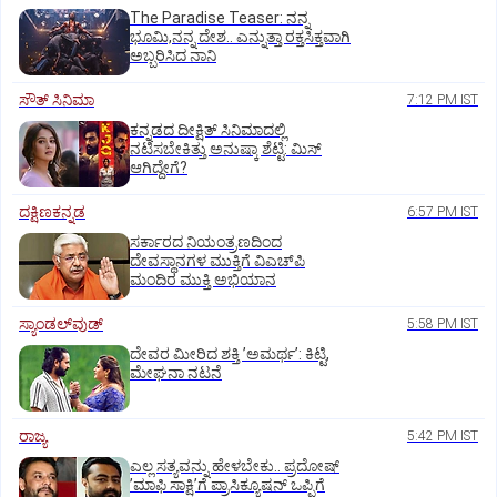
The Paradise Teaser: ನನ್ನ
ಭೂಮಿ,ನನ್ನ ದೇಶ.. ಎನ್ನುತ್ತಾ ರಕ್ತಸಿಕ್ತವಾಗಿ
ಅಬ್ಬರಿಸಿದ ನಾನಿ
ಸೌತ್‌ ಸಿನಿಮಾ
7:12 PM IST
ಕನ್ನಡದ ದೀಕ್ಷಿತ್‌ ಸಿನಿಮಾದಲ್ಲಿ
ನಟಿಸಬೇಕಿತ್ತು ಅನುಷ್ಕಾ ಶೆಟ್ಟಿ: ಮಿಸ್‌
ಆಗಿದ್ದೇಗೆ?
ದಕ್ಷಿಣಕನ್ನಡ
6:57 PM IST
ಸರ್ಕಾರದ ನಿಯಂತ್ರಣದಿಂದ
ದೇವಸ್ಥಾನಗಳ ಮುಕ್ತಿಗೆ ವಿಎಚ್‌ಪಿ
ಮಂದಿರ ಮುಕ್ತಿ ಅಭಿಯಾನ
ಸ್ಯಾಂಡಲ್‌ವುಡ್‌
5:58 PM IST
ದೇವರ ಮೀರಿದ ಶಕ್ತಿ ʼಅಮರ್ಥʼ: ಕಿಟ್ಟಿ,
ಮೇಘನಾ ನಟನೆ
ರಾಜ್ಯ
5:42 PM IST
ಎಲ್ಲ ಸತ್ಯವನ್ನು ಹೇಳಬೇಕು.. ಪ್ರದೋಷ್‌
ʼಮಾಫಿ ಸಾಕ್ಷಿʼಗೆ ಪ್ರಾಸಿಕ್ಯೂಷನ್ ಒಪ್ಪಿಗೆ