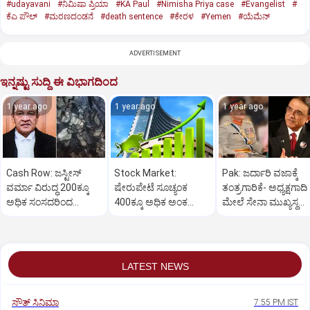
#udayavani
#ನಿಮಿಷಾ ಪ್ರಿಯಾ
#KA Paul
#Nimisha Priya case
#Evangelist
#
ಕೆಎ ಪೌಲ್
#ಮರಣದಂಡನೆ
#death sentence
#ಕೇರಳ
#Yemen
#ಯೆಮೆನ್‌
ADVERTISEMENT
ಇನ್ನಷ್ಟು ಸುದ್ದಿ ಈ ವಿಭಾಗದಿಂದ
1 year ago
1 year ago
1 year ago
Cash Row: ಜಸ್ಟೀಸ್‌
Stock Market:
Pak: ಜರ್ದಾರಿ ವಜಾಕ್ಕೆ
ವರ್ಮಾ ವಿರುದ್ಧ 200ಕ್ಕೂ
ಷೇರುಪೇಟೆ ಸೂಚ್ಯಂಕ
ತಂತ್ರಗಾರಿಕೆ- ಅಧ್ಯಕ್ಷಗಾದಿ
ಅಧಿಕ ಸಂಸದರಿಂದ
400ಕ್ಕೂ ಅಧಿಕ ಅಂಕ
ಮೇಲೆ ಸೇನಾ ಮುಖ್ಯಸ್ಥ
ಮಹಾಭಿಯೋಗಕ್ಕೆ
ಜಿಗಿತ-ದಿನಾಂತ್ಯದ
ಮುನೀರ್ ಚಿತ್ತ!
ಕೋರಿಕೆ…
ವಹಿವಾಟು ಅಂತ್ಯ
LATEST NEWS
ಸೌತ್‌ ಸಿನಿಮಾ
7:55 PM IST