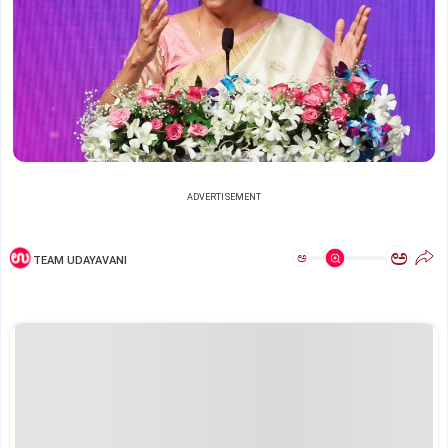
ADVERTISEMENT
ಅ
ಅ
TEAM UDAYAVANI