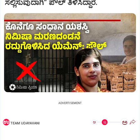
ಸಲ್ಲಿಸುವುದಾಗಿ” ಪೌಲ್‌ ತಿಳಿಸಿದ್ದಾರೆ.
ನಿಮಿಷಾ ಪ್ರಿಯಾ
ADVERTISEMENT
ಅ
ಅ
TEAM UDAYAVANI