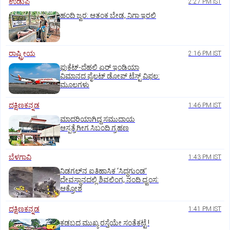
ಉಡುಪಿ
2:27 PM IST
ಹಂದಿ ಜ್ವರ: ಆತಂಕ ಬೇಡ, ನಿಗಾ ಇರಲಿ
ರಾಷ್ಟ್ರೀಯ
2:16 PM IST
ಫುಕೆಟ್‌-ದೆಹಲಿ ಏರ್‌ ಇಂಡಿಯಾ
ವಿಮಾನದ ಪೈಲಟ್‌ ಡೋಪ್‌ ಟೆಸ್ಟ್‌ ವಿಫಲ:
ಮೂಲಗಳು
ದಕ್ಷಿಣಕನ್ನಡ
1:46 PM IST
ಮಾದರಿಯಾಗಿದ್ದ ಸಮುದಾಯ
ಆಸ್ಪತ್ರೆಗೀಗ ಸಿಬಂದಿ ಗ್ರಹಣ
ಬೆಳಗಾವಿ
1:43 PM IST
ನಿಡಗಲ್‌ನ ಐತಿಹಾಸಿಕ ‘ಸಿದ್ಧಗುಂಡ’
ದೇವಸ್ಥಾನದಲ್ಲಿ ಶಿವಲಿಂಗ, ನಂದಿ ಧ್ವಂಸ:
ಆಕ್ರೋಶ
ದಕ್ಷಿಣಕನ್ನಡ
1:41 PM IST
ಕಡಬದ ಮುಖ್ಯ ರಸ್ತೆಯೇ ಸಂತೆಕಟ್ಟೆ !