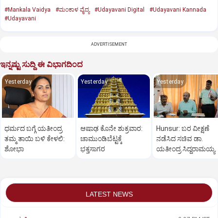
#Mankala Vaidya
#ಮಂಕಾಳ ವೈದ್ಯ
#Udayavani Digital
#Udayavani Kannada
#Udayavani
ADVERTISEMENT
ಇನ್ನಷ್ಟು ಸುದ್ದಿ ಈ ವಿಭಾಗದಿಂದ
Yesterday
Yesterday
Yesterday
ಧರ್ಮದ ಬಗ್ಗೆ ಯತೀಂದ್ರ
ಆಷಾಢ ಕೊನೇ ಶುಕ್ರವಾರ:
Hunsur: ಬರ ವೀಕ್ಷಣೆ
ತಮ್ಮ ತಾಯಿ ಬಳಿ ಕೇಳಲಿ:
ಚಾಮುಂಡಿಬೆಟ್ಟಕ್ಕೆ
ನಡೆಸಿದ ಸಚಿವ ಡಾ.
ಶೋಭಾ
ಭಕ್ತಸಾಗರ
ಯತೀಂದ್ರ ಸಿದ್ದರಾಮಯ್ಯ
LATEST NEWS