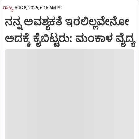
ರಾಜ್ಯ
AUG 8, 2026, 6:15 AM IST
ನನ್ನ ಅವಶ್ಯಕತೆ ಇರಲಿಲ್ಲವೇನೋ
ಅದಕ್ಕೆ ಕೈಬಿಟ್ಟರು: ಮಂಕಾಳ ವೈದ್ಯ