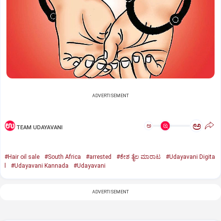
ADVERTISEMENT
ಅ
ಅ
TEAM UDAYAVANI
#Hair oil sale
#South Africa
#arrested
#ಕೇಶ ತೈಲ ಮಾರಾಟ
#Udayavani Digita
l
#Udayavani Kannada
#Udayavani
ADVERTISEMENT