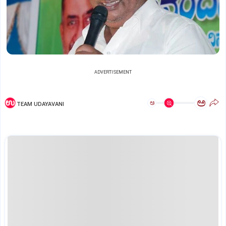
ADVERTISEMENT
ಅ
ಅ
TEAM UDAYAVANI