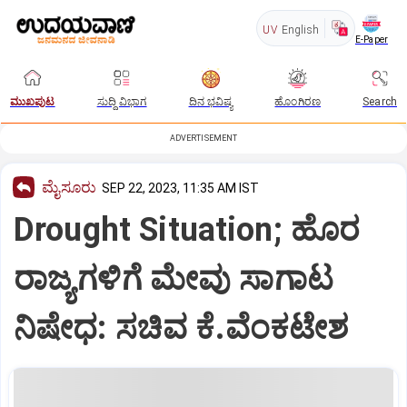
UV
English
E-Paper
ಮುಖಪುಟ
ಸುದ್ದಿ ವಿಭಾಗ
ದಿನ ಭವಿಷ್ಯ
ಹೊಂಗಿರಣ
Search
ADVERTISEMENT
ಮೈಸೂರು
SEP 22, 2023, 11:35 AM IST
Drought Situation; ಹೊರ
ರಾಜ್ಯಗಳಿಗೆ ಮೇವು ಸಾಗಾಟ
ನಿಷೇಧ: ಸಚಿವ ಕೆ.ವೆಂಕಟೇಶ