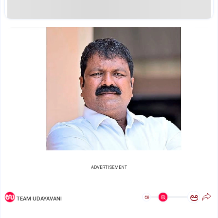
ADVERTISEMENT
ಅ
ಅ
TEAM UDAYAVANI