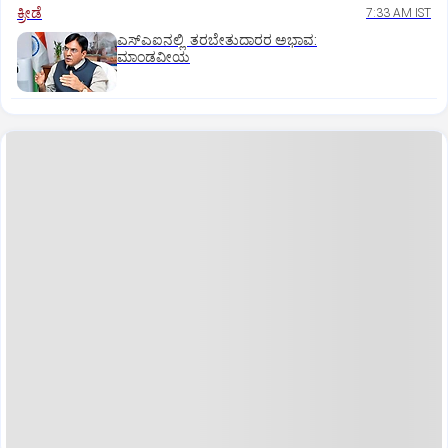
ಕ್ರೀಡೆ
7:33 AM IST
ಎಸ್‌ಎಐನಲ್ಲಿ ತರಬೇತುದಾರರ ಅಭಾವ:
ಮಾಂಡವೀಯ