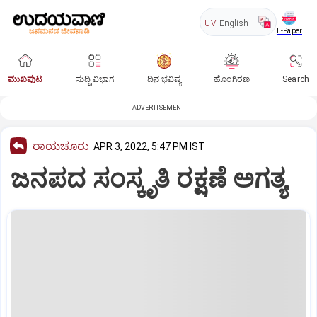
UV
English
E-Paper
ಮುಖಪುಟ
ಸುದ್ದಿ ವಿಭಾಗ
ದಿನ ಭವಿಷ್ಯ
ಹೊಂಗಿರಣ
Search
ADVERTISEMENT
ರಾಯಚೂರು
APR 3, 2022, 5:47 PM IST
ಜನಪದ ಸಂಸ್ಕೃತಿ ರಕ್ಷಣೆ ಅಗತ್ಯ