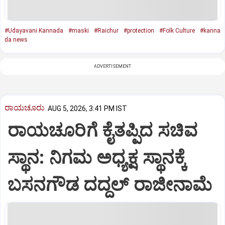
#Udayavani Kannada
#maski
#Raichur
#protection
#Folk Culture
#kanna
da news
ADVERTISEMENT
ರಾಯಚೂರು
AUG 5, 2026, 3:41 PM IST
ರಾಯಚೂರಿಗೆ ಕೈತಪ್ಪಿದ ಸಚಿವ
ಸ್ಥಾನ: ನಿಗಮ ಅಧ್ಯಕ್ಷ ಸ್ಥಾನಕ್ಕೆ
ಬಸನಗೌಡ ದದ್ದಲ್ ರಾಜೀನಾಮೆ