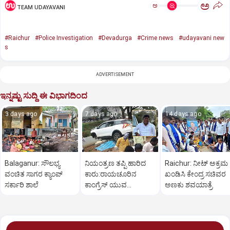
ಅ
ಅ
TEAM UDAYAVANI
#Raichur
#Police Investigation
#Devadurga
#Crime news
#udayavani new
s
ADVERTISEMENT
ಇನ್ನಷ್ಟು ಸುದ್ದಿ ಈ ವಿಭಾಗದಿಂದ
3 days ago
7 days ago
14 days ago
Balaganur: ಸೌಲಭ್ಯ
ನಿಯಂತ್ರಣ ತಪ್ಪಿ ಹಾರಿದ
Raichur: ನೀಟ್ ಅಕ್ರಮ
ವಂಚಿತ ಸಾಗರ ಕ್ಯಾಂಪ್
ಕಾರು:ರಾಯಚೂರಿನ
ಖಂಡಿಸಿ ಕೇಂದ್ರ ಸಚಿವರ
ಸರ್ಕಾರಿ ಶಾಲೆ
ಕಾಂಗ್ರೆಸ್ ಯುವ
ಅಣಕು ಶವಯಾತ್ರೆ
ಮುಖಂಡನಿಗೆ ಗಂಭೀರ
ಗಾಯ