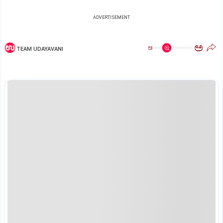
ADVERTISEMENT
ಅ
ಅ
TEAM UDAYAVANI