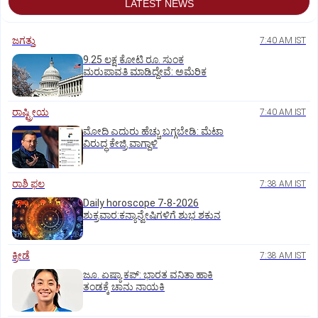
LATEST NEWS
ಜಗತ್ತು
7:40 AM IST
9.25 ಲಕ್ಷ ಕೋಟಿ ರೂ. ಸುಂಕ
ಮರುಪಾವತಿ ಮಾಡಿದ್ದೇವೆ: ಅಮೆರಿಕ
ರಾಷ್ಟ್ರೀಯ
7:40 AM IST
ಮೋದಿ ಎದುರು ಹೆಚ್ಚು ಬಗ್ಗಬೇಡಿ: ಮೆಟಾ
ವಿರುದ್ಧ ಕೇಜ್ರಿ ವಾಗ್ದಾಳಿ
ರಾಶಿ ಫಲ
7:38 AM IST
Daily horoscope 7-8-2026
ಶುಕ್ರವಾರ:ಕನ್ಯಾನ್ವೇಷಿಗಳಿಗೆ ಶುಭ ಶಕುನ
ಕ್ರೀಡೆ
7:38 AM IST
ಜೂ. ಏಷ್ಯಾ ಕಪ್‌: ಭಾರತ ವನಿತಾ ಹಾಕಿ
ತಂಡಕ್ಕೆ ಚಾನು ನಾಯಕಿ