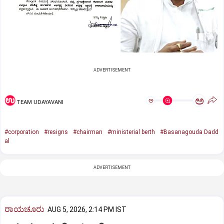
ADVERTISEMENT
ಅ
ಅ
TEAM UDAYAVANI
#corporation
#resigns
#chairman
#ministerial berth
#Basanagouda Dadd
al
ADVERTISEMENT
ರಾಯಚೂರು
AUG 5, 2026, 2:14 PM IST