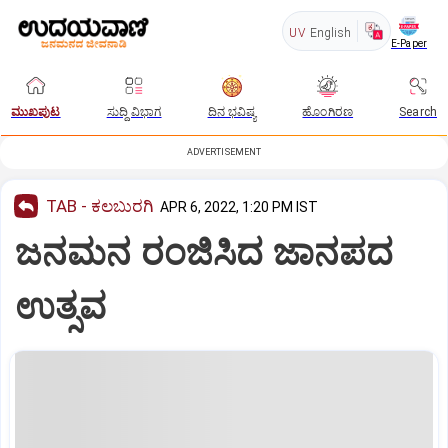
UV
English
E-Paper
ಮುಖಪುಟ
ಸುದ್ದಿ ವಿಭಾಗ
ದಿನ ಭವಿಷ್ಯ
ಹೊಂಗಿರಣ
Search
ADVERTISEMENT
TAB - ಕಲಬುರಗಿ
APR 6, 2022, 1:20 PM IST
ಜನಮನ ರಂಜಿಸಿದ ಜಾನಪದ
ಉತ್ಸವ