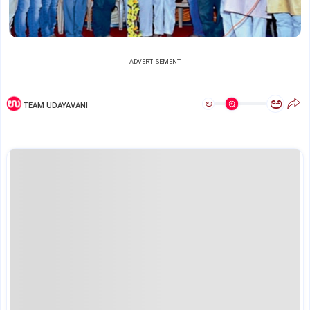
ADVERTISEMENT
ಅ
ಅ
TEAM UDAYAVANI