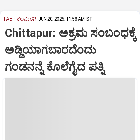
TAB - ಕಲಬುರಗಿ
JUN 20, 2025, 11:58 AM IST
Chittapur: ಅಕ್ರಮ ಸಂಬಂಧಕ್ಕೆ
ಅಡ್ಡಿಯಾಗಬಾರದೆಂದು
ಗಂಡನನ್ನೆ ಕೊಲೆಗೈದ ಪತ್ನಿ