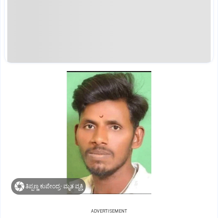
ತಿಪ್ಪಣ್ಣ ಕುಪೇಂದ್ರ- ಮೃತ ವ್ಯಕ್ತಿ
ADVERTISEMENT