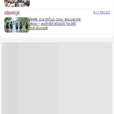
ದಕ್ಷಿಣಕನ್ನಡ
9:17 PM IST
RAIN: ದ.ಕ ಜಿಲ್ಲೆಯ ನಾಲ್ಕು ತಾಲೂಕುಗಳ
ಶಾಲಾ – ಕಾಲೇಜಿಗೆ ಶನಿವಾರ (ಆ.08)
ರಜೆ ಘೋಷಣೆ