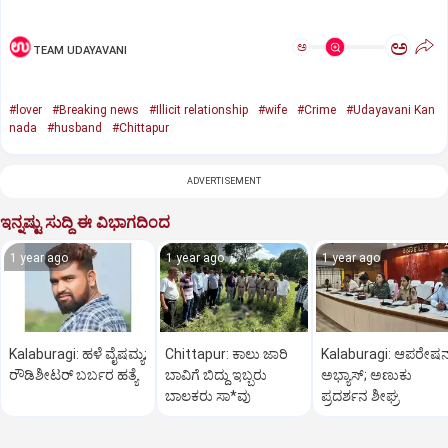
ಅ
ಅ
TEAM UDAYAVANI
#lover
#Breaking news
#Illicit relationship
#wife
#Crime
#Udayavani Kan
nada
#husband
#Chittapur
ADVERTISEMENT
ಇನ್ನಷ್ಟು ಸುದ್ದಿ ಈ ವಿಭಾಗದಿಂದ
1 year ago
1 year ago
1 year ago
Kalaburagi: ಹಳೆ ವೈಷಮ್ಯ;
Chittapur: ಕಾಲು ಜಾರಿ
Kalaburagi: ಆಪರೇಷನ್
ರೌಡಿಶೀಟರ್ ಬರ್ಬರ ಹತ್ಯೆ
ಬಾವಿಗೆ ಬಿದ್ದು ಇಬ್ಬರು
ಅಭ್ಯಾಸ್; ಅಣುಕು
ಬಾಲಕರು ಸಾ*ವು
ಪ್ರದರ್ಶನ ಶೀಘ್ರ