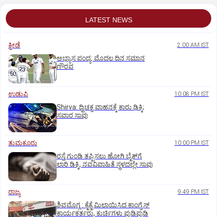
LATEST NEWS
ಕ್ರೀಡೆ
2:00 AM IST
ಅಭ್ಯಾಸ ಪಂದ್ಯ: ಮೊದಲ ದಿನ ಸಮಾನ
ಗೌರವ
ಉಡುಪಿ
10:08 PM IST
Shirva: ದ್ವಿಚಕ್ರ ವಾಹನಕ್ಕೆ ಕಾರು ಢಿಕ್ಕಿ;
ಸವಾರ ಸಾವು
ತುಮಕೂರು
10:00 PM IST
ರಸ್ತೆ ಗುಂಡಿ ತಪ್ಪಿಸಲು ಹೋಗಿ ಬೈಕ್‌ಗೆ
ಲಾರಿ ಡಿಕ್ಕಿ, ನವವಿವಾಹಿತೆ ಸ್ಥಳದಲ್ಲೇ ಸಾವು
ರಾಜ್ಯ
9:49 PM IST
ಶಿವಮೊಗ್ಗ : ಕೈಕೈ ಮಿಲಾಯಿಸಿದ ಕಾಂಗ್ರೆಸ್
ಕಾರ್ಯಕರ್ತರು, ಕುರ್ಚಿಗಳು ಪುಡಿಪುಡಿ