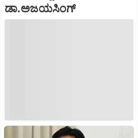
ಡಾ.ಅಜಯಸಿಂಗ್