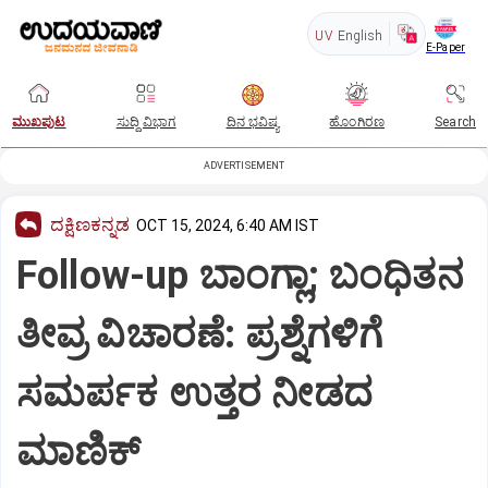
UV
English
E-Paper
ಮುಖಪುಟ
ಸುದ್ದಿ ವಿಭಾಗ
ದಿನ ಭವಿಷ್ಯ
ಹೊಂಗಿರಣ
Search
ADVERTISEMENT
ದಕ್ಷಿಣಕನ್ನಡ
OCT 15, 2024, 6:40 AM IST
Follow-up ಬಾಂಗ್ಲಾ; ಬಂಧಿತನ
ತೀವ್ರ ವಿಚಾರಣೆ: ಪ್ರಶ್ನೆಗಳಿಗೆ
ಸಮರ್ಪಕ ಉತ್ತರ ನೀಡದ
ಮಾಣಿಕ್‌