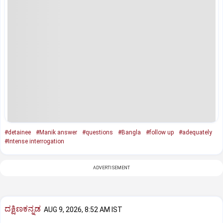
#detainee
#Manik answer
#questions
#Bangla
#follow up
#adequately
#Intense interrogation
ADVERTISEMENT
ದಕ್ಷಿಣಕನ್ನಡ
AUG 9, 2026, 8:52 AM IST