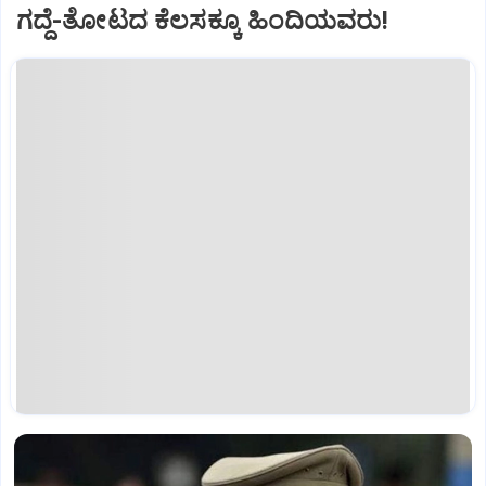
ಗದ್ದೆ-ತೋಟದ ಕೆಲಸಕ್ಕೂ ಹಿಂದಿಯವರು!