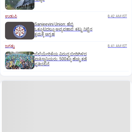
ಉಡುಪಿ
8:42 AM IST
Sanjeevini Union: ಹೆಬ್ರಿ
ಒಕ್ಕೂಟದಲ್ಲೂ ಅವ್ಯವಹಾರ: ಕಟ್ಟು ನಿಟ್ಟಿನ
ಕ್ರಮಕ್ಕೆ ಆಗ್ರಹ
ಜಗತ್ತು
8:41 AM IST
ಬೆಲೆಯೇರಿಕೆಯ ವಿರುದ್ಧ ಬೀದಿಗಿಳಿದ
ಪಾಕಿಸ್ಥಾನಿಯರು: ‌500ಕ್ಕೂ ಹೆಚ್ಚು ಕಡೆ
ಪ್ರತಿಭಟನೆ