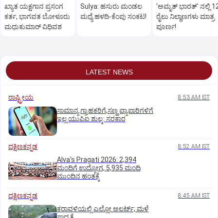
ಖ್ಯಾತ ಯಕ್ಷಗಾನ ಪ್ರಸಂಗ
Sulya: ಹಸುರು ಮಂಡಲ
'ಅಮೃತ್‌ ಭಾರತ್‌' ನಲ್ಲಿ 1
ಕರ್ತ, ಭಾಗವತ ಬೋಳೂರು
ಮಧ್ಯೆ ಹಳದಿ-ಕೆಂಪು ಸಂಕಟ!
ರೈಲು ನಿಲ್ದಾಣಗಳು ಮಾತ್ರ
ಮಧುಕುಮಾರ್ ವಿಧಿವಶ
ಪೂರ್ಣ!
LATEST NEWS
ರಾಷ್ಟ್ರೀಯ
8:53 AM IST
ಸಾಮಾನ್ಯ ಗ್ರಾಹಕರಿಗೆ,ಸಣ್ಣ ವ್ಯಾಪಾರಿಗಳಿಗೆ
ಇಲ್ಲ ಯುಪಿಐ ಶುಲ್ಕ: ಸರಕಾರ
ದಕ್ಷಿಣಕನ್ನಡ
8:52 AM IST
Alva's Pragati 2026: 2,394
ಮಂದಿಗೆ ಉದ್ಯೋಗ, 5,935 ಮಂದಿ
ಮುಂದಿನ ಹಂತಕ್ಕೆ
ದಕ್ಷಿಣಕನ್ನಡ
8:45 AM IST
ಕರಾವಳಿಯಲ್ಲಿ ಎಲ್ಲೋ ಅಲರ್ಟ್‌; ಮಳೆ
ಸಾಧ್ಯತೆ