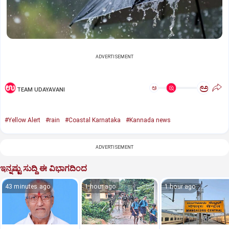
ADVERTISEMENT
ಅ
ಅ
TEAM UDAYAVANI
#Yellow Alert
#rain
#Coastal Karnataka
#Kannada news
ADVERTISEMENT
ಇನ್ನಷ್ಟು ಸುದ್ದಿ ಈ ವಿಭಾಗದಿಂದ
43 minutes ago
1 hour ago
1 hour ago