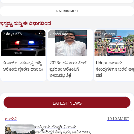
ADVERTISEMENT
ಇನ್ನಷ್ಟು ಸುದ್ದಿ ಈ ವಿಭಾಗದಿಂದ
7 days ago
7 days ago
7 days ago
ಬಿ.ಎಲ್‌.ಒ. ಕರ್ತವ್ಯಕ್ಕೆ ಅಡ್ಡಿ
2023ರ ಹರ್ಕೂರು ಕೊಲೆ
Udupi: ತಾಲೂಕು
ಆರೋಪ: ಪ್ರಕರಣ ದಾಖಲು
ಪ್ರಕರಣ: ಆರೋಪಿಗೆ
ಕೇಂದ್ರಗಳಿಗೂ ಬರಲಿ ಅಕ್
ಜೀವಾವಧಿ ಶಿಕ್ಷೆ
ಪಡೆ
LATEST NEWS
ಉಡುಪಿ
10:10 AM IST
ರಾಷ್ಟ್ರೀಯ ಹೆದ್ದಾರಿ: ನಿಯಮ
ಪಾಲಿಸದಿದ್ದರೆ ಶಿಸ್ತು ಕ್ರಮ; ಜಾಹೀರಾತು,