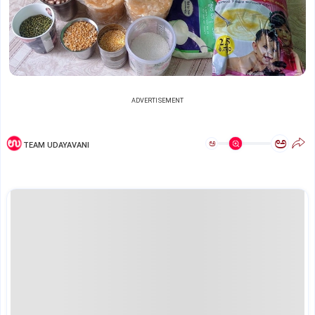
ADVERTISEMENT
ಅ
ಅ
TEAM UDAYAVANI