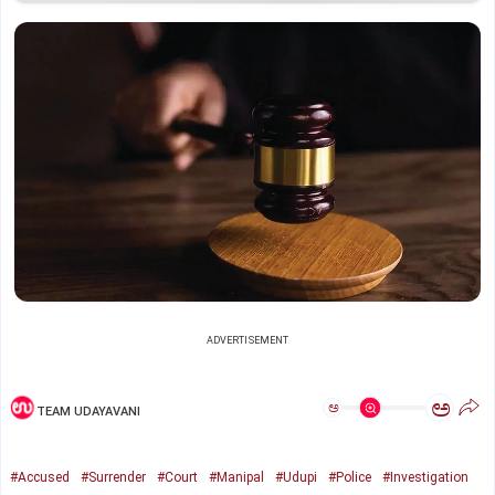
ADVERTISEMENT
ಅ
ಅ
TEAM UDAYAVANI
#Accused
#Surrender
#Court
#Manipal
#Udupi
#Police
#Investigation