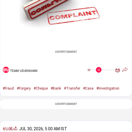
ADVERTISEMENT
ಅ
ಅ
TEAM UDAYAVANI
#Fraud
#Forgery
#Cheque
#Bank
#Transfer
#Case
#Investigation
ADVERTISEMENT
ಉಡುಪಿ
JUL 30, 2026, 5:00 AM IST