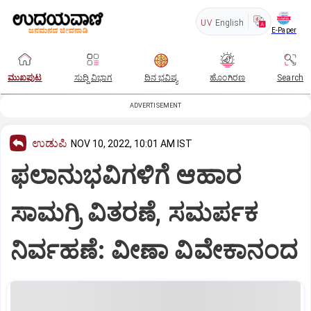
UV
English
E-Paper
ಮುಖಪುಟ
ಸುದ್ದಿ ವಿಭಾಗ
ದಿನ ಭವಿಷ್ಯ
ಹೊಂಗಿರಣ
Search
ADVERTISEMENT
ಉಡುಪಿ
NOV 10, 2022, 10:01 AM IST
ಫ‌ಲಾನುಭವಿಗಳಿಗೆ ಆಹಾರ
ಸಾಮಗ್ರಿ ವಿತರಣೆ, ಸಮರ್ಪಕ
ನಿರ್ವಹಣೆ: ವೀಣಾ ವಿವೇಕಾನಂದ