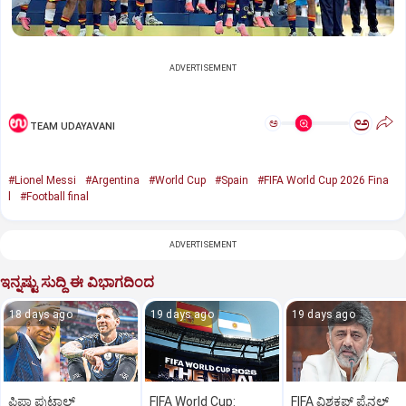
ADVERTISEMENT
ಅ
ಅ
TEAM UDAYAVANI
#Lionel Messi
#Argentina
#World Cup
#Spain
#FIFA World Cup 2026 Fina
l
#Football final
ADVERTISEMENT
ಇನ್ನಷ್ಟು ಸುದ್ದಿ ಈ ವಿಭಾಗದಿಂದ
18 days ago
19 days ago
19 days ago
ಫಿಫಾ ಫುಟ್ಬಾಲ್‌
FIFA World Cup:
FIFA ವಿಶ್ವಕಪ್‌ ಫೈನಲ್‌