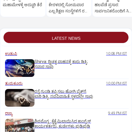
ಮಹಾಮೇಳಕ್ಕೆ ಅದ್ಧೂರಿ ತೆರೆ
ಕೇರಳದಲ್ಲಿ ಸೋಮವಾರ
ಹಲವೆಡೆ ಪ್ರಸಾರ:
ಎಲ್ಲ ಶಿಕ್ಷಣ ಸಂಸ್ಥೆಗಳಿಗೆ ರಜೆ
ಸಾರ್ವಜನಿಕರೊಂದಿಗೆ ಸಿ
ಘೋಷಣೆ
ಕೂಡ ವೀಕ್ಷಣೆ
LATEST NEWS
ಉಡುಪಿ
10:08 PM IST
Shirva: ದ್ವಿಚಕ್ರ ವಾಹನಕ್ಕೆ ಕಾರು ಢಿಕ್ಕಿ;
ಸವಾರ ಸಾವು
ತುಮಕೂರು
10:00 PM IST
ರಸ್ತೆ ಗುಂಡಿ ತಪ್ಪಿಸಲು ಹೋಗಿ ಬೈಕ್‌ಗೆ
ಲಾರಿ ಡಿಕ್ಕಿ, ನವವಿವಾಹಿತೆ ಸ್ಥಳದಲ್ಲೇ ಸಾವು
ರಾಜ್ಯ
9:49 PM IST
ಶಿವಮೊಗ್ಗ : ಕೈಕೈ ಮಿಲಾಯಿಸಿದ ಕಾಂಗ್ರೆಸ್
ಕಾರ್ಯಕರ್ತರು, ಕುರ್ಚಿಗಳು ಪುಡಿಪುಡಿ