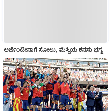
ಅರ್ಜೆಂಟೀನಾಗೆ ಸೋಲು, ಮೆಸ್ಸಿಯ ಕನಸು ಭಗ್ನ