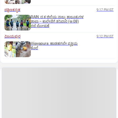
ದಕ್ಷಿಣಕನ್ನಡ
9:17 PM IST
RAIN: ದ.ಕ ಜಿಲ್ಲೆಯ ನಾಲ್ಕು ತಾಲೂಕುಗಳ
ಶಾಲಾ – ಕಾಲೇಜಿಗೆ ಶನಿವಾರ (ಆ.08)
ರಜೆ ಘೋಷಣೆ
ವಿಜಯಪುರ
9:12 PM IST
Vijayapura: ಹಾಡಹಗಲೇ ವ್ಯಕ್ತಿಯ
ಕೊಲೆ