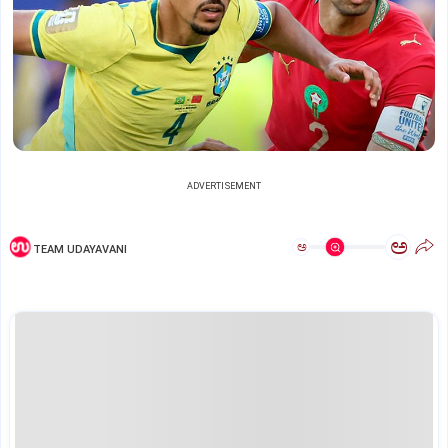
ADVERTISEMENT
ಅ
ಅ
TEAM UDAYAVANI