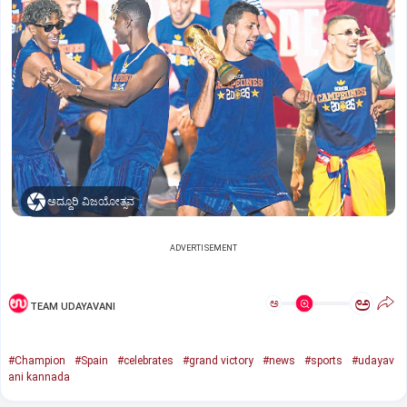
ಅದ್ಧೂರಿ ವಿಜಯೋತ್ಸವ
ADVERTISEMENT
ಅ
ಅ
TEAM UDAYAVANI
#Champion
#Spain
#celebrates
#grand victory
#news
#sports
#udayav
ani kannada