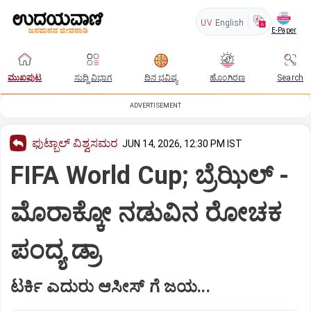
UV
English
E-Paper
ಮುಖಪುಟ
ಸುದ್ದಿ ವಿಭಾಗ
ದಿನ ಭವಿಷ್ಯ
ಹೊಂಗಿರಣ
Search
ADVERTISEMENT
ಫುಟ್ಬಾಲ್‌ ವಿಶ್ವಸಮರ
JUN 14, 2026, 12:30 PM IST
FIFA World Cup; ಬ್ರೆಝಿಲ್ -
ಮೊರಾಕ್ಕೋ ನಡುವಿನ ರೋಚಕ
ಪಂದ್ಯ ಡ್ರಾ
ಟರ್ಕಿ ಎದುರು ಆಸೀಸ್ ಗೆ ಜಯ...