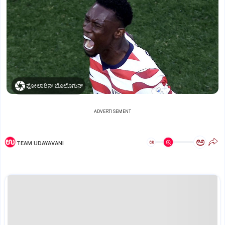
ಫೋಲಾರಿನ್ ಬೊಲೊಗುನ್
ADVERTISEMENT
ಅ
ಅ
TEAM UDAYAVANI