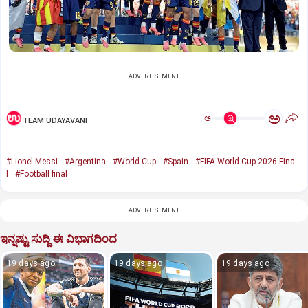
ADVERTISEMENT
ಅ
ಅ
TEAM UDAYAVANI
#Lionel Messi
#Argentina
#World Cup
#Spain
#FIFA World Cup 2026 Fina
l
#Football final
ADVERTISEMENT
ಇನ್ನಷ್ಟು ಸುದ್ದಿ ಈ ವಿಭಾಗದಿಂದ
19 days ago
19 days ago
19 days ago