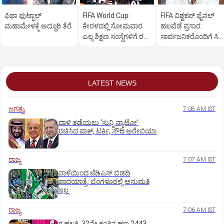
ಫಿಫಾ ಫುಟ್ಬಾಲ್‌
FIFA World Cup:
FIFA ವಿಶ್ವಕಪ್‌ ಫೈನಲ್‌
ಮಹಾಮೇಳಕ್ಕೆ ಅದ್ಧೂರಿ ತೆರೆ
ಕೇರಳದಲ್ಲಿ ಸೋಮವಾರ
ಹಲವೆಡೆ ಪ್ರಸಾರ:
ಎಲ್ಲ ಶಿಕ್ಷಣ ಸಂಸ್ಥೆಗಳಿಗೆ ರಜೆ
ಸಾರ್ವಜನಿಕರೊಂದಿಗೆ ಸಿ
ಘೋಷಣೆ
ಕೂಡ ವೀಕ್ಷಣೆ
LATEST NEWS
ಜಗತ್ತು
7:08 AM IST
ದಾಳಿ ತಡೆಯಲು ‘ಸುನ್ನಿ ನ್ಯಾಟೋ’
ರಚಿಸಿದ ಪಾಕ್‌, ಟರ್ಕಿ, ಸೌದಿ ಅರೇಬಿಯಾ
ರಾಜ್ಯ
7:07 AM IST
ನಾಳೆಯಿಂದ ಜೆಡಿಎಸ್‌ ಬಿಡದಿ
ಪಾದಯಾತ್ರೆ: ಬೆಂಗಳೂರಲ್ಲಿ ಅನುಮತಿ
ಇಲ್ಲ
ರಾಜ್ಯ
7:06 AM IST
ಗೃಹಲಕ್ಷ್ಮಿ 32ನೇ ಕಂತಿನ ಹಣ 2443