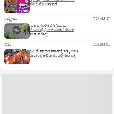
ಕೋಟಿ ರೂ. ಬಿಡುಗಡೆ
ರಾಷ್ಟ್ರೀಯ
7:01 AM IST
ಸಾಲ ವಸೂಲಿಗೆ ಬಿಗಿ ನಿಯಮ:
ಬೇಕಾಬಿಟ್ಟಿ ಫೋನ್‌ ಮಾಡಿ ಕಿರುಕುಳ
ನೀಡುವಂತಿಲ್ಲ
ರಾಜ್ಯ
7:01 AM IST
ಅಧಿವೇಶನದಲ್ಲಿ ಸರ್ಕಾರಕ್ಕೆ ಸಡ್ಡು: ಬಿಜೆಪಿ
ರಣತಂತ್ರ ಅಧಿವೇಶನದಲ್ಲಿ ಸರ್ಕಾರಕ್ಕೆ