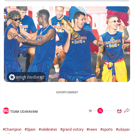
ಅದ್ಧೂರಿ ವಿಜಯೋತ್ಸವ
ADVERTISEMENT
ಅ
ಅ
TEAM UDAYAVANI
#Champion
#Spain
#celebrates
#grand victory
#news
#sports
#udayav