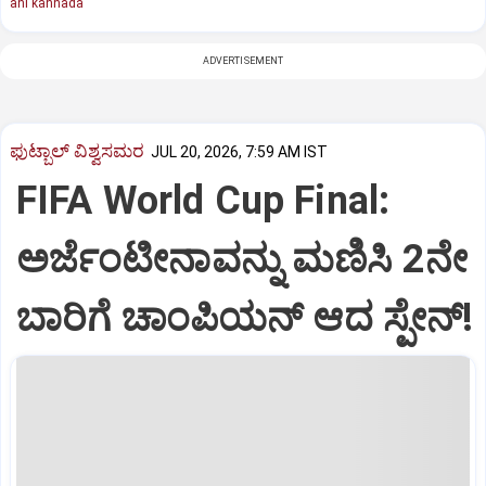
ani kannada
ADVERTISEMENT
ಫುಟ್ಬಾಲ್‌ ವಿಶ್ವಸಮರ
JUL 20, 2026, 7:59 AM IST
FIFA World Cup Final:
ಅರ್ಜೆಂಟೀನಾವನ್ನು ಮಣಿಸಿ 2ನೇ
ಬಾರಿಗೆ ಚಾಂಪಿಯನ್ ಆದ ಸ್ಪೇನ್!