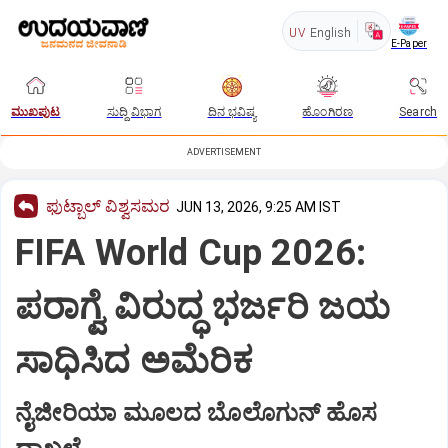
UV
English
E-Paper
ಮುಖಪುಟ
ಸುದ್ದಿ ವಿಭಾಗ
ದಿನ ಭವಿಷ್ಯ
ಹೊಂಗಿರಣ
Search
ADVERTISEMENT
ಫುಟ್ಬಾಲ್‌ ವಿಶ್ವಸಮರ
JUN 13, 2026, 9:25 AM IST
FIFA World Cup 2026:
ಪರಾಗ್ವೆ ವಿರುದ್ಧ ಭರ್ಜರಿ ಜಯ
ಸಾಧಿಸಿದ ಅಮೆರಿಕ
ನೈಜೀರಿಯಾ ಮೂಲದ ಬೊಲೊಗುನ್ ಹೊಸ