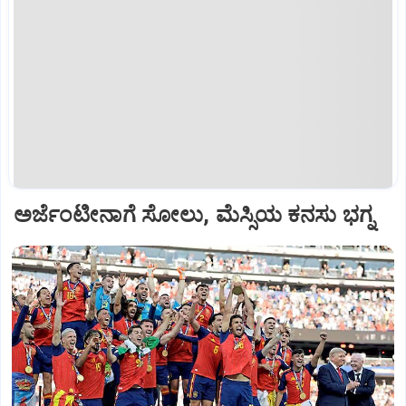
ಅರ್ಜೆಂಟೀನಾಗೆ ಸೋಲು, ಮೆಸ್ಸಿಯ ಕನಸು ಭಗ್ನ