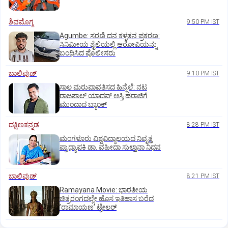
ಶಿವಮೊಗ್ಗ
9:50 PM IST
Agumbe: ಸರಣಿ ದನ ಕಳ್ಳತನ ಪ್ರಕರಣ:
ಸಿನಿಮೀಯ ಶೈಲಿಯಲ್ಲಿ ಆರೋಪಿಯನ್ನು
ಬಂಧಿಸಿದ ಪೊಲೀಸರು
ಬಾಲಿವುಡ್‌
9:10 PM IST
ಸಾಲ ಮರುಪಾವತಿಸದ ಹಿನ್ನೆಲೆ: ನಟ
ರಾಜಪಾಲ್ ಯಾದವ್‌ ಆಸ್ತಿ ಹರಾಜಿಗೆ
ಮುಂದಾದ ಬ್ಯಾಂಕ್
ದಕ್ಷಿಣಕನ್ನಡ
8:28 PM IST
ಮಂಗಳೂರು ವಿಶ್ವವಿದ್ಯಾಲಯದ ನಿವೃತ್ತ
ಪ್ರಾಧ್ಯಾಪಕಿ ಡಾ. ವಹೀದಾ ಸುಲ್ತಾನಾ ನಿಧನ
ಬಾಲಿವುಡ್‌
8:21 PM IST
Ramayana Movie: ಭಾರತೀಯ
ಚಿತ್ರರಂಗದಲ್ಲೇ ಹೊಸ ಇತಿಹಾಸ ಬರೆದ
ʼರಾಮಾಯಣʼ ಟ್ರೇಲರ್