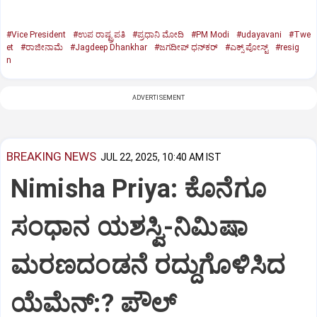
#Vice President
#ಉಪ ರಾಷ್ಟ್ರಪತಿ
#ಪ್ರಧಾನಿ ಮೋದಿ
#PM Modi
#udayavani
#Twe
et
#ರಾಜೀನಾಮೆ
#Jagdeep Dhankhar
#ಜಗದೀಪ್‌ ಧನ್‌ಕರ್‌
#ಎಕ್ಸ್‌ ಪೋಸ್ಟ್
#resig
n
ADVERTISEMENT
BREAKING NEWS
JUL 22, 2025, 10:40 AM IST
Nimisha Priya: ಕೊನೆಗೂ
ಸಂಧಾನ ಯಶಸ್ವಿ-ನಿಮಿಷಾ
ಮರಣದಂಡನೆ ರದ್ದುಗೊಳಿಸಿದ
ಯೆಮೆನ್:? ಪೌಲ್