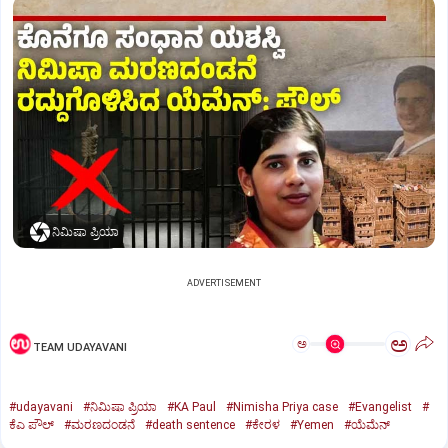
ನಿಮಿಷಾ ಪ್ರಿಯಾ
ADVERTISEMENT
ಅ
ಅ
TEAM UDAYAVANI
#udayavani
#ನಿಮಿಷಾ ಪ್ರಿಯಾ
#KA Paul
#Nimisha Priya case
#Evangelist
#
ಕೆಎ ಪೌಲ್
#ಮರಣದಂಡನೆ
#death sentence
#ಕೇರಳ
#Yemen
#ಯೆಮೆನ್‌