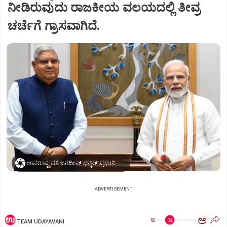
ನೀಡಿರುವುದು ರಾಜಕೀಯ ವಲಯದಲ್ಲಿ ತೀವ್ರ
ಚರ್ಚೆಗೆ ಗ್ರಾಸವಾಗಿದೆ.
ಉಪರಾಷ್ಟ್ರಪತಿ ಜಗದೀಪ್‌ ಧನ್ಕರ್-ಪ್ರಧಾನಿ ಮೋದಿ
ADVERTISEMENT
ಅ
ಅ
TEAM UDAYAVANI