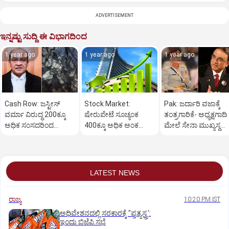
ADVERTISEMENT
ಇನ್ನಷ್ಟು ಸುದ್ದಿ ಈ ವಿಭಾಗದಿಂದ
1 year ago
1 year ago
1 year ago
Cash Row: ಜಸ್ಟೀಸ್‌
Stock Market:
Pak: ಜರ್ದಾರಿ ವಜಾಕ್ಕೆ
ವರ್ಮಾ ವಿರುದ್ಧ 200ಕ್ಕೂ
ಷೇರುಪೇಟೆ ಸೂಚ್ಯಂಕ
ತಂತ್ರಗಾರಿಕೆ- ಅಧ್ಯಕ್ಷಗಾದಿ
ಅಧಿಕ ಸಂಸದರಿಂದ
400ಕ್ಕೂ ಅಧಿಕ ಅಂಕ
ಮೇಲೆ ಸೇನಾ ಮುಖ್ಯಸ್ಥ
ಮಹಾಭಿಯೋಗಕ್ಕೆ
ಜಿಗಿತ-ದಿನಾಂತ್ಯದ
ಮುನೀರ್ ಚಿತ್ತ!
ಕೋರಿಕೆ…
ವಹಿವಾಟು ಅಂತ್ಯ
LATEST NEWS
ರಾಜ್ಯ
10:20 PM IST
ಅಧಿವೇಶನದಲ್ಲಿ ಸರಕಾರಕ್ಕೆ "ಪ್ರತ್ಯಸ್ತ್ರ':
ಇಂದು ಬಿಜೆಪಿ ಸಭೆ