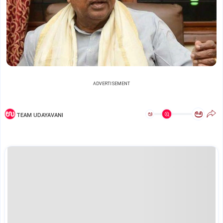
ADVERTISEMENT
ಅ
ಅ
TEAM UDAYAVANI