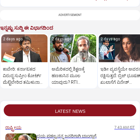
ADVERTISEMENT
ಇನ್ನಷ್ಟು ಸುದ್ದಿ ಈ ವಿಭಾಗದಿಂದ
2 days ago
2 days ago
2 days ago
ಕಾವೇರಿ: ಕರ್ನಾಟಕದ
ಅಮೆರಿಕದಲ್ಲಿ ಶಿಕ್ಷಣಕ್ಕೆ
ಇಡೀ ವ್ಯವಸ್ಥೆಯೇ ಅವರನ್
ವಿರುದ್ಧ ಸುಪ್ರೀಂ ಕೋರ್ಟ್‌
ಹಣಕಾಸಿನ ಮೂಲ
ರಕ್ಷಿಸುತ್ತದೆ: ಬ್ರಿಜ್ ಭೂಷಣ
ಮೆಟ್ಟಿಲೇರಿದ ತಮಿಳುನಾಡು
ಯಾವುದು? RTI
ಖುಲಾಸೆಗೆ ವಿನೇಶ್
ಸರಕಾರ
ದೂರುದಾರ ತಿವಾರಿಗೆ ದೀಪ್ಕೆ
ಫೋಗಟ್ ಆಕ್ರೋಶ
ತಿರುಗೇಟು
LATEST NEWS
ರಾಷ್ಟ್ರೀಯ
7:43 AM IST
ಭಯ ಪಡಲ್ಲ,ನನ್ನ ಜನರಿಗಾಗಿ ಬಾಂಗ್ಲಾಗೆ