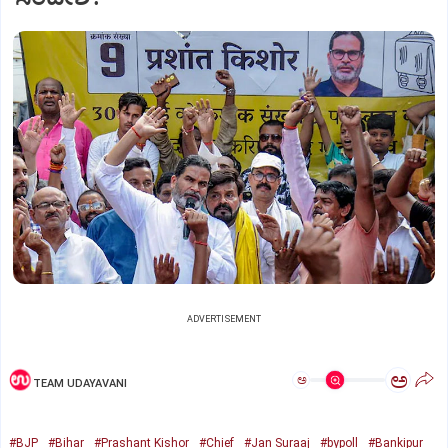
ADVERTISEMENT
ಅ
ಅ
TEAM UDAYAVANI
#BJP
#Bihar
#Prashant Kishor
#Chief
#Jan Suraaj
#bypoll
#Bankipur