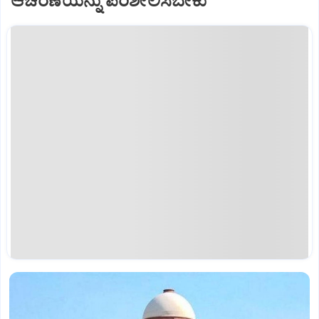
ಆಚರಣೆಯನ್ನು ಪರಿಶೀಲಿಸಬೇಕು