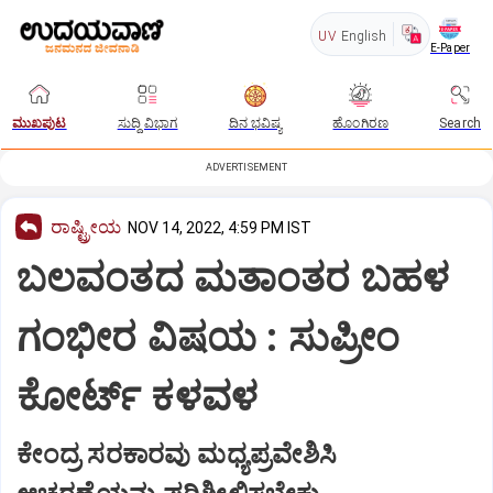
UV
English
E-Paper
ಮುಖಪುಟ
ಸುದ್ದಿ ವಿಭಾಗ
ದಿನ ಭವಿಷ್ಯ
ಹೊಂಗಿರಣ
Search
ADVERTISEMENT
ರಾಷ್ಟ್ರೀಯ
NOV 14, 2022, 4:59 PM IST
ಬಲವಂತದ ಮತಾಂತರ ಬಹಳ
ಗಂಭೀರ ವಿಷಯ : ಸುಪ್ರೀಂ
ಕೋರ್ಟ್ ಕಳವಳ
ಕೇಂದ್ರ ಸರಕಾರವು ಮಧ್ಯಪ್ರವೇಶಿಸಿ