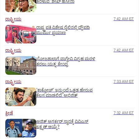
ತೆರಳುವೆ: ಶೇಖ್‌ ಹಸೀನಾ
ರಾಷ್ಟ್ರೀಯ
7:42 AM IST
ರಾಷ್ಟ್ರಪತಿ ವಿಶೇಷ ರೈಲಿನಲ್ಲಿ ದ್ರೌಪದಿ
ಮುರ್ಮು ಪ್ರಯಾಣ
ರಾಷ್ಟ್ರೀಯ
7:42 AM IST
ಭೋಜಶಾಲಾಗೆ ವಾಗ್ದೇವಿ ವಿಗ್ರಹ ಮರಳಿ
ತರಲು ಯತ್ನ: ಕೇಂದ್ರ
ರಾಷ್ಟ್ರೀಯ
7:33 AM IST
‘ಕಾಕ್ರೋಚ್’ ಇನ್ಮುಂದೆ ಒತ್ತಡ ಹೇರುವ
ಕೆಲಸ ಮಾಡಲಿದೆ: ಅಭಿಜಿತ್
ಕ್ರೀಡೆ
7:32 AM IST
ಅಜಿತ್‌ ಅಗರ್ಕರ್‌ ಸ್ಥಾನಕ್ಕೆ ವಿವಿಎಸ್‌
ಲಕ್ಷ್ಮಣ್‌ ಆಯ್ಕೆ?