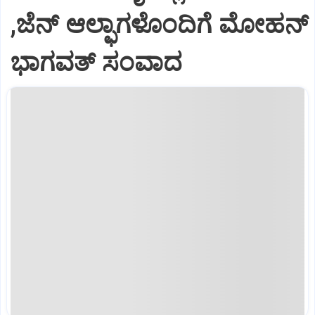
,ಜೆನ್‌ ಆಲ್ಫಾಗಳೊಂದಿಗೆ ಮೋಹನ್‌
ಭಾಗವತ್‌ ಸಂವಾದ