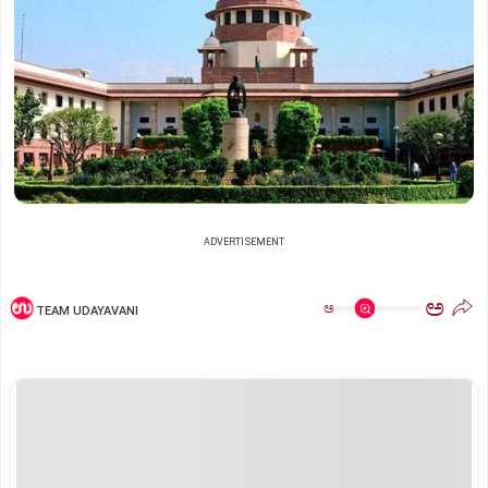
ADVERTISEMENT
ಅ
ಅ
TEAM UDAYAVANI