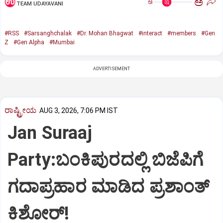
ಅ
ಅ
TEAM UDAYAVANI
#RSS
#Sarsanghchalak
#Dr. Mohan Bhagwat
#interact
#members
#Gen
Z
#Gen Alpha
#Mumbai
ADVERTISEMENT
ರಾಷ್ಟ್ರೀಯ
AUG 3, 2026, 7:06 PM IST
Jan Suraaj
Party:ಬಂಕಿಪುರದಲ್ಲಿ ಬಿಜೆಪಿಗೆ
ಗದಾಪ್ರಹಾರ ಮಾಡಿದ ಪ್ರಶಾಂತ್
ಕಿಶೋರ್!