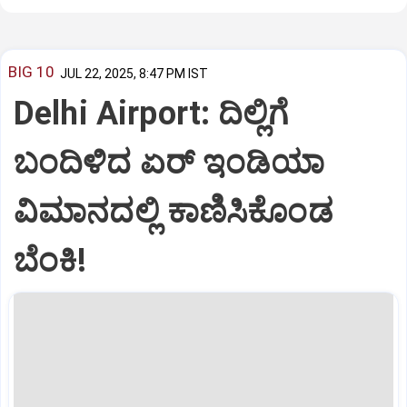
BIG 10
JUL 22, 2025, 8:47 PM IST
Delhi Airport: ದಿಲ್ಲಿಗೆ
ಬಂದಿಳಿದ ಏರ್‌ ಇಂಡಿಯಾ
ವಿಮಾನದಲ್ಲಿ ಕಾಣಿಸಿಕೊಂಡ
ಬೆಂಕಿ!