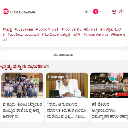
ಅ
ಅ
TEAM UDAYAVANI
#ನಿವೃತ್ತಿ
#udayavani
#Iconic MiG 21
#Poor Safety
#ಮಿಗ್‌ 21
#ಸುರಕ್ಷತಾ ಕೊರ
ತೆ
#ಭಾರತೀಯ ವಾಯುಪಡೆ
#ಸೋವಿಯತ್‌ ಒಕ್ಕೂಟ
#AIR
#Indian Airforce
#Retirem
ent
ADVERTISEMENT
ಇನ್ನಷ್ಟು ಸುದ್ದಿ ಈ ವಿಭಾಗದಿಂದ
1 year ago
1 year ago
1 year ago
ಪುತ್ತೂರು: ಕೋಟಿ ಚೆನ್ನಯರ
“ನಾನು ಅನುಭವಿಸಿದ
ಕತೆ ಹೇಳುವ
ಹುಟ್ಟೂರ ಶಾಲೆಯಲ್ಲಿ ಅಷ್ಟ
ಮಾನಸಿಕ ಕಿರುಕುಳ ಎಂದೂ
ಅಸ್ಥಿಪಂಜರಗಳು:
ಅವಳಿಗಳು!
ಮರೆಯುವುದಿಲ್ಲ…’: ಸಿಎಂ
ಧರ್ಮಸ್ಥಳದ‌ ಕರಾಳ ರಹಸ್ಯ
ಸಿದ್ದರಾಮಯ್ಯ
ತೆರೆದಿಡಲಿದೆಯೇ ಡಿಎನ್