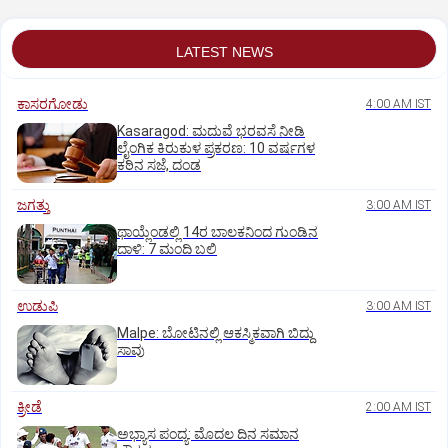
ಪರೀಕ್ಷೆ?
LATEST NEWS
ಕಾಸರಗೋಡು
4:00 AM IST
Kasaragod: ಮದುವೆ ಭರವಸೆ ನೀಡಿ
ಲೈಂಗಿಕ ಕಿರುಕುಳ ಪ್ರಕರಣ: 10 ವರ್ಷಗಳ
ಕಠಿನ ಸಜೆ, ದಂಡ
ಜಗತ್ತು
3:00 AM IST
ಥಾಯ್ಲೆಂಡಲ್ಲಿ 14ರ ಬಾಲಕನಿಂದ ಗುಂಡಿನ
ದಾಳಿ: 7 ಮಂದಿ ಬಲಿ
ಉಡುಪಿ
3:00 AM IST
Malpe: ಬೋಟಿನಲ್ಲಿ ಆಕಸ್ಮಿಕವಾಗಿ ಬಿದ್ದು
ಸಾವು
ಕ್ರೀಡೆ
2:00 AM IST
ಅಭ್ಯಾಸ ಪಂದ್ಯ: ಮೊದಲ ದಿನ ಸಮಾನ