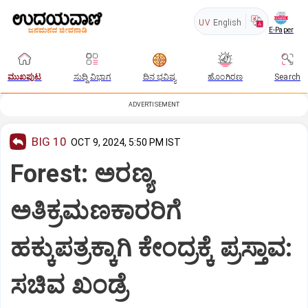
UV
English
E-Paper
ಮುಖಪುಟ
ಸುದ್ದಿ ವಿಭಾಗ
ದಿನ ಭವಿಷ್ಯ
ಹೊಂಗಿರಣ
Search
ADVERTISEMENT
BIG 10
OCT 9, 2024, 5:50 PM IST
Forest: ಅರಣ್ಯ
ಅತಿಕ್ರಮಣಕಾರರಿಗೆ
ಹಕ್ಕುಪತ್ರಕ್ಕಾಗಿ ಕೇಂದ್ರಕ್ಕೆ ಪ್ರಸ್ತಾವ:
ಸಚಿವ ಖಂಡ್ರೆ