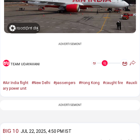
ಸಾಂದರ್ಭಿಕ ಚಿತ್ರ
ADVERTISEMENT
ಅ
ಅ
TEAM UDAYAVANI
#Air India flight
#New Delhi
#passengers
#Hong Kong
#caught fire
#auxili
ary power unit
ADVERTISEMENT
BIG 10
JUL 22, 2025, 4:50 PM IST