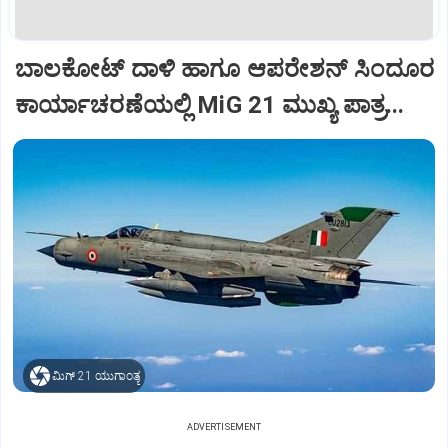
ಬಾಲಕೋಟ್‌ ದಾಳಿ ಹಾಗೂ ಆಪರೇಶನ್‌ ಸಿಂದೂರ
ಕಾರ್ಯಾಚರಣೆಯಲ್ಲಿ MiG 21 ಮುಖ್ಯ ಪಾತ್ರ...
ಮಿಗ್‌ 21 ಯುಗಾಂತ್ಯ
ADVERTISEMENT