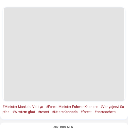
#Minister Mankalu Vaidya
#Forest Minister Eshwar Khandre
#Vanyajeevi Sa
ptha
#Western ghat
#resort
#UttaraKannada
#forest
#encroachers
ADVERTISEMENT