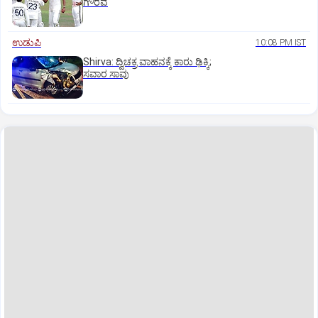
ಗೌರವ
ಉಡುಪಿ
10:08 PM IST
Shirva: ದ್ವಿಚಕ್ರ ವಾಹನಕ್ಕೆ ಕಾರು ಢಿಕ್ಕಿ;
ಸವಾರ ಸಾವು