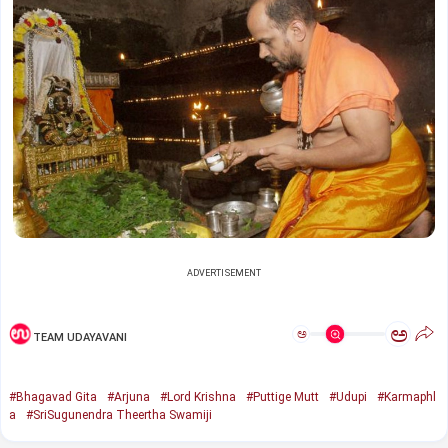
ADVERTISEMENT
ಅ
ಅ
TEAM UDAYAVANI
#Bhagavad Gita
#Arjuna
#Lord Krishna
#Puttige Mutt
#Udupi
#Karmaphl
a
#SriSugunendra Theertha Swamiji