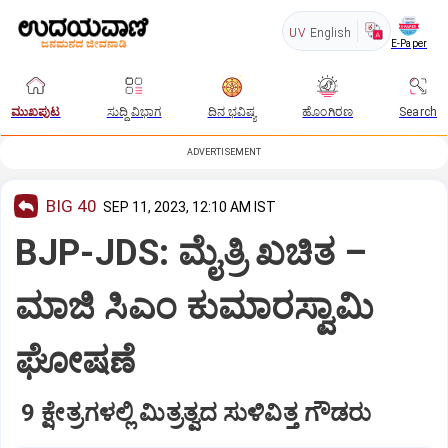
UV
English
E-Paper
ಮುಖಪುಟ
ಸುದ್ದಿ ವಿಭಾಗ
ದಿನ ಭವಿಷ್ಯ
ಹೊಂಗಿರಣ
Search
ADVERTISEMENT
BIG 40
SEP 11, 2023, 12:10 AM IST
BJP-JDS: ಮೈತ್ರಿ ಖಚಿತ –
ಮಾಜಿ ಸಿಎಂ ಕುಮಾರಸ್ವಾಮಿ
ಘೋಷಣೆ
9 ಕ್ಷೇತ್ರಗಳಲ್ಲಿ ಮಿತ್ರತ್ವದ ಸುಳಿವಿತ್ತ ಗೌಡರು