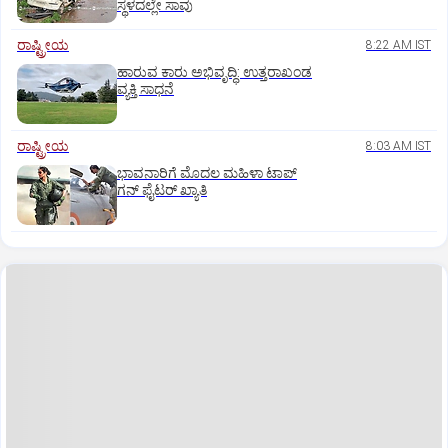
ಸ್ಥಳದಲ್ಲೇ ಸಾವು
ರಾಷ್ಟ್ರೀಯ
8:22 AM IST
ಹಾರುವ ಕಾರು ಅಭಿವೃದ್ಧಿ: ಉತ್ತರಾಖಂಡ
ವ್ಯಕ್ತಿ ಸಾಧನೆ
ರಾಷ್ಟ್ರೀಯ
8:03 AM IST
ಭಾವನಾರಿಗೆ ಮೊದಲ ಮಹಿಳಾ ಟಾಪ್‌
ಗನ್‌ ಫೈಟರ್‌ ಖ್ಯಾತಿ