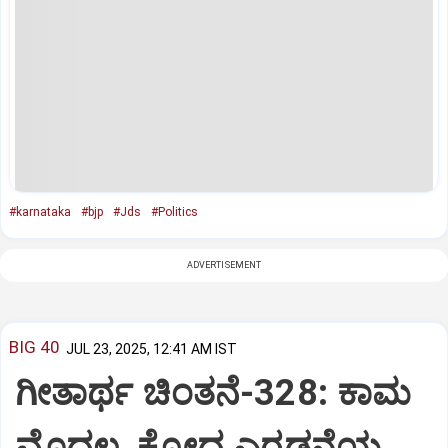
#karnataka
#bjp
#Jds
#Politics
ADVERTISEMENT
BIG 40
JUL 23, 2025, 12:41 AM IST
ಗೀತಾರ್ಥ ಚಿಂತನೆ-328: ಕಾಮ
ಮೊದಲ, ಕ್ರೋಧ ಎರಡನೆಯ