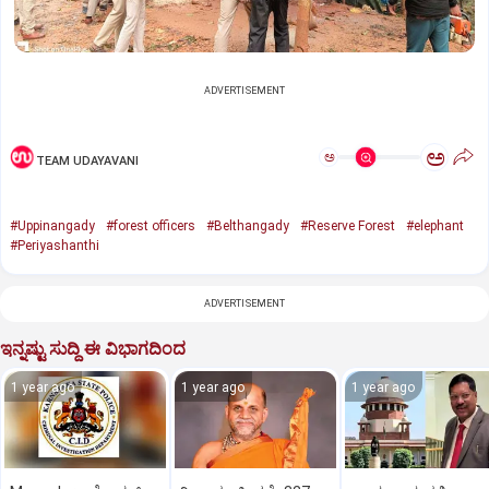
ADVERTISEMENT
ಅ
ಅ
TEAM UDAYAVANI
#Uppinangady
#forest officers
#Belthangady
#Reserve Forest
#elephant
#Periyashanthi
ADVERTISEMENT
ಇನ್ನಷ್ಟು ಸುದ್ದಿ ಈ ವಿಭಾಗದಿಂದ
1 year ago
1 year ago
1 year ago