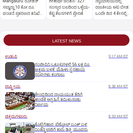
Mangaluru: ರೋಶನ್‌
ಗೀತಾರ್ಥ ಚಿಂತನೆ- 327:
ನ್ಯಾಯಾಲಯದಲ್ಲಿ
ಸಲ್ಡಾನ್ಹಾ 10 ಕೋ.ರೂ.
ಸಂಸ್ಕಾರ ಬಲದಿಂದ ಒಳ್ಳೆಯ-
ರಾಜಕೀಯ ಆಟ ಬೇಡ:
ವಂಚನೆ ಪ್ರಕರಣದ ತನಿಖೆ
ಕೆಟ್ಟ ಕೆಲಸಗಳಿಗೆ ಪ್ರೇರಣೆ
ಒಂದೇ ದಿನ 4 ಕೇಸಲ್ಲಿ
ಸಿಐಡಿಗೆ ವರ್ಗ
ಸುಪ್ರೀಂಕೋರ್ಟ್‌ ಅಭಿಮ
LATEST NEWS
ಉಡುಪಿ
9:17 AM IST
ಸಂಜೀವಿನಿ ಒಕ್ಕೂಟಗಳಲ್ಲಿ 56 ಲಕ್ಷ ರೂ.
ಅಕ್ರಮ ಬಳಕೆ: ಮಹಿಳಾ ಸ್ವಸಹಾಯ
ಸಂಘಗಳು ಕಂಗಾಲು
ರಾಷ್ಟ್ರೀಯ
8:38 AM IST
ಕೇಂದ್ರದಿಂದ ನ್ಯಾಯಯುತ ತೆರಿಗೆ
ಹಂಚಿಕೆ ಆಗ್ರಹಿಸಿ ತಮಿಳುನಾಡು
ನಿರ್ಣಯ
ಚಿಕ್ಕಮಗಳೂರು
8:30 AM IST
ಕೊಟ್ಟಿಗೆಹಾರ: ಪೆಟ್ರೋಲ್ ಬಂಕ್ ಬಳಿ
ನಿಂತಿದ್ದ ಲಾರಿಗೆ ಕಾರು ಡಿಕ್ಕಿ: ಮೂವರು