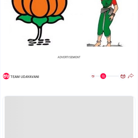
ADVERTISEMENT
ಅ
ಅ
TEAM UDAYAVANI