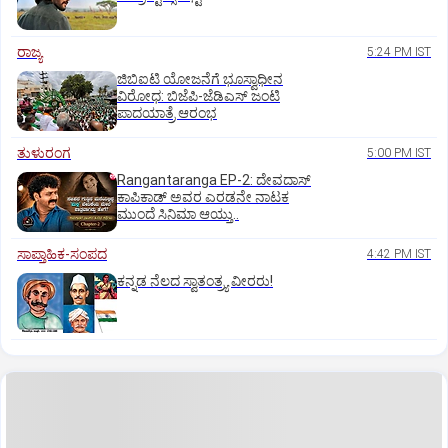
ರಾಜ್ಯ
5:24 PM IST
ಜಿಬಿಐಟಿ ಯೋಜನೆಗೆ ಭೂಸ್ವಾಧೀನ
ವಿರೋಧ: ಬಿಜೆಪಿ-ಜೆಡಿಎಸ್‌ ಜಂಟಿ
ಪಾದಯಾತ್ರೆ ಆರಂಭ
ತುಳುರಂಗ
5:00 PM IST
Rangantaranga EP-2: ದೇವದಾಸ್
ಕಾಪಿಕಾಡ್‌ ಅವರ ಎರಡನೇ ನಾಟಕ
ಮುಂದೆ ಸಿನಿಮಾ ಆಯ್ತು..
ಸಾಪ್ತಾಹಿಕ-ಸಂಪದ
4:42 PM IST
ಕನ್ನಡ ನೆಲದ ಸ್ವಾತಂತ್ರ್ಯ ವೀರರು!