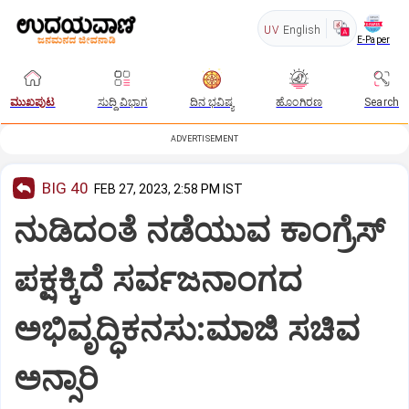
UV
English
E-Paper
ಮುಖಪುಟ
ಸುದ್ದಿ ವಿಭಾಗ
ದಿನ ಭವಿಷ್ಯ
ಹೊಂಗಿರಣ
Search
ADVERTISEMENT
BIG 40
FEB 27, 2023, 2:58 PM IST
ನುಡಿದಂತೆ ನಡೆಯುವ ಕಾಂಗ್ರೆಸ್
ಪಕ್ಷಕ್ಕಿದೆ ಸರ್ವಜನಾಂಗದ
ಅಭಿವೃದ್ಧಿಕನಸು:ಮಾಜಿ ಸಚಿವ
ಅನ್ಸಾರಿ