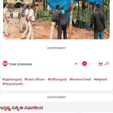
ADVERTISEMENT
ಅ
ಅ
TEAM UDAYAVANI
#Uppinangady
#forest officers
#Belthangady
#Reserve Forest
#elephant
#Periyashanthi
ADVERTISEMENT
ಇನ್ನಷ್ಟು ಸುದ್ದಿ ಈ ವಿಭಾಗದಿಂದ