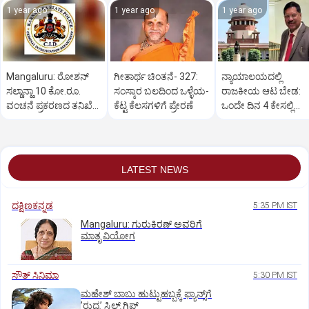
1 year ago
1 year ago
1 year ago
Mangaluru: ರೋಶನ್‌
ಗೀತಾರ್ಥ ಚಿಂತನೆ- 327:
ನ್ಯಾಯಾಲಯದಲ್ಲಿ
ಸಲ್ಡಾನ್ಹಾ 10 ಕೋ.ರೂ.
ಸಂಸ್ಕಾರ ಬಲದಿಂದ ಒಳ್ಳೆಯ-
ರಾಜಕೀಯ ಆಟ ಬೇಡ:
ವಂಚನೆ ಪ್ರಕರಣದ ತನಿಖೆ
ಕೆಟ್ಟ ಕೆಲಸಗಳಿಗೆ ಪ್ರೇರಣೆ
ಒಂದೇ ದಿನ 4 ಕೇಸಲ್ಲಿ
ಸಿಐಡಿಗೆ ವರ್ಗ
ಸುಪ್ರೀಂಕೋರ್ಟ್‌ ಅಭಿಮ
LATEST NEWS
ದಕ್ಷಿಣಕನ್ನಡ
5:35 PM IST
Mangaluru: ಗುರುಕಿರಣ್ ಅವರಿಗೆ
ಮಾತೃ ವಿಯೋಗ
ಸೌತ್‌ ಸಿನಿಮಾ
5:30 PM IST
ಮಹೇಶ್‌ ಬಾಬು ಹುಟ್ಟುಹಬ್ಬಕ್ಕೆ ಫ್ಯಾನ್ಸ್‌ಗೆ
ʼರುದ್ರʼ ಸ್ಟಿಲ್ಸ್‌ ಗಿಫ್ಟ್