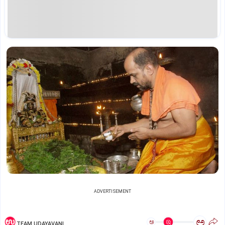
ADVERTISEMENT
ಅ
ಅ
TEAM UDAYAVANI