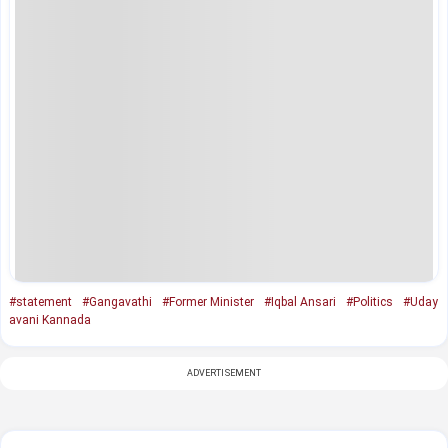
#statement
#Gangavathi
#Former Minister
#Iqbal Ansari
#Politics
#Uday
avani Kannada
ADVERTISEMENT