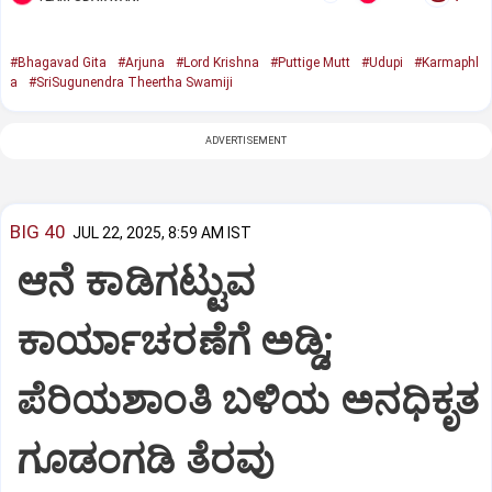
#Bhagavad Gita
#Arjuna
#Lord Krishna
#Puttige Mutt
#Udupi
#Karmaphl
a
#SriSugunendra Theertha Swamiji
ADVERTISEMENT
BIG 40
JUL 22, 2025, 8:59 AM IST
ಆನೆ ಕಾಡಿಗಟ್ಟುವ
ಕಾರ್ಯಾಚರಣೆಗೆ ಅಡ್ಡಿ;
ಪೆರಿಯಶಾಂತಿ ಬಳಿಯ ಅನಧಿಕೃತ
ಗೂಡಂಗಡಿ ತೆರವು