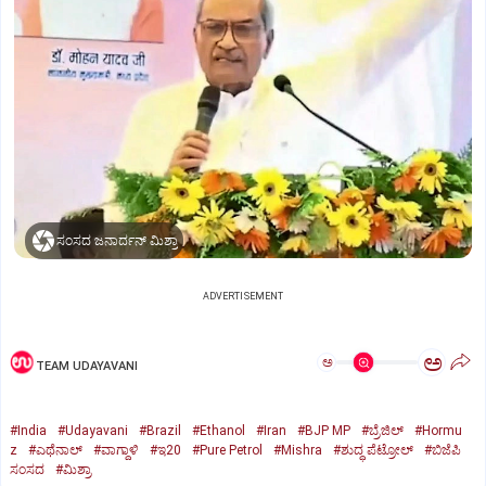
ಸಂಸದ ಜನಾರ್ದನ್‌ ಮಿಶ್ರಾ
ADVERTISEMENT
ಅ
ಅ
TEAM UDAYAVANI
#India
#Udayavani
#Brazil
#Ethanol
#Iran
#BJP MP
#ಬ್ರೆಜಿಲ್‌
#Hormu
z
#ಎಥೆನಾಲ್‌
#ವಾಗ್ದಾಳಿ
#ಇ20
#Pure Petrol
#Mishra
#ಶುದ್ಧ ಪೆಟ್ರೋಲ್‌
#ಬಿಜೆಪಿ
ಸಂಸದ
#ಮಿಶ್ರಾ