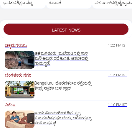
ಭಾರತದ ಶಿಕ್ಷಣ ವೆಚ್ಚ
ತಪಾಸಣೆ
ಪ.ಬಂಗಾಳದಲ್ಲಿ ಹೈಡ್ರಾಮಾ
LATEST NEWS
ಚಿಕ್ಕಮಗಳೂರು
1:22 PM IST
ಚಿಕ್ಕಮಗಳೂರು: ಮಲೆನಾಡಿನಲ್ಲಿ ಗಾಳಿ
ಮಳೆ ಅಬ್ಬರ; ಧರೆ ಕುಸಿತ, ಆತಂಕದಲ್ಲಿ
ಗ್ರಾಮಸ್ಥರು
ಬೆಂಗಳೂರು ನಗರ
1:12 PM IST
Bengaluru: ಹೊರವರ್ತುಲ ರಸ್ತೆಯಲ್ಲಿ
ಶೀಘ್ರ ಸ್ಮಾರ್ಟ್‌ ಬಸ್‌ ಸ್ಟಾಪ್‌
ವಿಶೇಷ
1:10 PM IST
ಇಂದು ಸೋಮಾರಿಗಳ ದಿನ: ಸ್ವಲ್ಪ
ಸೋಮಾರಿತನವೂ ಬೇಕು, ಆರೋಗ್ಯಕ್ಕೂ,
ಸಂತೋಷಕ್ಕೂ!