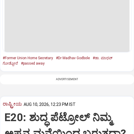
#Former Union Home Secretary
#Dr Madhav Godbole
#ಡಾ. ಮಾಧವ್
ಗೋಡ್ಬೋಲೆ
#passed away
ADVERTISEMENT
ರಾಷ್ಟ್ರೀಯ
AUG 10, 2026, 12:23 PM IST
E20: ಶುದ್ಧ ಪೆಟ್ರೋಲ್ ನಿಮ್ಮ
ಅಪ್ಪನ ಮನೆಯಿಂದ ಬರುತ್ತದಾ?