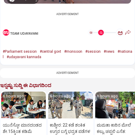
ADVERTISEMENT
ಅ
ಅ
TEAM UDAYAVANI
#Parliament session
#central govt
#monsoon
#session
#news
#nationa
l
#udayavani kannada
ADVERTISEMENT
ಇನ್ನಷ್ಟು ಸುದ್ದಿ ಈ ವಿಭಾಗದಿಂದ
6 hours ago
6 hours ago
6 hours ago
ಯುನೆಸ್ಕೋ ಮಾನದಂಡದ
ಕಾಶ್ಮೀರ: 22 ಕಡೆ ಶಂಕಿತ
ಮಮತಾ ಕಾರಿನ ಮೇಲೆ
ಶೇ.15ಕ್ಕಿಂತ ಕಡಿಮೆ
ಉಗ್ರರ ಬಗ್ಗೆ ಭದ್ರತ ಪಡೆಗಳ
ಕಲ್ಲು, ಚಪ್ಪಲಿ ಎಸೆತ: