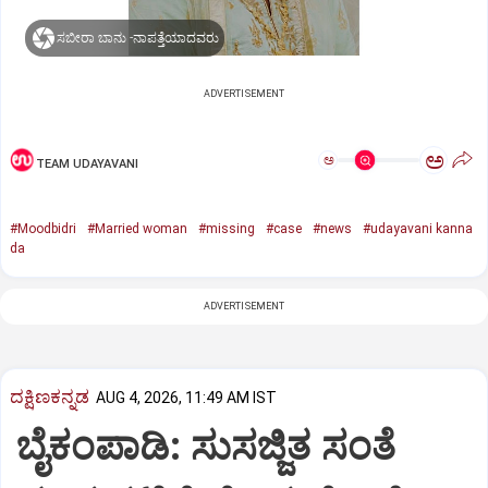
ಸಬೀರಾ ಬಾನು -ನಾಪತ್ತೆಯಾದವರು
ADVERTISEMENT
ಅ
ಅ
TEAM UDAYAVANI
#Moodbidri
#Married woman
#missing
#case
#news
#udayavani kanna
da
ADVERTISEMENT
ದಕ್ಷಿಣಕನ್ನಡ
AUG 4, 2026, 11:49 AM IST
ಬೈಕಂಪಾಡಿ: ಸುಸಜ್ಜಿತ ಸಂತೆ