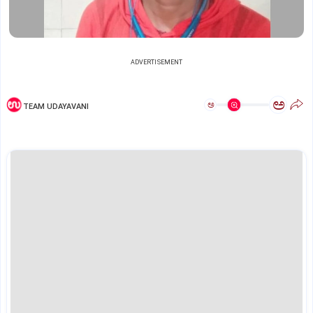
ADVERTISEMENT
ಅ
ಅ
TEAM UDAYAVANI