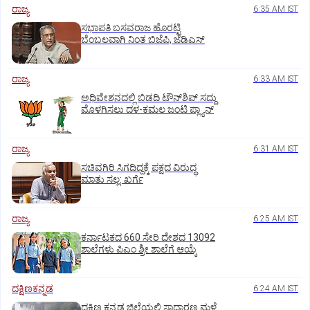
ರಾಜ್ಯ
6:35 AM IST
ಸಭಾಪತಿ ಬಸವರಾಜ ಹೊರಟ್ಟಿ
ಬೆಂಬಲವಾಗಿ ನಿಂತ ಬಿಜೆಪಿ, ಜೆಡಿಎಸ್
ರಾಜ್ಯ
6:33 AM IST
ಅಧಿವೇಶನದಲ್ಲಿ ಬಿಡದಿ ಟೌನ್‌ಶಿಪ್‌ ಸದ್ದು
ಮೊಳಗಿಸಲು ದಳ-ಕಮಲ ಜಂಟಿ ಪ್ಲ್ಯಾನ್‌
ರಾಜ್ಯ
6:31 AM IST
ಸಚಿವಗಿರಿ ಸಿಗದಿದ್ದಕ್ಕೆ ಪಕ್ಷದ ವಿರುದ್ಧ
ಮಾತು ಸಲ್ಲ: ಖರ್ಗೆ
ರಾಜ್ಯ
6:25 AM IST
ಕರ್ನಾಟಕದ 660 ಸೇರಿ ದೇಶದ 13092
ಶಾಲೆಗಳು ಪಿಎಂ ಶ್ರೀ ಶಾಲೆಗೆ ಆಯ್ಕೆ
ದಕ್ಷಿಣಕನ್ನಡ
6:24 AM IST
ದಕ್ಷಿಣ ಕನ್ನಡ ಜಿಲ್ಲೆಯಲ್ಲಿ ಸಾಧಾರಣ ಮಳೆ