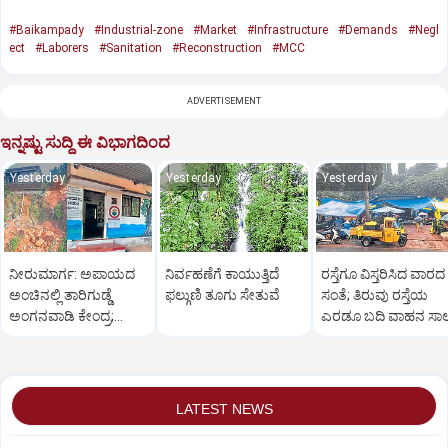
#Baikampady
#Industrial-zone
#Market
#Infrastructure
#Demands
#Negl
ect
#Laborers
#Sanitation
#Reconstruction
#MCC
ADVERTISEMENT
ಇನ್ನಷ್ಟು ಸುದ್ದಿ ಈ ವಿಭಾಗದಿಂದ
Yesterday
Yesterday
Yesterday
ನೀರುಮಾರ್ಗ: ಅಪಾಯದ
ನಿರ್ವಹಣೆಗೆ ಕಾಯುತ್ತಿದೆ
ರಸ್ತೆಗೂ ವಿಸ್ತರಿಸಿದ ವಾರದ
ಅಂಚಿನಲ್ಲಿ ತಾರಿಗುಡ್ಡೆ
ಫಲ್ಗುಣಿ ತೂಗು ಸೇತುವೆ
ಸಂತೆ; ತಿರುವು ರಸ್ತೆಯ
ಅಂಗನವಾಡಿ ಕೇಂದ್ರ;
ಎರಡೂ ಬದಿ ವಾಹನ ಸಾ
ತಡೆಗೋಡೆ ನಿರ್ಮಾಣಕ್ಕೆ
ಮನವಿ
LATEST NEWS