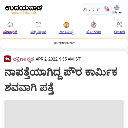
UV
English
E-Paper
ಮುಖಪುಟ
ಸುದ್ದಿ ವಿಭಾಗ
ದಿನ ಭವಿಷ್ಯ
ಹೊಂಗಿರಣ
Search
ADVERTISEMENT
ದಕ್ಷಿಣಕನ್ನಡ
APR 2, 2022, 9:55 AM IST
ನಾಪತ್ತೆಯಾಗಿದ್ದ ಪೌರ ಕಾರ್ಮಿಕ
ಶವವಾಗಿ ಪತ್ತೆ