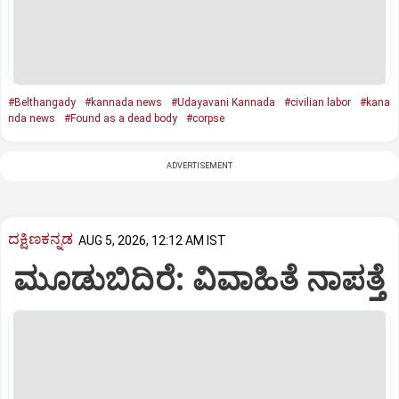
#Belthangady
#kannada news
#Udayavani Kannada
#civilian labor
#kana
nda news
#Found as a dead body
#corpse
ADVERTISEMENT
ದಕ್ಷಿಣಕನ್ನಡ
AUG 5, 2026, 12:12 AM IST
ಮೂಡುಬಿದಿರೆ: ವಿವಾಹಿತೆ ನಾಪತ್ತೆ