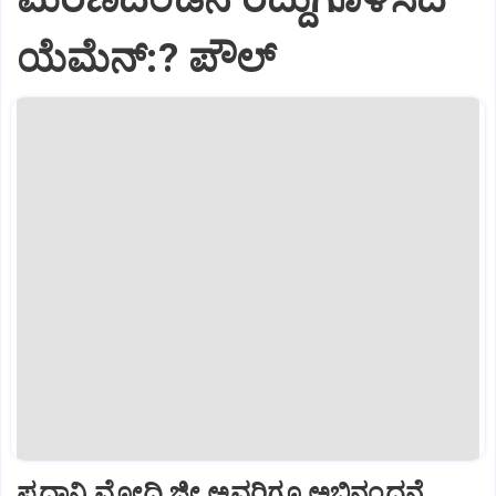
ಯೆಮೆನ್:? ಪೌಲ್
ಪ್ರಧಾನಿ ಮೋದಿ ಜೀ ಅವರಿಗೂ ಅಭಿನಂದನೆ