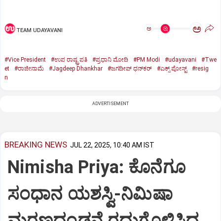
ಅ
ಅ
TEAM UDAYAVANI
#Vice President
#ಉಪ ರಾಷ್ಟ್ರಪತಿ
#ಪ್ರಧಾನಿ ಮೋದಿ
#PM Modi
#udayavani
#Twe
et
#ರಾಜೀನಾಮೆ
#Jagdeep Dhankhar
#ಜಗದೀಪ್‌ ಧನ್‌ಕರ್‌
#ಎಕ್ಸ್‌ ಪೋಸ್ಟ್
#resig
n
ADVERTISEMENT
BREAKING NEWS
JUL 22, 2025, 10:40 AM IST
Nimisha Priya: ಕೊನೆಗೂ
ಸಂಧಾನ ಯಶಸ್ವಿ-ನಿಮಿಷಾ
ಮರಣದಂಡನೆ ರದ್ದುಗೊಳಿಸಿದ