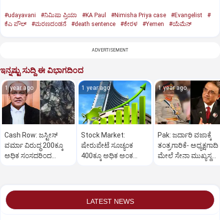
#udayavani
#ನಿಮಿಷಾ ಪ್ರಿಯಾ
#KA Paul
#Nimisha Priya case
#Evangelist
#
ಕೆಎ ಪೌಲ್
#ಮರಣದಂಡನೆ
#death sentence
#ಕೇರಳ
#Yemen
#ಯೆಮೆನ್‌
ADVERTISEMENT
ಇನ್ನಷ್ಟು ಸುದ್ದಿ ಈ ವಿಭಾಗದಿಂದ
1 year ago
1 year ago
1 year ago
Cash Row: ಜಸ್ಟೀಸ್‌
Stock Market:
Pak: ಜರ್ದಾರಿ ವಜಾಕ್ಕೆ
ವರ್ಮಾ ವಿರುದ್ಧ 200ಕ್ಕೂ
ಷೇರುಪೇಟೆ ಸೂಚ್ಯಂಕ
ತಂತ್ರಗಾರಿಕೆ- ಅಧ್ಯಕ್ಷಗಾದಿ
ಅಧಿಕ ಸಂಸದರಿಂದ
400ಕ್ಕೂ ಅಧಿಕ ಅಂಕ
ಮೇಲೆ ಸೇನಾ ಮುಖ್ಯಸ್ಥ
ಮಹಾಭಿಯೋಗಕ್ಕೆ
ಜಿಗಿತ-ದಿನಾಂತ್ಯದ
ಮುನೀರ್ ಚಿತ್ತ!
ಕೋರಿಕೆ…
ವಹಿವಾಟು ಅಂತ್ಯ
LATEST NEWS