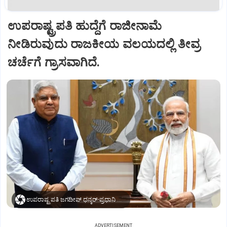
ಉಪರಾಷ್ಟ್ರಪತಿ ಹುದ್ದೆಗೆ ರಾಜೀನಾಮೆ
ನೀಡಿರುವುದು ರಾಜಕೀಯ ವಲಯದಲ್ಲಿ ತೀವ್ರ
ಚರ್ಚೆಗೆ ಗ್ರಾಸವಾಗಿದೆ.
ಉಪರಾಷ್ಟ್ರಪತಿ ಜಗದೀಪ್‌ ಧನ್ಕರ್-ಪ್ರಧಾನಿ ಮೋದಿ
ADVERTISEMENT