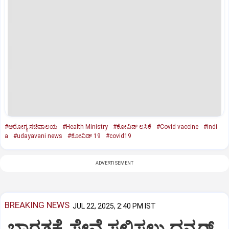
#ಆರೋಗ್ಯ ಸಚಿವಾಲಯ
#Health Ministry
#ಕೋವಿಡ್ ಲಸಿಕೆ
#Covid vaccine
#indi
a
#udayavani news
#ಕೋವಿಡ್ 19
#covid19
ADVERTISEMENT
BREAKING NEWS
JUL 22, 2025, 2:40 PM IST
ಭಾರತಕ್ಕೆ ಸೇವೆ ಸಲ್ಲಿಸಲು ಧನ್ಕರ್‌