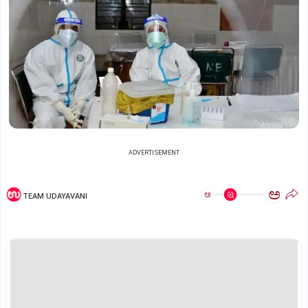
ADVERTISEMENT
ಅ
ಅ
TEAM UDAYAVANI