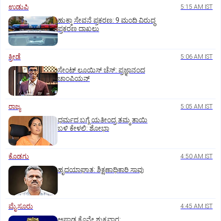
ಉಡುಪಿ
5:15 AM IST
ಹುಕ್ಕಾ ಸೇವನೆ ಪ್ರಕರಣ: 9 ಮಂದಿ ವಿರುದ್ಧ
ಪ್ರಕರಣ ದಾಖಲು
ಕ್ರೀಡೆ
5:06 AM IST
ಸೇಂಟ್‌ ಲೂಯಿಸ್‌ ಚೆಸ್‌: ಪ್ರಜ್ಞಾನಂದ
ಚಾಂಪಿಯನ್‌
ರಾಜ್ಯ
5:05 AM IST
ಧರ್ಮದ ಬಗ್ಗೆ ಯತೀಂದ್ರ ತಮ್ಮ ತಾಯಿ
ಬಳಿ ಕೇಳಲಿ: ಶೋಭಾ
ಕೊಡಗು
4:50 AM IST
ಹೃದಯಾಘಾತ: ಶಿಕ್ಷಣಾಧಿಕಾರಿ ಸಾವು
ಮೈಸೂರು
4:45 AM IST
ಆಷಾಢ ಕೊನೇ ಶುಕ್ರವಾರ: