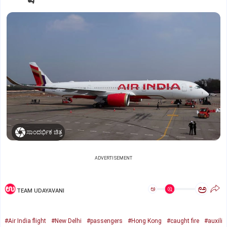
ಸಾಂದರ್ಭಿಕ ಚಿತ್ರ
ADVERTISEMENT
ಅ
ಅ
TEAM UDAYAVANI
#Air India flight
#New Delhi
#passengers
#Hong Kong
#caught fire
#auxili