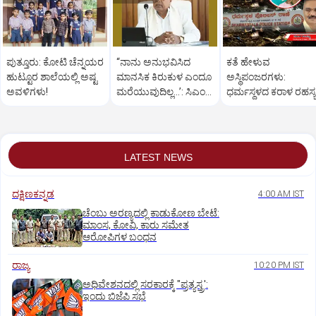
ಪುತ್ತೂರು: ಕೋಟಿ ಚೆನ್ನಯರ
“ನಾನು ಅನುಭವಿಸಿದ
ಕತೆ ಹೇಳುವ
ಹುಟ್ಟೂರ ಶಾಲೆಯಲ್ಲಿ ಅಷ್ಟ
ಮಾನಸಿಕ ಕಿರುಕುಳ ಎಂದೂ
ಅಸ್ಥಿಪಂಜರಗಳು:
ಅವಳಿಗಳು!
ಮರೆಯುವುದಿಲ್ಲ…’: ಸಿಎಂ
ಧರ್ಮಸ್ಥಳದ‌ ಕರಾಳ ರಹಸ್ಯ
ಸಿದ್ದರಾಮಯ್ಯ
ತೆರೆದಿಡಲಿದೆಯೇ ಡಿಎನ್
ಪರೀಕ್ಷೆ?
LATEST NEWS
ದಕ್ಷಿಣಕನ್ನಡ
4:00 AM IST
ಚೆಂಬು ಅರಣ್ಯದಲ್ಲಿ ಕಾಡುಕೋಣ ಬೇಟೆ:
ಮಾಂಸ, ಕೋವಿ, ಕಾರು ಸಮೇತ
ಆರೋಪಿಗಳ ಬಂಧನ
ರಾಜ್ಯ
10:20 PM IST
ಅಧಿವೇಶನದಲ್ಲಿ ಸರಕಾರಕ್ಕೆ "ಪ್ರತ್ಯಸ್ತ್ರ':
ಇಂದು ಬಿಜೆಪಿ ಸಭೆ