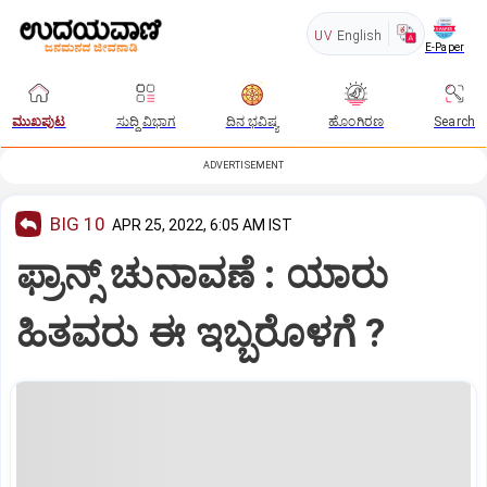
UV
English
E-Paper
ಮುಖಪುಟ
ಸುದ್ದಿ ವಿಭಾಗ
ದಿನ ಭವಿಷ್ಯ
ಹೊಂಗಿರಣ
Search
ADVERTISEMENT
BIG 10
APR 25, 2022, 6:05 AM IST
ಫ್ರಾನ್ಸ್‌ ಚುನಾವಣೆ : ಯಾರು
ಹಿತವರು ಈ ಇಬ್ಬರೊಳಗೆ ?