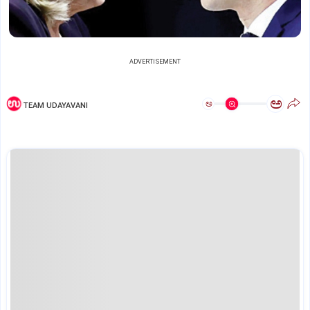
ADVERTISEMENT
ಅ
ಅ
TEAM UDAYAVANI