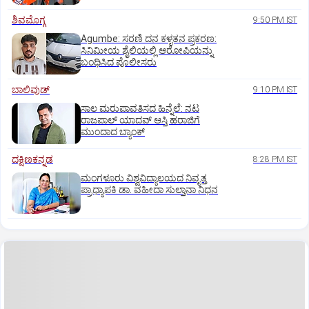
ಶಿವಮೊಗ್ಗ
9:50 PM IST
Agumbe: ಸರಣಿ ದನ ಕಳ್ಳತನ ಪ್ರಕರಣ:
ಸಿನಿಮೀಯ ಶೈಲಿಯಲ್ಲಿ ಆರೋಪಿಯನ್ನು
ಬಂಧಿಸಿದ ಪೊಲೀಸರು
ಬಾಲಿವುಡ್‌
9:10 PM IST
ಸಾಲ ಮರುಪಾವತಿಸದ ಹಿನ್ನೆಲೆ: ನಟ
ರಾಜಪಾಲ್ ಯಾದವ್‌ ಆಸ್ತಿ ಹರಾಜಿಗೆ
ಮುಂದಾದ ಬ್ಯಾಂಕ್
ದಕ್ಷಿಣಕನ್ನಡ
8:28 PM IST
ಮಂಗಳೂರು ವಿಶ್ವವಿದ್ಯಾಲಯದ ನಿವೃತ್ತ
ಪ್ರಾಧ್ಯಾಪಕಿ ಡಾ. ವಹೀದಾ ಸುಲ್ತಾನಾ ನಿಧನ