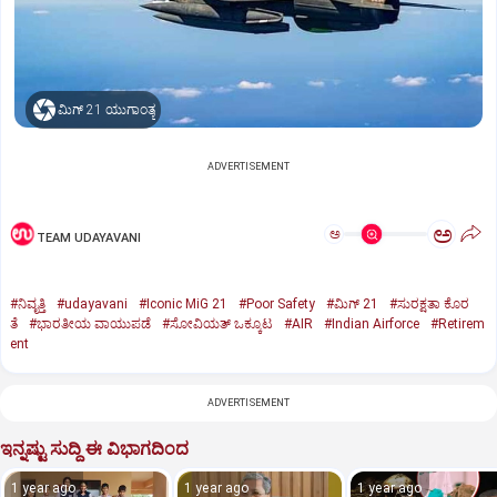
ಮಿಗ್‌ 21 ಯುಗಾಂತ್ಯ
ADVERTISEMENT
ಅ
ಅ
TEAM UDAYAVANI
#ನಿವೃತ್ತಿ
#udayavani
#Iconic MiG 21
#Poor Safety
#ಮಿಗ್‌ 21
#ಸುರಕ್ಷತಾ ಕೊರ
ತೆ
#ಭಾರತೀಯ ವಾಯುಪಡೆ
#ಸೋವಿಯತ್‌ ಒಕ್ಕೂಟ
#AIR
#Indian Airforce
#Retirem
ent
ADVERTISEMENT
ಇನ್ನಷ್ಟು ಸುದ್ದಿ ಈ ವಿಭಾಗದಿಂದ
1 year ago
1 year ago
1 year ago