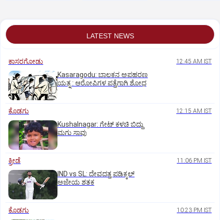
ಖಾದರ್
ಪ್ರಿಯಾ ಒತ್ತಾಯ
ಡಿಸೋಜಾ ಶ್ಲಾಘನೆ
LATEST NEWS
ಕಾಸರಗೋಡು
12:45 AM IST
Kasaragodu: ಬಾಲಕನ ಅಪಹರಣ
ಯತ್ನ : ಆರೋಪಿಗಳ ಪತ್ತೆಗಾಗಿ ಶೋಧ
ಕೊಡಗು
12:15 AM IST
Kushalnagar: ಗೇಟ್ ಕಳಚಿ ಬಿದ್ದು
ಮಗು ಸಾವು
ಕ್ರೀಡೆ
11:06 PM IST
IND vs SL: ದೇವದತ್ತ ಪಡಿಕ್ಕಲ್‌
ಅಜೇಯ ಶತಕ
ಕೊಡಗು
10:23 PM IST