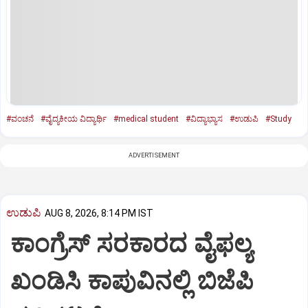
#ವಂಚನೆ
#ವೈದ್ಯಕೀಯ ವಿದ್ಯಾರ್ಥಿ
#medical student
#ವಿದ್ಯಾಭ್ಯಾಸ
#ಉಡುಪಿ
#Study
ADVERTISEMENT
ಉಡುಪಿ
AUG 8, 2026, 8:14 PM IST
ಕಾಂಗ್ರೆಸ್ ಸರಕಾರದ ವೈಫಲ್ಯ
ಖಂಡಿಸಿ ಕಾಪುವಿನಲ್ಲಿ ಬಿಜೆಪಿ