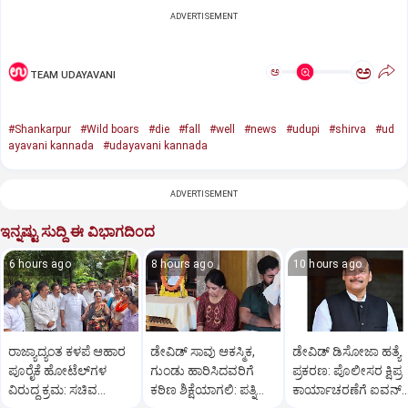
ADVERTISEMENT
ಅ
ಅ
TEAM UDAYAVANI
#Shankarpur
#Wild boars
#die
#fall
#well
#news
#udupi
#shirva
#ud
ayavani kannada
#udayavani kannada
ADVERTISEMENT
ಇನ್ನಷ್ಟು ಸುದ್ದಿ ಈ ವಿಭಾಗದಿಂದ
6 hours ago
8 hours ago
10 hours ago
ರಾಜ್ಯಾದ್ಯಂತ ಕಳಪೆ ಆಹಾರ
ಡೇವಿಡ್ ಸಾವು ಆಕಸ್ಮಿಕ,
ಡೇವಿಡ್ ಡಿಸೋಜಾ ಹತ್ಯೆ
ಪೂರೈಕೆ ಹೋಟೆಲ್‌ಗಳ
ಗುಂಡು ಹಾರಿಸಿದವರಿಗೆ
ಪ್ರಕರಣ: ಪೊಲೀಸರ ಕ್ಷಿಪ್ರ
ವಿರುದ್ಧ ಕ್ರಮ: ಸಚಿವ
ಕಠಿಣ ಶಿಕ್ಷೆಯಾಗಲಿ: ಪತ್ನಿ
ಕಾರ್ಯಾಚರಣೆಗೆ ಐವನ್