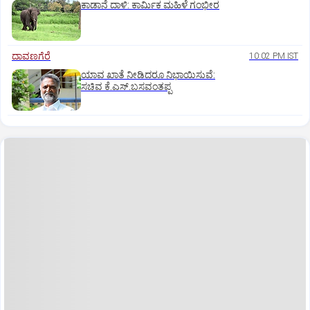
ಕಾಡಾನೆ ದಾಳಿ: ಕಾರ್ಮಿಕ ಮಹಿಳೆ ಗಂಭೀರ
ದಾವಣಗೆರೆ
10:02 PM IST
ಯಾವ ಖಾತೆ ನೀಡಿದರೂ ನಿಭಾಯಿಸುವೆ:
ಸಚಿವ ಕೆ.ಎಸ್.ಬಸವಂತಪ್ಪ