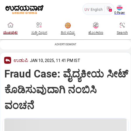
UV
English
E-Paper
ಮುಖಪುಟ
ಸುದ್ದಿ ವಿಭಾಗ
ದಿನ ಭವಿಷ್ಯ
ಹೊಂಗಿರಣ
Search
ADVERTISEMENT
ಉಡುಪಿ
JAN 10, 2025, 11:41 PM IST
Fraud Case: ವೈದ್ಯಕೀಯ ಸೀಟ್‌
ಕೊಡಿಸುವುದಾಗಿ ನಂಬಿಸಿ
ವಂಚನೆ