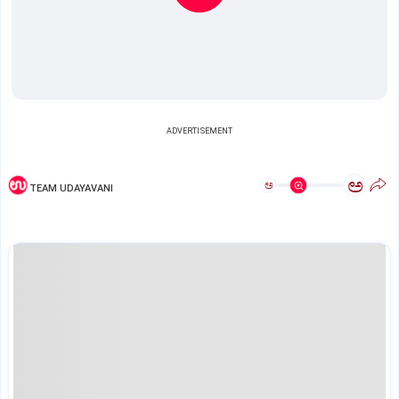
ADVERTISEMENT
ಅ
ಅ
TEAM UDAYAVANI