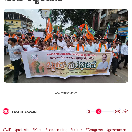
ADVERTISEMENT
ಅ
ಅ
TEAM UDAYAVANI
#BJP
#protests
#Kapu
#condemning
#failure
#Congress
#governmen