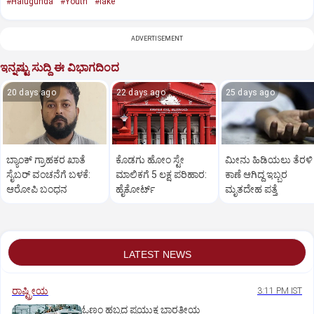
#Halugunda
#Youth
#lake
ADVERTISEMENT
ಇನ್ನಷ್ಟು ಸುದ್ದಿ ಈ ವಿಭಾಗದಿಂದ
20 days ago
22 days ago
25 days ago
ಬ್ಯಾಂಕ್ ಗ್ರಾಹಕರ ಖಾತೆ
ಕೊಡಗು ಹೋಂ ಸ್ಟೇ
ಮೀನು ಹಿಡಿಯಲು ತೆರಳಿ
ಸೈಬರ್ ವಂಚನೆಗೆ ಬಳಕೆ:
ಮಾಲಿಕಗೆ 5 ಲಕ್ಷ ಪರಿಹಾರ:
ಕಾಣೆ ಆಗಿದ್ದ ಇಬ್ಬರ
ಆರೋಪಿ ಬಂಧನ
ಹೈಕೋರ್ಟ್
ಮೃತದೇಹ ಪತ್ತೆ
LATEST NEWS
ರಾಷ್ಟ್ರೀಯ
3:11 PM IST
ಓಣಂ ಹಬ್ಬದ ಪ್ರಯುಕ್ತ ಭಾರತೀಯ