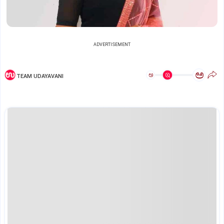
ADVERTISEMENT
ಅ
ಅ
TEAM UDAYAVANI