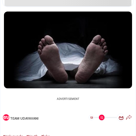
ADVERTISEMENT
ಅ
ಅ
TEAM UDAYAVANI