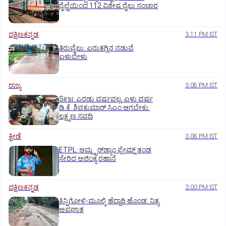
ರೈಲ್ವೆಯಿಂದ 112 ವಿಶೇಷ ರೈಲು ಸಂಚಾರ
ದಕ್ಷಿಣಕನ್ನಡ
3:11 PM IST
ತಿರುವೈಲು: ಏರುತಗ್ಗಿನ ನಡುವೆ
ಏಳುಬೀಳು
ರಾಜ್ಯ
3:08 PM IST
Sirsi: ಎರಡು ವರ್ಷವಲ್ಲ, ಏಳು ವರ್ಷ
ಡಿ.ಕೆ. ಶಿವಕುಮಾರ್ ಸಿಎಂ ಆಗಬೇಕು:
ಲಕ್ಷ್ಮಣ ಸವದಿ
ಕ್ರೀಡೆ
3:08 PM IST
ETPL: ಆಮ್ಸ್ಟರ್‌ಡ್ಯಾಂ ಫ್ಲೇಮ್ಸ್‌ ತಂಡ
ಸೇರಿದ ಅಜಿಂಕ್ಯ ರಹಾನೆ
ದಕ್ಷಿಣಕನ್ನಡ
3:00 PM IST
ಕಿನ್ನಿಗೋಳಿ-ಮೂಲ್ಕಿ ಹೆದ್ದಾರಿ ಹೊಂಡ: ನಿತ್ಯ
ಅಪಘಾತ