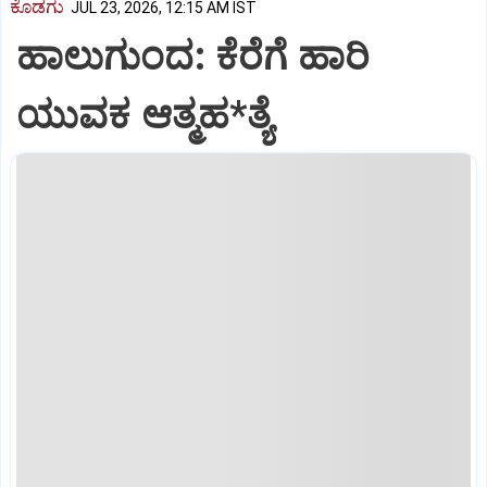
ಕೊಡಗು
JUL 23, 2026, 12:15 AM IST
ಹಾಲುಗುಂದ: ಕೆರೆಗೆ ಹಾರಿ
ಯುವಕ ಆತ್ಮಹ*ತ್ಯೆ