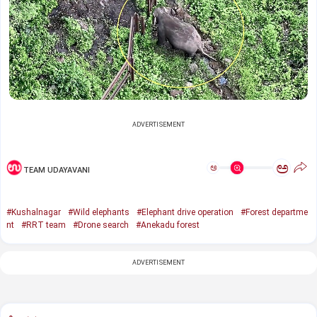
ADVERTISEMENT
ಅ
ಅ
TEAM UDAYAVANI
#Kushalnagar
#Wild elephants
#Elephant drive operation
#Forest departme
nt
#RRT team
#Drone search
#Anekadu forest
ADVERTISEMENT