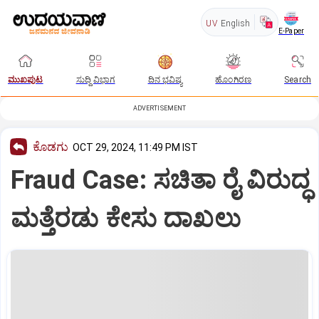
UV
English
E-Paper
ಮುಖಪುಟ
ಸುದ್ದಿ ವಿಭಾಗ
ದಿನ ಭವಿಷ್ಯ
ಹೊಂಗಿರಣ
Search
ADVERTISEMENT
ಕೊಡಗು
OCT 29, 2024, 11:49 PM IST
Fraud Case: ಸಚಿತಾ ರೈ ವಿರುದ್ಧ
ಮತ್ತೆರಡು ಕೇಸು ದಾಖಲು