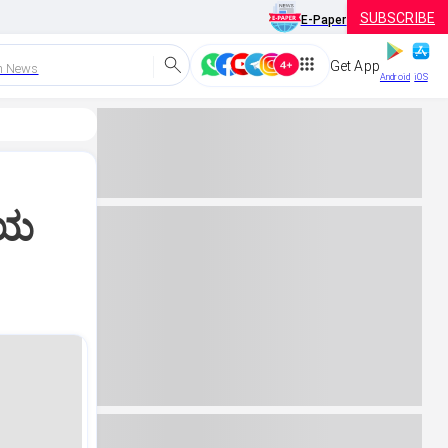
SUBSCRIBE
E-Paper
Get App
h News
Android
iOS
ಿಯ