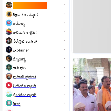
ಇಸ್ರೇಲ್- ಇರಾನ್‌ ಯುದ್ಧ
ಶಿಕ್ಷಣ / ಉದ್ಯೋಗ
ಆರೋಗ್ಯ
ಅನಿವಾಸಿ ಕನ್ನಡಿಗ
ಸೆಲೆಬ್ರಿಟಿ ಕಾರ್ನರ್‌
Explainer
ಜ್ಯೋತಿಷ್ಯ
ರಾಶಿ ಫಲ
ಪುಟಾಣಿ ಪ್ರಪಂಚ
ವೀಡಿಯೊ ಗ್ಯಾಲರಿ
ಫೋಟೋ ಗ್ಯಾಲರಿ
ರೀಲ್ಸ್