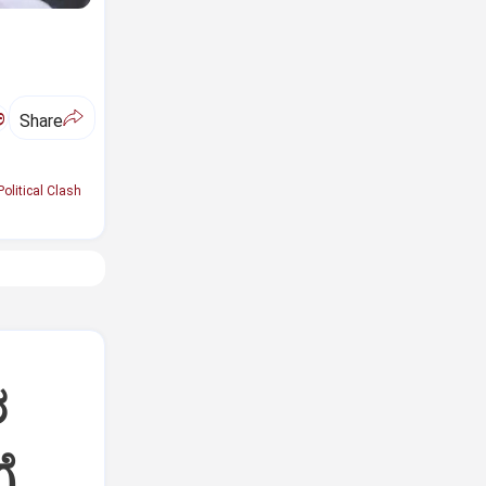
ಅ
Share
Political Clash
ರ
ೆ