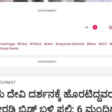
ADVERTISEMENT
ಅ
hivamogga
#Police
#Politics
#news
#udayavani kannada
#News
#AICC
#
Range Gowda
ADVERTISEMENT
:12 PM IST
 ದೇವಿ ದರ್ಶನಕ್ಕೆ ಹೊರಟಿದ್ದವ
ಿ ಬ್ರಿಡ್ಜ್ ಬಳಿ ಪಲ್ಟಿ; 6 ಮಂದಿಗ