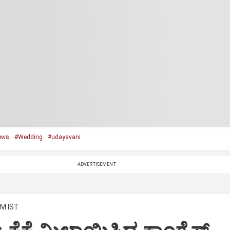
ews
#Wedding
#udayavani
ADVERTISEMENT
PM IST