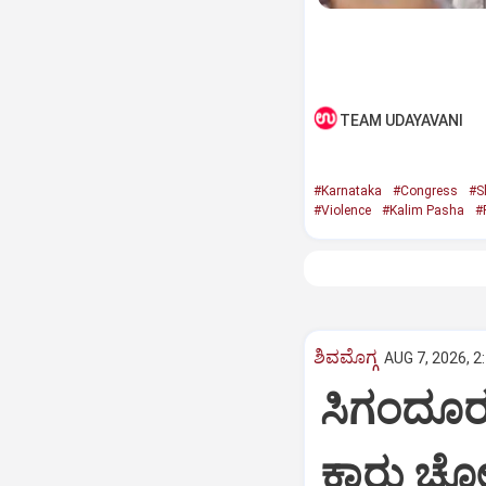
TEAM UDAYAVANI
#Karnataka
#Congress
#S
#Violence
#Kalim Pasha
#
ಶಿವಮೊಗ್ಗ
AUG 7, 2026, 2
ಸಿಗಂದೂರು
ಕಾರು ಚೋರಡ