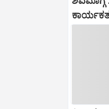
ಶಿವಮೊಗ್ಗ 
ಕಾರ್ಯಕರ್