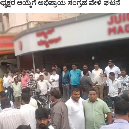
್ ಅಧ್ಯಕ್ಷರ ಆಯ್ಕೆಗೆ ಅಭಿಪ್ರಾಯ ಸಂಗ್ರಹ ವೇಳೆ ಘಟನೆ