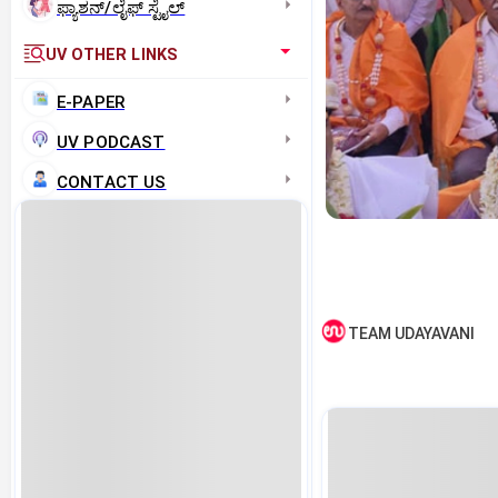
ಫ್ಯಾಶನ್/ಲೈಫ್‌ ಸ್ಟೈಲ್
UV OTHER LINKS
E-PAPER
UV PODCAST
CONTACT US
TEAM UDAYAVANI