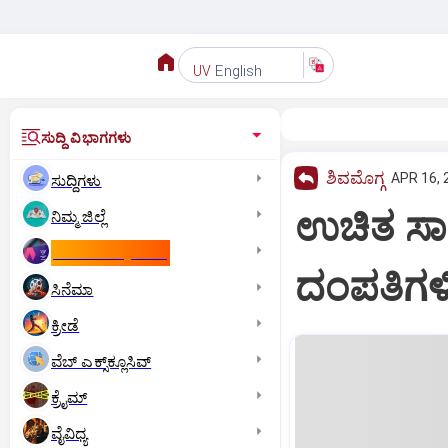
English
UV
ಸುದ್ದಿ ವಿಭಾಗಗಳು
ಶಿವಮೊಗ್ಗ
APR 16, 
ಸುದ್ದಿಗಳು
ಉಚಿತ ಸಾ
ನಿಮ್ಮ ಜಿಲ್ಲೆ
ಕಾಮನ್‌ ವೆಲ್ತ್‌ ಗೇಮ್ಸ್‌
ದಂಪತಿಗಳಿ
ಸಿನೆಮಾ
ಕ್ರೀಡೆ
ವೆಬ್ ಎಕ್ಸ್‌ಕ್ಲೂಸಿವ್
ಕ್ರೈಮ್
ವೈವಿಧ್ಯ