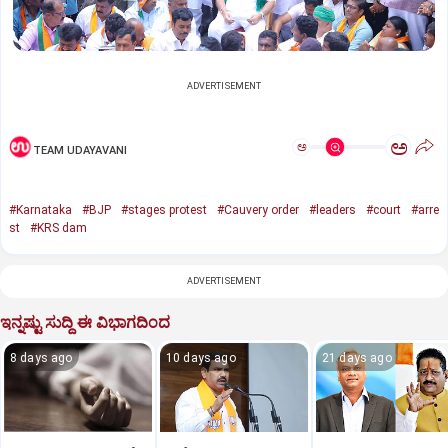
ADVERTISEMENT
ಅ
ಅ
TEAM UDAYAVANI
#Karnataka
#BJP
#stages protest
#Cauvery order
#leaders
#court
#arre
st
#KRS dam
ADVERTISEMENT
ಇನ್ನಷ್ಟು ಸುದ್ದಿ ಈ ವಿಭಾಗದಿಂದ
8 days ago
10 days ago
21 days ago