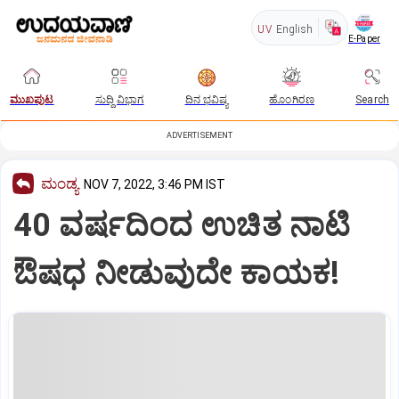
UV
English
E-Paper
ಮುಖಪುಟ
ಸುದ್ದಿ ವಿಭಾಗ
ದಿನ ಭವಿಷ್ಯ
ಹೊಂಗಿರಣ
Search
ADVERTISEMENT
ಮಂಡ್ಯ
NOV 7, 2022, 3:46 PM IST
40 ವರ್ಷದಿಂದ ಉಚಿತ ನಾಟಿ
ಔಷಧ ನೀಡುವುದೇ ಕಾಯಕ!