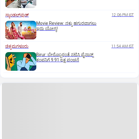
ಸ್ಯಾಂಡಲ್‌ವುಡ್‌
12:06 PM IST
Movie Review: ನಕ್ಕು ಹಗುರವಾಗಲು
ಇದು ಯೋಗ್ಯ!
ಚಿಕ್ಕಮಗಳೂರು
11:54 AM IST
Birur: ಬೇರೊಬ್ಬರಂತೆ ನಟಿಸಿ ಫೈನಾನ್ಸ್
ಕಂಪನಿಗೆ 9.91 ಲಕ್ಷ ವಂಚನೆ