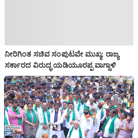
ನೀರಿಗಿಂತ ಸಚಿವ ಸಂಪುಟವೇ ಮುಖ್ಯ: ರಾಜ್ಯ
ಸರ್ಕಾರದ ವಿರುದ್ಧ ಯಡಿಯೂರಪ್ಪ ವಾಗ್ದಾಳಿ