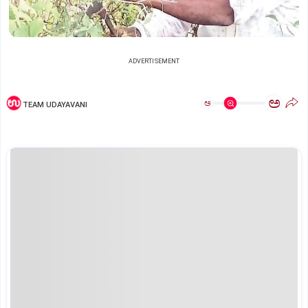
ADVERTISEMENT
ಅ
ಅ
TEAM UDAYAVANI