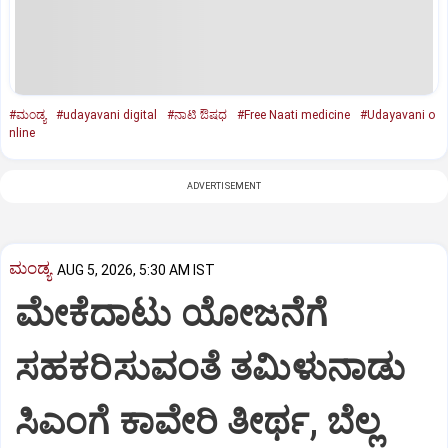
#ಮಂಡ್ಯ
#udayavani digital
#ನಾಟಿ ಔಷಧ
#Free Naati medicine
#Udayavani o
nline
ADVERTISEMENT
ಮಂಡ್ಯ
AUG 5, 2026, 5:30 AM IST
ಮೇಕೆದಾಟು ಯೋಜನೆಗೆ
ಸಹಕರಿಸುವಂತೆ ತಮಿಳುನಾಡು
ಸಿಎಂಗೆ ಕಾವೇರಿ ತೀರ್ಥ, ಬೆಲ್ಲ