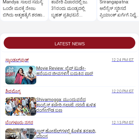
Mandya: ಸಾಲದ ಸಮಸ್ಯೆ:
ಕಾವೇರಿ ವಿಚಾರದಲ್ಲಿ ಜು.
Srirangapatna:
ಒಂದೇ ಮರಕ್ಕೆ ನೇಣು
31ರಂದು ಮಂಡ್ಯದಲ್ಲಿ
ಆರೆಸ್ಸೆಸ್‌ ಸ್ಮರಿಸದೆ
ಬಿಗಿದು ಆತ್ಮಹತ್ಯೆಗೆ ಶರಣಾದ
ಬೃಹತ್ ಪ್ರತಿಭಟನೆ:
ಪ್ರಿಯಾಂಕ್‌ ಖರ್ಗೆಗೆ ನಿದ್ದೆ
ದಂಪತಿ
ವಿಜಯೇಂದ್ರ
ಬರಲ್ಲ: ಯತ್ನಾಳ್‌
LATEST NEWS
ಸ್ಯಾಂಡಲ್‌ವುಡ್‌
12:24 PM IST
Movie Review: ಲೈಫ್‌ ಟುಡೇ-
ಹರೆಯದ ಜೀವಗಳಿಗೆ ಬದುಕಿನ ಪಾಠ!
ಶಿವಮೊಗ್ಗ
12:20 PM IST
Shivamogga: ಮುಂದುವರೆದ
ಕಾಂಗ್ರೆಸ್ ಕಚೇರಿ ಗಲಾಟೆ: ಧರಣಿ ಕುಳಿತ
ರಂಗೇಗೌಡ ಬಣ
ಬೆಂಗಳೂರು ನಗರ
12:13 PM IST
ಸ್ಟಾರ್‌ ಹೋಟೆಲ್‌ಗ‌ಳಲ್ಲಿ ಕೊಳೆತ ತರಕಾರಿ,
ಮಾಂಸ