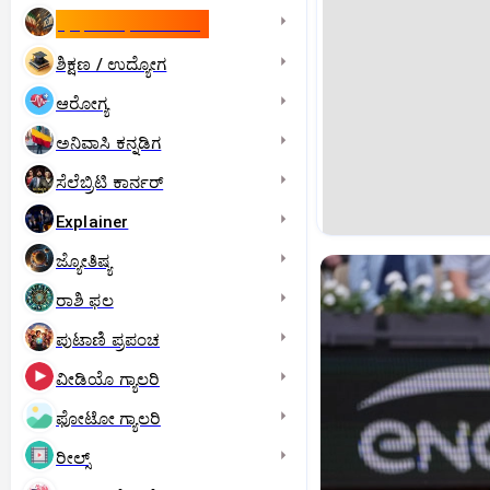
ಇಸ್ರೇಲ್- ಇರಾನ್‌ ಯುದ್ಧ
ಶಿಕ್ಷಣ / ಉದ್ಯೋಗ
ಆರೋಗ್ಯ
ಅನಿವಾಸಿ ಕನ್ನಡಿಗ
ಸೆಲೆಬ್ರಿಟಿ ಕಾರ್ನರ್‌
Explainer
ಜ್ಯೋತಿಷ್ಯ
ರಾಶಿ ಫಲ
ಪುಟಾಣಿ ಪ್ರಪಂಚ
ವೀಡಿಯೊ ಗ್ಯಾಲರಿ
ಫೋಟೋ ಗ್ಯಾಲರಿ
ರೀಲ್ಸ್