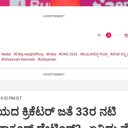
ADVERTISEMENT
ಅ
r Medal
#53kg weightlifting
#India
#CWG 2026
#ಕಾಮನ್‌ವೆಲ್ತ್ ಗೇಮ್ಸ್‌
#ವೇಟ್‌ ಲಿಫ್ಟಿಂ
#Udayavani Kannada
#Udayavani
ADVERTISEMENT
 4:35 PM IST
ದ ಕ್ರಿಕೆಟರ್‌ ಜತೆ 33ರ ನಟಿ