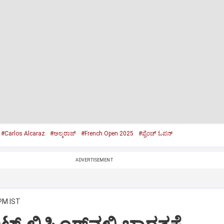
#Carlos Alcaraz
#ಅಲ್ಕರಾಜ್‌
#French Open 2025
#ಫ್ರೆಂಚ್‌ ಓಪನ್‌
ADVERTISEMENT
 PM IST