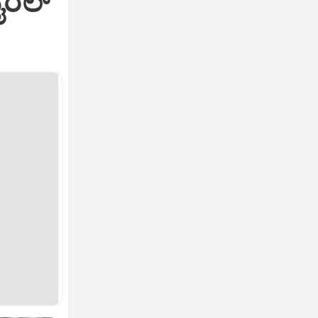
ೈರಲ್‌