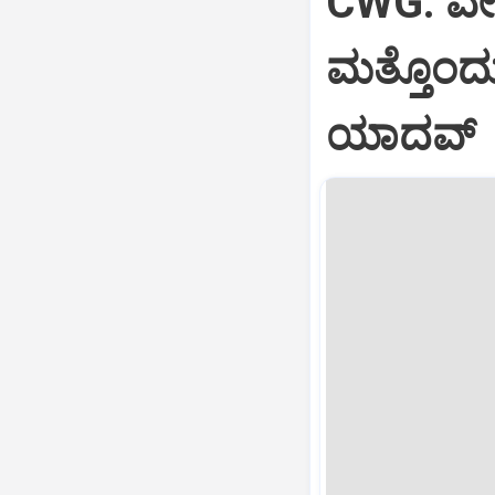
CWG: ವೇಟ್‌
ಮತ್ತೊಂದು ಪ
ಯಾದವ್