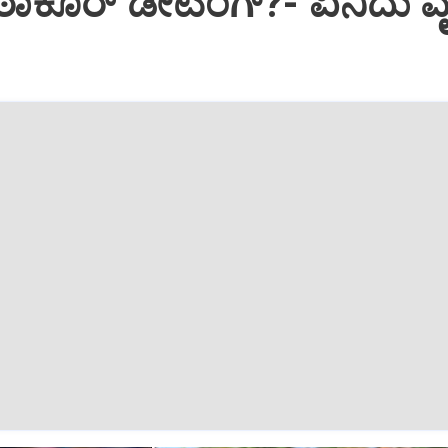
ಠಾಕೂರ್‌ ಡೇಟಿಂಗ್?-‌ ಏನಿದು ವ