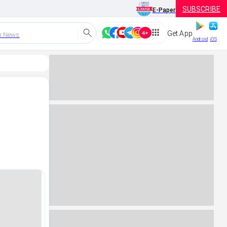
SUBSCRIBE
E-Paper
Get App
h News
Android
iOS