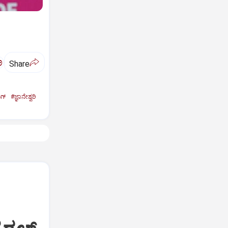
ಅ
Share
ಗ್‌
#ಜ್ಞಾನೇಶ್ವರಿ