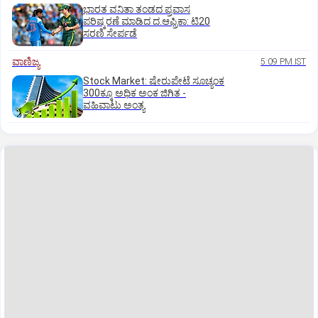
ಭಾರತ ವನಿತಾ ತಂಡದ ಪ್ರವಾಸ
ಪರಿಷ್ಕರಣೆ ಮಾಡಿದ ದ.ಆಫ್ರಿಕಾ: ಟಿ20
ಸರಣಿ ಸೇರ್ಪಡೆ
ವಾಣಿಜ್ಯ
5:09 PM IST
Stock Market: ಷೇರುಪೇಟೆ ಸೂಚ್ಯಂಕ
300ಕ್ಕೂ ಅಧಿಕ ಅಂಕ ಜಿಗಿತ -
ವಹಿವಾಟು ಅಂತ್ಯ