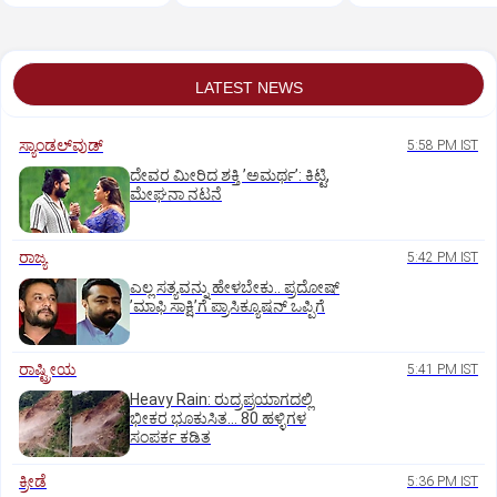
ಯಾವುದು ಗೊತ್ತೇ?
LATEST NEWS
ಸ್ಯಾಂಡಲ್‌ವುಡ್‌
5:58 PM IST
ದೇವರ ಮೀರಿದ ಶಕ್ತಿ ʼಅಮರ್ಥʼ: ಕಿಟ್ಟಿ,
ಮೇಘನಾ ನಟನೆ
ರಾಜ್ಯ
5:42 PM IST
ಎಲ್ಲ ಸತ್ಯವನ್ನು ಹೇಳಬೇಕು.. ಪ್ರದೋಷ್‌
ʼಮಾಫಿ ಸಾಕ್ಷಿʼಗೆ ಪ್ರಾಸಿಕ್ಯೂಷನ್ ಒಪ್ಪಿಗೆ
ರಾಷ್ಟ್ರೀಯ
5:41 PM IST
Heavy Rain: ರುದ್ರಪ್ರಯಾಗದಲ್ಲಿ
ಭೀಕರ ಭೂಕುಸಿತ... 80 ಹಳ್ಳಿಗಳ
ಸಂಪರ್ಕ ಕಡಿತ
ಕ್ರೀಡೆ
5:36 PM IST