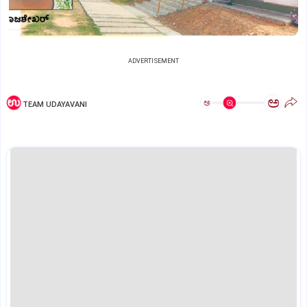
ADVERTISEMENT
ಅ
ಅ
TEAM UDAYAVANI