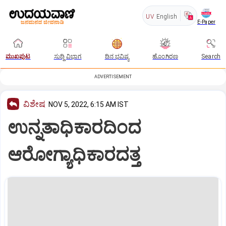
UV
English
E-Paper
ಮುಖಪುಟ
ಸುದ್ದಿ ವಿಭಾಗ
ದಿನ ಭವಿಷ್ಯ
ಹೊಂಗಿರಣ
Search
ADVERTISEMENT
ವಿಶೇಷ
NOV 5, 2022, 6:15 AM IST
ಉನ್ನತಾಧಿಕಾರದಿಂದ
ಆರೋಗ್ಯಾಧಿಕಾರದತ್ತ