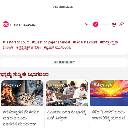
ADVERTISEMENT
ಅ
ಅ
TEAM UDAYAVANI
#Fast-track court
#question paper scandal
#separate court
#ಫಾಸ್ಟ್‌ ಟ್ರ್ಯಾಕ್
ಕೋರ್ಟ್‌
#ಪ್ರಶ್ನೆಪತ್ರಿಕೆ ಹಗರಣ
#ಪ್ರತ್ಯೇಕ ನ್ಯಾಯಾಲಯ
ADVERTISEMENT
ಇನ್ನಷ್ಟು ಸುದ್ದಿ ಈ ವಿಭಾಗದಿಂದ
9 days ago
9 days ago
10 days ago
ಶವಸಂಸ್ಕಾರದ ವೇಳೆಯೂ
ಪಿಎಸ್‌ಐ: ಎರಡನೇ ಭಾಗಕ್ಕೆ
ಕಳೆದ “ಒಂದರ” ಬದಲು
ಸುಡದ ಆ ಒಂದು
ಹೀಗೆ ಸಿದ್ಧರಾಗಿ
ಉಳಿದ 99ಕ್ಕೆ ಯೋಚಿಸಿ!
ಮಾನವನ ದೇಹದ ಭಾಗ