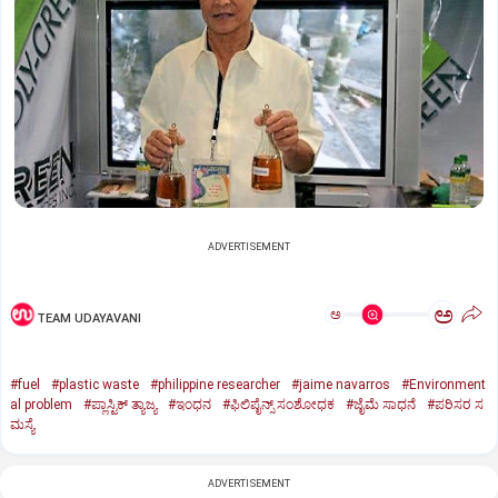
ADVERTISEMENT
ಅ
ಅ
TEAM UDAYAVANI
#fuel
#plastic waste
#philippine researcher
#jaime navarros
#Environment
al problem
#ಪ್ಲಾಸ್ಟಿಕ್‌ ತ್ಯಾಜ್ಯ
#ಇಂಧನ
#ಫಿಲಿಪೈನ್ಸ್‌ ಸಂಶೋಧಕ
#ಜೈಮೆ ಸಾಧನೆ
#ಪರಿಸರ ಸ
ಮಸ್ಯೆ
ADVERTISEMENT