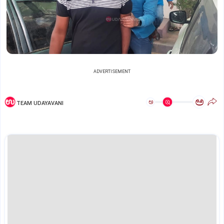
ADVERTISEMENT
ಅ
ಅ
TEAM UDAYAVANI