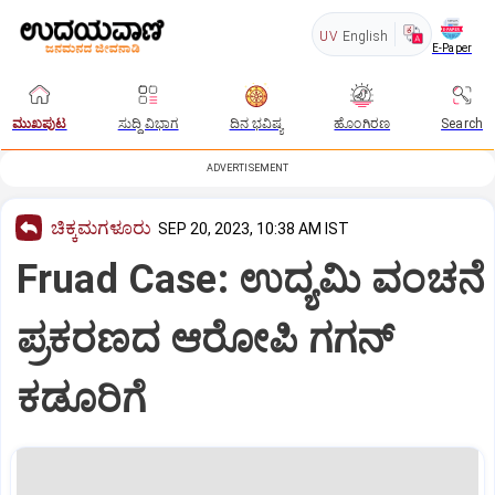
UV
English
E-Paper
ಮುಖಪುಟ
ಸುದ್ದಿ ವಿಭಾಗ
ದಿನ ಭವಿಷ್ಯ
ಹೊಂಗಿರಣ
Search
ADVERTISEMENT
ಚಿಕ್ಕಮಗಳೂರು
SEP 20, 2023, 10:38 AM IST
Fruad Case: ಉದ್ಯಮಿ ವಂಚನೆ
ಪ್ರಕರಣದ ಆರೋಪಿ ಗಗನ್
ಕಡೂರಿಗೆ