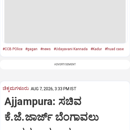
#CCB POlice
#gagan
#news
#Udayavani Kannada
#Kadur
#fruad case
ADVERTISEMENT
ಚಿಕ್ಕಮಗಳೂರು
AUG 7, 2026, 3:33 PM IST
Ajjampura: ಸಚಿವ
ಕೆ.ಜೆ.ಜಾರ್ಜ್ ಬೆಂಗಾವಲು