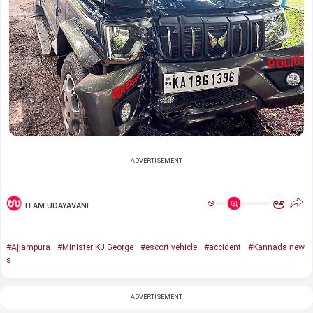
ADVERTISEMENT
ಅ
ಅ
TEAM UDAYAVANI
#Ajjampura
#Minister KJ George
#escort vehicle
#accident
#Kannada new
s
ADVERTISEMENT