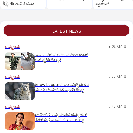
ಶಿಕ್ಷೆ, 45 ಸಾವಿರ ದಂಡ
ಪ್ರಾಣೇಶ್‌
LATEST NEWS
ರಾಷ್ಟ್ರೀಯ
8:03 AM IST
ಭಾವನಾರಿಗೆ ಮೊದಲ ಮಹಿಳಾ ಟಾಪ್‌
ಗನ್‌ ಫೈಟರ್‌ ಖ್ಯಾತಿ
ರಾಷ್ಟ್ರೀಯ
7:52 AM IST
Snow Leopard: ಲಡಾಖಲ್ಲಿ ದೇಶದ
ಮೊದಲ ಹಿಮಚಿರತೆ ಸಫಾರಿ ಶೀಘ್ರ
ರಾಷ್ಟ್ರೀಯ
7:45 AM IST
ಈ ಪೀಳಿಗೆ ನಮ್ಮ ದೇಶದ ಹೆಮ್ಮೆ: ಜೆನ್‌
ಜಿಗಳ ಬಗ್ಗೆ ಸಂಸದೆ ಕಂಗನಾ ಉಲ್ಟಾ