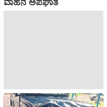
ವಾಹನ ಅಪಘಾತ