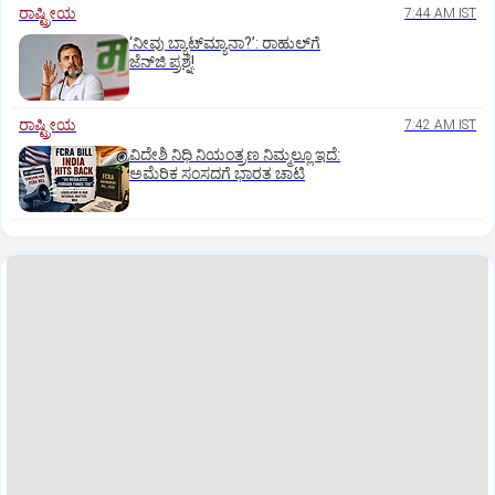
ರಾಷ್ಟ್ರೀಯ
7:44 AM IST
‘ನೀವು ಬ್ಯಾಟ್‌ಮ್ಯಾನಾ?’: ರಾಹುಲ್‌ಗೆ
ಜೆನ್‌ಜಿ ಪ್ರಶ್ನೆ!
ರಾಷ್ಟ್ರೀಯ
7:42 AM IST
ವಿದೇಶಿ ನಿಧಿ ನಿಯಂತ್ರಣ ನಿಮ್ಮಲ್ಲೂ ಇದೆ:
ಅಮೆರಿಕ ಸಂಸದಗೆ ಭಾರತ ಚಾಟಿ