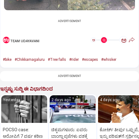
ADVERTISEMENT
ಅ
ಅ
TEAM UDAYAVANI
#bike
#Chikkamagaluru
#Tree falls
#rider
#escapes
#whisker
ADVERTISEMENT
ಇನ್ನಷ್ಟು ಸುದ್ದಿ ಈ ವಿಭಾಗದಿಂದ
Yesterday
2 days ago
4 days ago
POCSO case:
ಚಿಕ್ಕಮಗಳೂರು: ಐವರು
ಕೋರ್ಟ್‌ ತೀರ್ಪು ಒಪ್ಪುವೆ,
ಆರೋಪಿಗೆ 7 ವರ್ಷ ಕಠಿಣ
ಬಾಂಗ್ಲಾ ಪ್ರಜೆಗಳು ವಶಕ್ಕೆ
ಇನ್ನು ಪರಿಷತ್‌ಗೆ ಸ್ಪರ್ಧಿಸಲ್