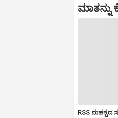
ಮಾತನ್ನು ಕ
RSS ಮಹತ್ವದ ಸಂವ