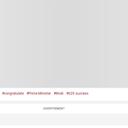
#congratulate
#Prime Minister
#Modi
#G20 success
ADVERTISEMENT