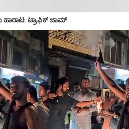
ು ಹಾರಾಟ: ಟ್ರಾಫಿಕ್‌ ಜಾಮ್