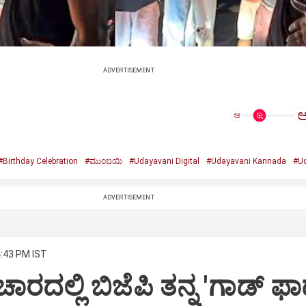
ADVERTISEMENT
ಅ
#Birthday Celebration
#ಮುಂಬಯಿ
#Udayavani Digital
#Udayavani Kannada
#Ud
ADVERTISEMENT
4:43 PM IST
ಾರದಲ್ಲಿ ಬಿಜೆಪಿ ತನ್ನ 'ಗಾಡ್ ಫಾ