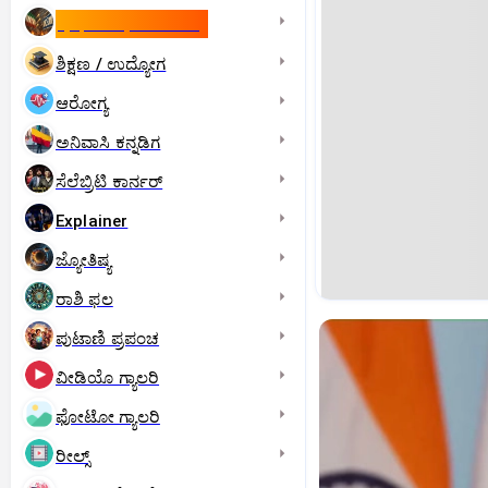
ಇಸ್ರೇಲ್- ಇರಾನ್‌ ಯುದ್ಧ
ಶಿಕ್ಷಣ / ಉದ್ಯೋಗ
ಆರೋಗ್ಯ
ಅನಿವಾಸಿ ಕನ್ನಡಿಗ
ಸೆಲೆಬ್ರಿಟಿ ಕಾರ್ನರ್‌
Explainer
ಜ್ಯೋತಿಷ್ಯ
ರಾಶಿ ಫಲ
ಪುಟಾಣಿ ಪ್ರಪಂಚ
ವೀಡಿಯೊ ಗ್ಯಾಲರಿ
ಫೋಟೋ ಗ್ಯಾಲರಿ
ರೀಲ್ಸ್