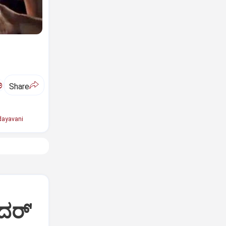
ಅ
Share
ayavani
ದರ್'