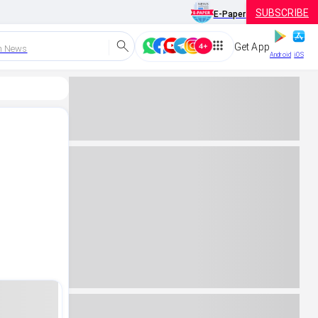
SUBSCRIBE
E-Paper
Get App
h News
Android
iOS