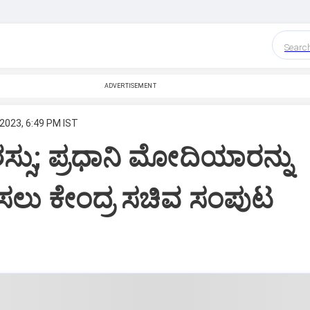
Searc
ADVERTISEMENT
 2023, 6:49 PM IST
ಸು; ಪ್ರಧಾನಿ ಮೋದಿಯಾರನ್ನು
ಸಲು ಕೇಂದ್ರ ಸಚಿವ ಸಂಪುಟ