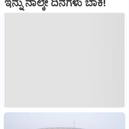
ಇನ್ನು ನಾಲ್ಕೇ ದಿನಗಳು ಬಾಕಿ!