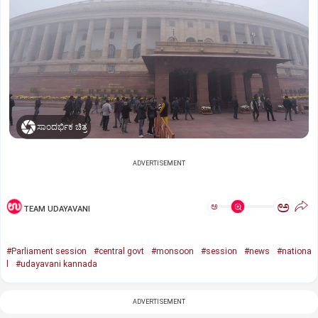
ಸಾಂದರ್ಭಿಕ ಚಿತ್ರ
ADVERTISEMENT
ಅ
ಅ
TEAM UDAYAVANI
#Parliament session
#central govt
#monsoon
#session
#news
#nationa
l
#udayavani kannada
ADVERTISEMENT