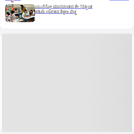
ಯುನೆಸ್ಕೋ ಮಾನದಂಡದ ಶೇ.15ಕ್ಕಿಂತ
ಕಡಿಮೆ ಭಾರತದ ಶಿಕ್ಷಣ ವೆಚ್ಚ