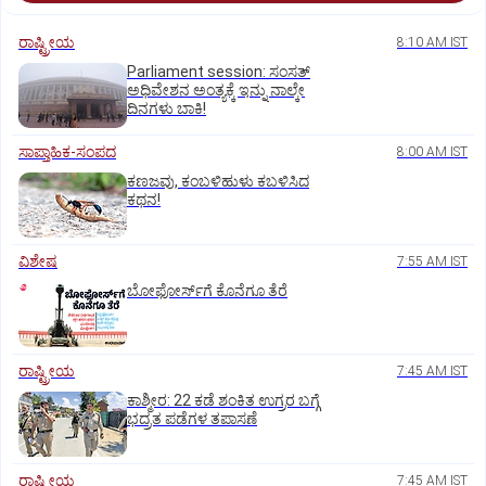
ರಾಷ್ಟ್ರೀಯ
8:10 AM IST
Parliament session: ಸಂಸತ್‌
ಅಧಿವೇಶನ ಅಂತ್ಯಕ್ಕೆ ಇನ್ನು ನಾಲ್ಕೇ
ದಿನಗಳು ಬಾಕಿ!
ಸಾಪ್ತಾಹಿಕ-ಸಂಪದ
8:00 AM IST
ಕಣಜವು, ಕಂಬಳಿಹುಳು ಕಬಳಿಸಿದ
ಕಥನ!
ವಿಶೇಷ
7:55 AM IST
ಬೋಫೋರ್ಸ್‌ಗೆ ಕೊನೆಗೂ ತೆರೆ
ರಾಷ್ಟ್ರೀಯ
7:45 AM IST
ಕಾಶ್ಮೀರ: 22 ಕಡೆ ಶಂಕಿತ ಉಗ್ರರ ಬಗ್ಗೆ
ಭದ್ರತ ಪಡೆಗಳ ತಪಾಸಣೆ
ರಾಷ್ಟ್ರೀಯ
7:45 AM IST