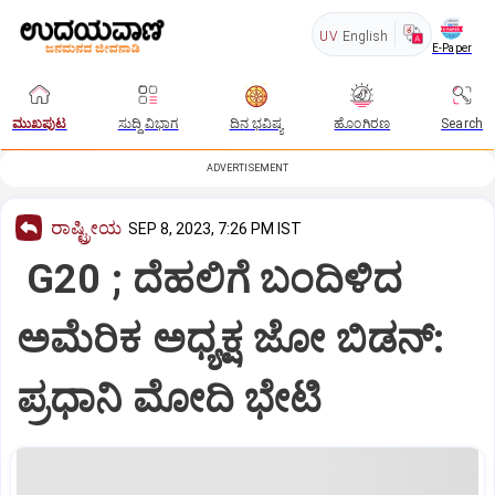
UV
English
E-Paper
ಮುಖಪುಟ
ಸುದ್ದಿ ವಿಭಾಗ
ದಿನ ಭವಿಷ್ಯ
ಹೊಂಗಿರಣ
Search
ADVERTISEMENT
ರಾಷ್ಟ್ರೀಯ
SEP 8, 2023, 7:26 PM IST
G20 ; ದೆಹಲಿಗೆ ಬಂದಿಳಿದ
ಅಮೆರಿಕ ಅಧ್ಯಕ್ಷ ಜೋ ಬಿಡನ್:
ಪ್ರಧಾನಿ ಮೋದಿ ಭೇಟಿ