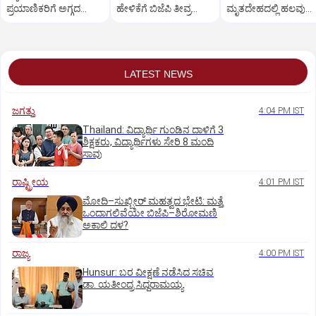
ಪ್ರಯಾಣಿಕರಿಗೆ ಅಗ್ಗದ
ಹೇಳಿಕೆಗೆ ಬಿಜೆಪಿ ತೀವ್ರ
ಮೃತದೇಹದಲ್ಲಿ ಹಲವು
ದರದಲ್ಲಿ ಟಿಕೆಟ್!
ಆಕ್ರೋಶ
ಅಂಗಗಳೇ ನಾಪತ್ತೆ!
LATEST NEWS
ಜಗತ್ತು
4:04 PM IST
Thailand: ವಿದ್ಯಾರ್ಥಿ ಗುಂಡಿನ ದಾಳಿಗೆ 3
ಶಿಕ್ಷಕರು, ವಿದ್ಯಾರ್ಥಿಗಳು ಸೇರಿ 8 ಮಂದಿ
ಸಾವು
ರಾಷ್ಟ್ರೀಯ
4:01 PM IST
ಮೋದಿ–ಸುಖ್ಬೀರ್ ಮಹತ್ವದ ಭೇಟಿ: ಮತ್ತೆ
ಒಂದಾಗಲಿವೆಯೇ ಬಿಜೆಪಿ–ಶಿರೋಮಣಿ
ಅಕಾಲಿ ದಳ?
ರಾಜ್ಯ
4:00 PM IST
Hunsur: ಬರ ವೀಕ್ಷಣೆ ನಡೆಸಿದ ಸಚಿವ
ಡಾ. ಯತೀಂದ್ರ ಸಿದ್ದರಾಮಯ್ಯ