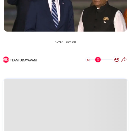
ADVERTISEMENT
ಅ
ಅ
TEAM UDAYAVANI