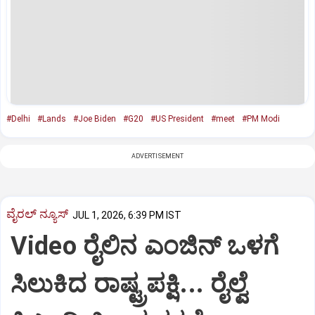
#Delhi
#Lands
#Joe Biden
#G20
#US President
#meet
#PM Modi
ADVERTISEMENT
ವೈರಲ್ ನ್ಯೂಸ್
JUL 1, 2026, 6:39 PM IST
Video ರೈಲಿನ ಎಂಜಿನ್‌ ಒಳಗೆ
ಸಿಲುಕಿದ ರಾಷ್ಟ್ರಪಕ್ಷಿ... ರೈಲ್ವೆ