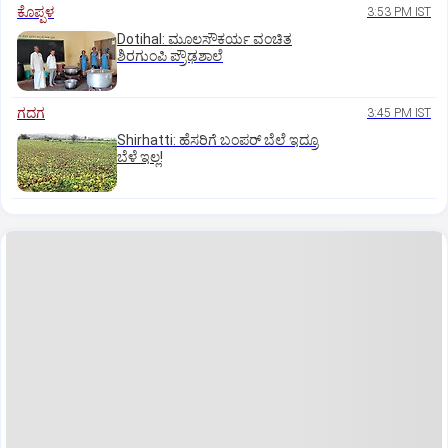
ಕೊಪ್ಪಳ
3:53 PM IST
Dotihal: ಮೂಲಸೌಕರ್ಯ ವಂಚಿತ
ಶಿರಗುಂಪಿ ಪ್ರೌಢಶಾಲೆ
ಗದಗ
3:45 PM IST
Shirhatti: ಹೆಸರಿಗೆ ಬಂಪರ್ ಬೆಲೆ ಇದ್ರೂ
ಬೆಳೆ ಇಲ್ಲ!