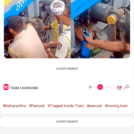
ADVERTISEMENT
ಅ
ಅ
TEAM UDAYAVANI
#Maharashtra
#Peacock
#Trapped Inside Train
#peacock
#moving train
ADVERTISEMENT