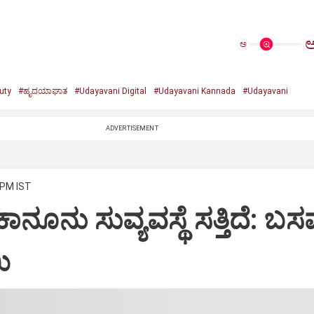
ಅ
uty
#ಹೃದಯಾಘಾತ
#Udayavani Digital
#Udayavani Kannada
#Udayavani
ADVERTISEMENT
 PM IST
ಿ ಕಾನೂನು ಸುವ್ಯವಸ್ಥೆ ಸತ್ತಿದೆ: 
ಿ