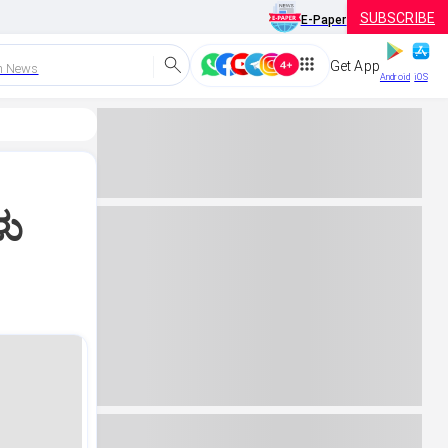
SUBSCRIBE
E-Paper
Get App
h News
Android
iOS
ಳು