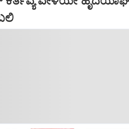
‌ ಕರ್ತವ್ಯ ವೇಳೆಯೇ ಹೃದಯಾಘಾತ
ಬಲಿ