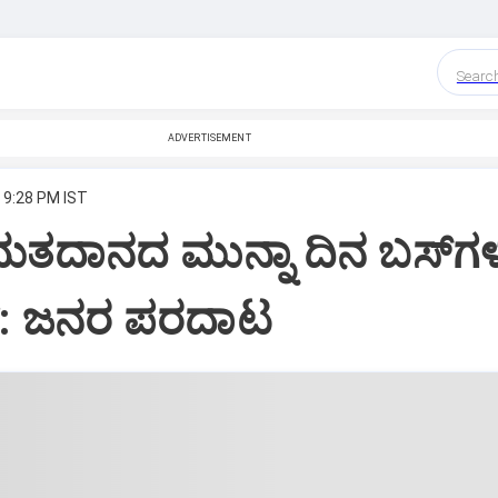
Searc
ADVERTISEMENT
 9:28 PM IST
ಮತದಾನದ ಮುನ್ನಾ ದಿನ ಬಸ್‌ಗ
್: ಜನರ ಪರದಾಟ