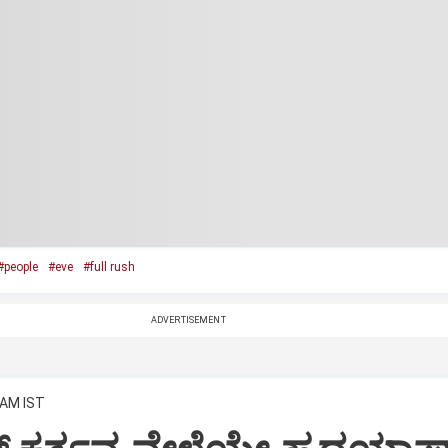
#people
#eve
#full rush
ADVERTISEMENT
 AM IST