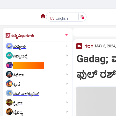
English
UV
ಸುದ್ದಿ ವಿಭಾಗಗಳು
ಗದಗ
MAY 6, 2024,
ಸುದ್ದಿಗಳು
Gadag; 
ನಿಮ್ಮ ಜಿಲ್ಲೆ
ಕಾಮನ್‌ ವೆಲ್ತ್‌ ಗೇಮ್ಸ್‌
ಫುಲ್ ರಶ
ಸಿನೆಮಾ
ಕ್ರೀಡೆ
ವೆಬ್ ಎಕ್ಸ್‌ಕ್ಲೂಸಿವ್
ಕ್ರೈಮ್
ವೈವಿಧ್ಯ