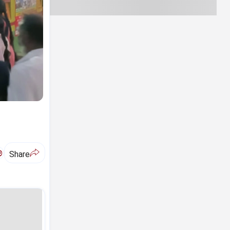
ಅ
Share