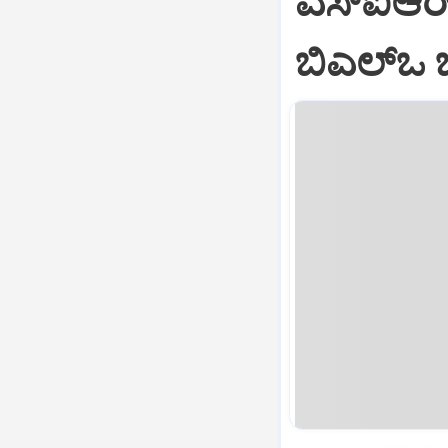
ಎಸ್‌ಐಆರ್
ಬಿಎಲ್ಒ 