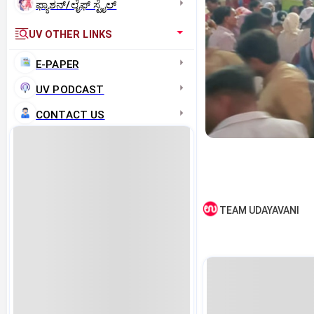
ಫ್ಯಾಶನ್/ಲೈಫ್‌ ಸ್ಟೈಲ್
UV OTHER LINKS
E-PAPER
UV PODCAST
CONTACT US
TEAM UDAYAVANI