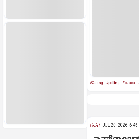
#Gadag
#polling
#buses
ಗದಗ
JUL 20, 2026, 6:46