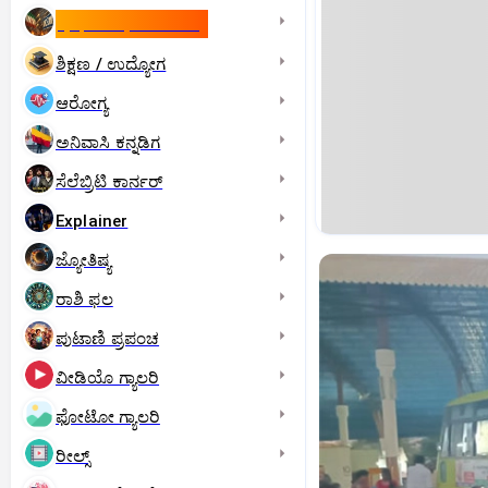
ಇಸ್ರೇಲ್- ಇರಾನ್‌ ಯುದ್ಧ
ಶಿಕ್ಷಣ / ಉದ್ಯೋಗ
ಆರೋಗ್ಯ
ಅನಿವಾಸಿ ಕನ್ನಡಿಗ
ಸೆಲೆಬ್ರಿಟಿ ಕಾರ್ನರ್‌
Explainer
ಜ್ಯೋತಿಷ್ಯ
ರಾಶಿ ಫಲ
ಪುಟಾಣಿ ಪ್ರಪಂಚ
ವೀಡಿಯೊ ಗ್ಯಾಲರಿ
ಫೋಟೋ ಗ್ಯಾಲರಿ
ರೀಲ್ಸ್