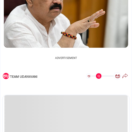
ADVERTISEMENT
ಅ
ಅ
TEAM UDAYAVANI