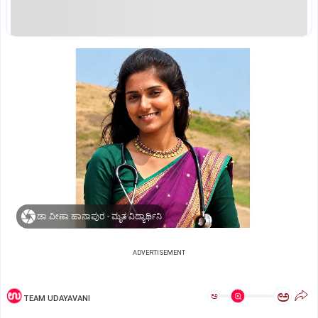
ಡಾ.ವೀಣಾ ಹಾನಾಪುರ - ಮೃತ ವಿದ್ಯಾರ್ಥಿನಿ
ADVERTISEMENT
ಅ
ಅ
TEAM UDAYAVANI