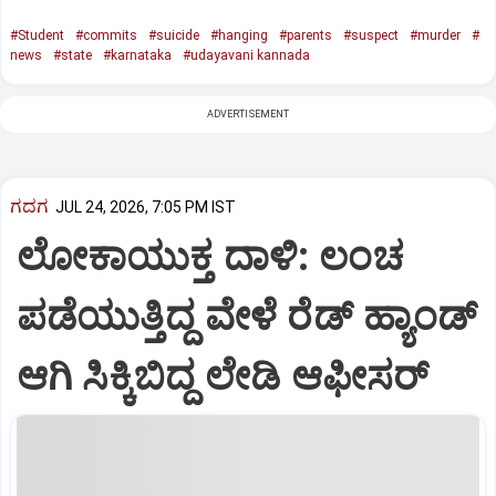
#Student
#commits
#suicide
#hanging
#parents
#suspect
#murder
#
news
#state
#karnataka
#udayavani kannada
ADVERTISEMENT
ಗದಗ
JUL 24, 2026, 7:05 PM IST
ಲೋಕಾಯುಕ್ತ ದಾಳಿ: ಲಂಚ
ಪಡೆಯುತ್ತಿದ್ದ ವೇಳೆ ರೆಡ್ ಹ್ಯಾಂಡ್
ಆಗಿ ಸಿಕ್ಕಿಬಿದ್ದ ಲೇಡಿ ಆಫೀಸರ್