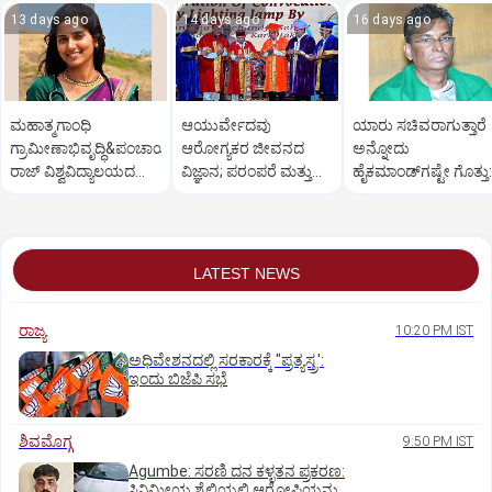
13 days ago
14 days ago
16 days ago
ಮಹಾತ್ಮಗಾಂಧಿ
ಆಯುರ್ವೇದವು
ಯಾರು ಸಚಿವರಾಗುತ್ತಾರೆ
ಗ್ರಾಮೀಣಾಭಿವೃದ್ಧಿ&ಪಂಚಾಯತ್
ಆರೋಗ್ಯಕರ ಜೀವನದ
ಅನ್ನೋದು
ರಾಜ್ ವಿಶ್ವವಿದ್ಯಾಲಯದ
ವಿಜ್ಞಾನ; ಪರಂಪರೆ ಮತ್ತು
ಹೈಕಮಾಂಡ್‌ಗಷ್ಟೇ ಗೊತ್ತು:
ವಿದ್ಯಾರ್ಥಿನಿ ಆತ್ಮಹತ್ಯೆ
ತಂತ್ರಜ್ಞಾನದ ಸಮನ್ವಯ
ಸತೀಶ್‌
ಅಗತ್ಯ
LATEST NEWS
ರಾಜ್ಯ
10:20 PM IST
ಅಧಿವೇಶನದಲ್ಲಿ ಸರಕಾರಕ್ಕೆ "ಪ್ರತ್ಯಸ್ತ್ರ':
ಇಂದು ಬಿಜೆಪಿ ಸಭೆ
ಶಿವಮೊಗ್ಗ
9:50 PM IST
Agumbe: ಸರಣಿ ದನ ಕಳ್ಳತನ ಪ್ರಕರಣ:
ಸಿನಿಮೀಯ ಶೈಲಿಯಲ್ಲಿ ಆರೋಪಿಯನ್ನು