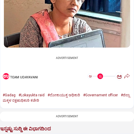
ADVERTISEMENT
ಅ
ಅ
TEAM UDAYAVANI
#Gadag
#Lokayukta raid
#ಲೋಕಾಯುಕ್ತ ಅಧಿಕಾರಿ
#Governament officer
#ಜಿಲ್ಲಾ
ಮಕ್ಕಳ ರಕ್ಷಣಾಧಿಕಾರಿ ಕಚೇರಿ
ADVERTISEMENT
ಇನ್ನಷ್ಟು ಸುದ್ದಿ ಈ ವಿಭಾಗದಿಂದ