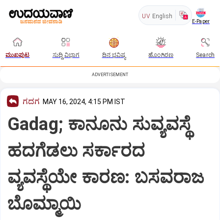
UV
English
E-Paper
ಮುಖಪುಟ
ಸುದ್ದಿ ವಿಭಾಗ
ದಿನ ಭವಿಷ್ಯ
ಹೊಂಗಿರಣ
Search
ADVERTISEMENT
ಗದಗ
MAY 16, 2024, 4:15 PM IST
Gadag; ಕಾನೂನು ಸುವ್ಯವಸ್ಥೆ
ಹದಗೆಡಲು ಸರ್ಕಾರದ
ವ್ಯವಸ್ಥೆಯೇ ಕಾರಣ: ಬಸವರಾಜ
ಬೊಮ್ಮಾಯಿ