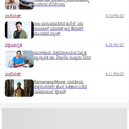
ಬಂಧಿಸಿದ ಪೊಲೀಸರು
ಬಾಲಿವುಡ್‌
9:10 PM IST
ಸಾಲ ಮರುಪಾವತಿಸದ ಹಿನ್ನೆಲೆ: ನಟ
ರಾಜಪಾಲ್ ಯಾದವ್‌ ಆಸ್ತಿ ಹರಾಜಿಗೆ
ಮುಂದಾದ ಬ್ಯಾಂಕ್
ದಕ್ಷಿಣಕನ್ನಡ
8:28 PM IST
ಮಂಗಳೂರು ವಿಶ್ವವಿದ್ಯಾಲಯದ ನಿವೃತ್ತ
ಪ್ರಾಧ್ಯಾಪಕಿ ಡಾ. ವಹೀದಾ ಸುಲ್ತಾನಾ ನಿಧನ
ಬಾಲಿವುಡ್‌
8:21 PM IST
Ramayana Movie: ಭಾರತೀಯ
ಚಿತ್ರರಂಗದಲ್ಲೇ ಹೊಸ ಇತಿಹಾಸ ಬರೆದ
ʼರಾಮಾಯಣʼ ಟ್ರೇಲರ್