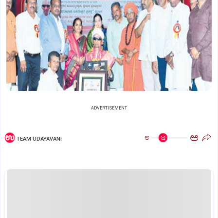
ADVERTISEMENT
ಅ
ಅ
TEAM UDAYAVANI