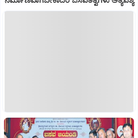
ನಿರ್ಮಾಣವಾಗಬೇಕಾದರೆ ಬಸವತತ್ವಗಳು ಅತ್ಯವಶ್ಯ