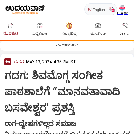
UV
English
E-Paper
ಮುಖಪುಟ
ಸುದ್ದಿ ವಿಭಾಗ
ದಿನ ಭವಿಷ್ಯ
ಹೊಂಗಿರಣ
Search
ADVERTISEMENT
ಗದಗ
MAY 13, 2024, 4:36 PM IST
ಗದಗ: ಶಿವಮೊಗ್ಗ ಸಂಗೀತ
ಪಾಠಶಾಲೆಗೆ “ಮಾನವತಾವಾದಿ
ಬಸವೇಶ್ವರ’ ಪ್ರಶಸ್ತಿ
ರಾಗ-ದ್ವೇಷಗಳಿಲ್ಲದ ಸಮಾಜ