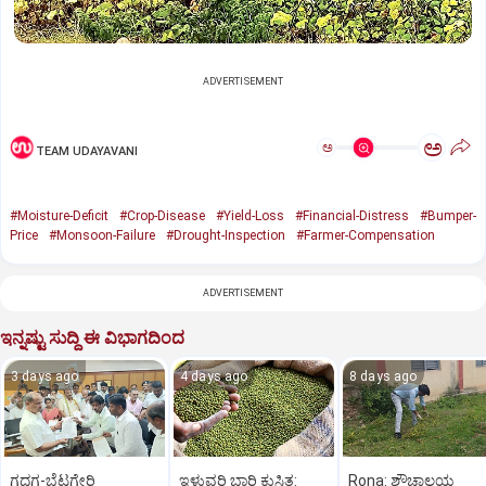
ADVERTISEMENT
ಅ
ಅ
TEAM UDAYAVANI
#Moisture-Deficit
#Crop-Disease
#Yield-Loss
#Financial-Distress
#Bumper-
Price
#Monsoon-Failure
#Drought-Inspection
#Farmer-Compensation
ADVERTISEMENT
ಇನ್ನಷ್ಟು ಸುದ್ದಿ ಈ ವಿಭಾಗದಿಂದ
3 days ago
4 days ago
8 days ago
ಗದಗ-ಬೆಟಗೇರಿ
ಇಳುವರಿ ಭಾರಿ ಕುಸಿತ:
Rona: ಶೌಚಾಲಯ