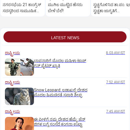
ನಗರಸಭೆಯ 21 ಕಾಂಗ್ರೆಸ್
ಮುಗಿಲ ಮುಟ್ಟಿದ ಹೆಸರು
ಸ್ವಚ್ಛಗೊಳಿಸಿದ ತಾ.ಪಂ. ಇ
ಸದಸ್ಯರಿಂದ ಸಾಮೂಹಿಕ
ಬೇಳೆ ಬೆಲೆ!
ಸ್ವಚ್ಛತಾ ಜಾಗೃತಿಗೆ
ರಾಜೀನಾಮೆ!
ಸಾರ್ವಜನಿಕರ ಪ್ರಶಂಸೆ
LATEST NEWS
ರಾಷ್ಟ್ರೀಯ
8:03 AM IST
ಭಾವನಾರಿಗೆ ಮೊದಲ ಮಹಿಳಾ ಟಾಪ್‌
ಗನ್‌ ಫೈಟರ್‌ ಖ್ಯಾತಿ
ರಾಷ್ಟ್ರೀಯ
7:52 AM IST
Snow Leopard: ಲಡಾಖಲ್ಲಿ ದೇಶದ
ಮೊದಲ ಹಿಮಚಿರತೆ ಸಫಾರಿ ಶೀಘ್ರ
ರಾಷ್ಟ್ರೀಯ
7:45 AM IST
ಈ ಪೀಳಿಗೆ ನಮ್ಮ ದೇಶದ ಹೆಮ್ಮೆ: ಜೆನ್‌
ಜಿಗಳ ಬಗ್ಗೆ ಸಂಸದೆ ಕಂಗನಾ ಉಲ್ಟಾ