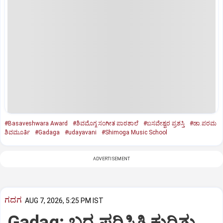
#Basaveshwara Award
#ಶಿವಮೊಗ್ಗ ಸಂಗೀತ ಪಾಠಶಾಲೆ
#ಬಸವೇಶ್ವರ ಪ್ರಶಸ್ತಿ
#ಡಾ.ಪರಮ
ಶಿವಮೂರ್ತಿ
#Gadaga
#udayavani
#Shimoga Music School
ADVERTISEMENT
ಗದಗ
AUG 7, 2026, 5:25 PM IST
Gadag: ಬರ ಪರಿಸ್ಥಿತಿ ಕುರಿತು