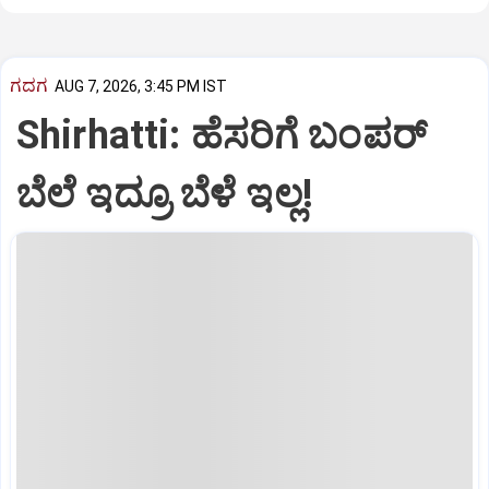
ಗದಗ
AUG 7, 2026, 3:45 PM IST
Shirhatti: ಹೆಸರಿಗೆ ಬಂಪರ್
ಬೆಲೆ ಇದ್ರೂ ಬೆಳೆ ಇಲ್ಲ!