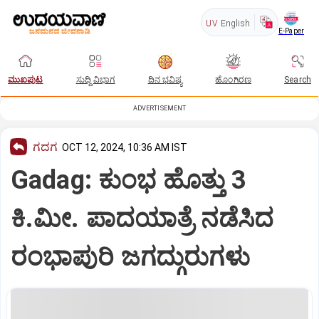
UV
English
E-Paper
ಮುಖಪುಟ
ಸುದ್ದಿ ವಿಭಾಗ
ದಿನ ಭವಿಷ್ಯ
ಹೊಂಗಿರಣ
Search
ADVERTISEMENT
ಗದಗ
OCT 12, 2024, 10:36 AM IST
Gadag: ಕುಂಭ ಹೊತ್ತು 3
ಕಿ.ಮೀ. ಪಾದಯಾತ್ರೆ ನಡೆಸಿದ
ರಂಭಾಪುರಿ ಜಗದ್ಗುರುಗಳು