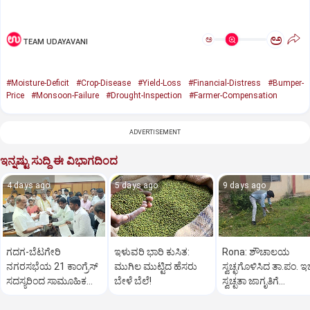
ಅ
ಅ
TEAM UDAYAVANI
#Moisture-Deficit
#Crop-Disease
#Yield-Loss
#Financial-Distress
#Bumper-
Price
#Monsoon-Failure
#Drought-Inspection
#Farmer-Compensation
ADVERTISEMENT
ಇನ್ನಷ್ಟು ಸುದ್ದಿ ಈ ವಿಭಾಗದಿಂದ
4 days ago
5 days ago
9 days ago
ಗದಗ-ಬೆಟಗೇರಿ
ಇಳುವರಿ ಭಾರಿ ಕುಸಿತ:
Rona: ಶೌಚಾಲಯ
ನಗರಸಭೆಯ 21 ಕಾಂಗ್ರೆಸ್
ಮುಗಿಲ ಮುಟ್ಟಿದ ಹೆಸರು
ಸ್ವಚ್ಛಗೊಳಿಸಿದ ತಾ.ಪಂ. ಇ
ಸದಸ್ಯರಿಂದ ಸಾಮೂಹಿಕ
ಬೇಳೆ ಬೆಲೆ!
ಸ್ವಚ್ಛತಾ ಜಾಗೃತಿಗೆ
ರಾಜೀನಾಮೆ!
ಸಾರ್ವಜನಿಕರ ಪ್ರಶಂಸೆ