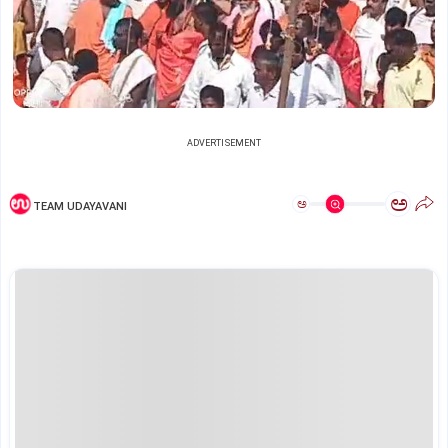
ADVERTISEMENT
ಅ
ಅ
TEAM UDAYAVANI