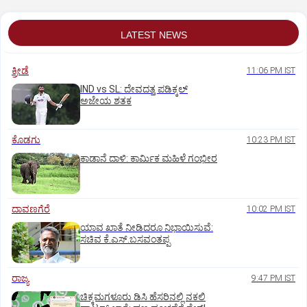
LATEST NEWS
ಕ್ರೀಡೆ
11:06 PM IST
IND vs SL: ದೇವದತ್ತ ಪಡಿಕ್ಕಲ್‌
ಅಜೇಯ ಶತಕ
ಕೊಡಗು
10:23 PM IST
ಕಾಡಾನೆ ದಾಳಿ: ಕಾರ್ಮಿಕ ಮಹಿಳೆ ಗಂಭೀರ
ದಾವಣಗೆರೆ
10:02 PM IST
ಯಾವ ಖಾತೆ ನೀಡಿದರೂ ನಿಭಾಯಿಸುವೆ:
ಸಚಿವ ಕೆ.ಎಸ್.ಬಸವಂತಪ್ಪ
ರಾಜ್ಯ
9:47 PM IST
ಚಿಕ್ಕಮಗಳೂರು ಡಿಸಿ ಹೆಸರಿನಲ್ಲಿ ನಕಲಿ