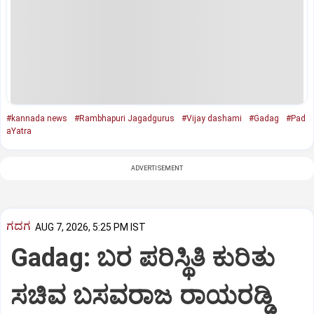
#kannada news
#Rambhapuri Jagadgurus
#Vijay dashami
#Gadag
#Pad
aYatra
ADVERTISEMENT
ಗದಗ
AUG 7, 2026, 5:25 PM IST
Gadag: ಬರ ಪರಿಸ್ಥಿತಿ ಕುರಿತು
ಸಚಿವ ಬಸವರಾಜ ರಾಯರಡ್ಡಿ