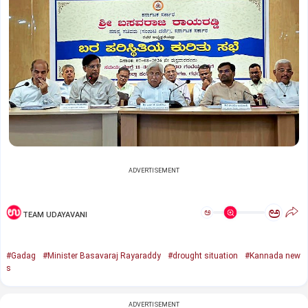
ADVERTISEMENT
ಅ
ಅ
TEAM UDAYAVANI
#Gadag
#Minister Basavaraj Rayaraddy
#drought situation
#Kannada new
s
ADVERTISEMENT