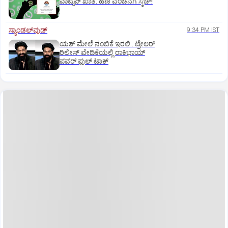
ವಾಟ್ಸಪ್ ಖಾತೆ: ಹಣ ವಂಚನೆಗೆ ಸ್ಕೆಚ್!
ಸ್ಯಾಂಡಲ್‌ವುಡ್‌
9:34 PM IST
ಯಶ್‌ ಮೇಲೆ ನಂಬಿಕೆ ಇರಲಿ.. ಟ್ರೇಲರ್‌
ರಿಲೀಸ್‌ ವೇದಿಕೆಯಲ್ಲಿ ರಾಕಿಭಾಯ್‌
ಪವರ್‌ ಫುಲ್‌ ಟಾಕ್